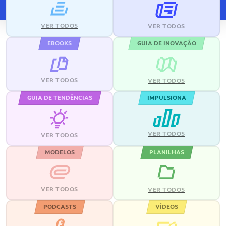
VER TODOS
VER TODOS
EBOOKS
GUIA DE INOVAÇÃO
VER TODOS
VER TODOS
GUIA DE TENDÊNCIAS
IMPULSIONA
VER TODOS
VER TODOS
MODELOS
PLANILHAS
VER TODOS
VER TODOS
PODCASTS
VÍDEOS