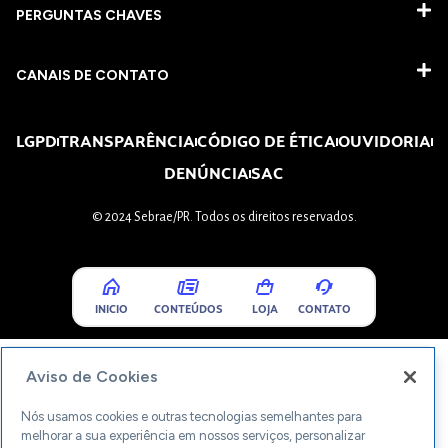
PERGUNTAS CHAVES​
CANAIS DE CONTATO
LGPD
TRANSPARÊNCIA
CÓDIGO DE ÉTICA
OUVIDORIA
DENÚNCIA
SAC
© 2024 Sebrae/PR. Todos os direitos reservados.
INICIO
CONTEÚDOS
LOJA
CONTATO
Aviso de Cookies
Nós usamos cookies e outras tecnologias semelhantes para
melhorar a sua experiência em nossos serviços, personalizar