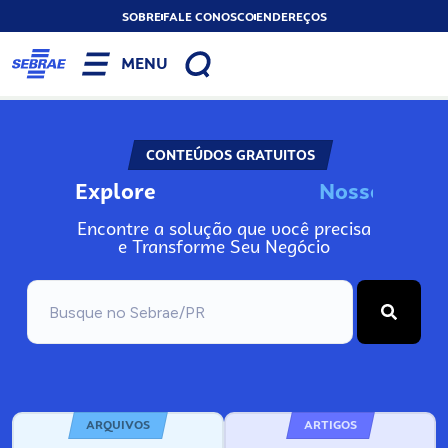
SOBRE
FALE CONOSCO
ENDEREÇOS
MENU
CONTEÚDOS GRATUITOS
Explore
N
o
s
s
o
s
A
Encontre a solução que você precisa
e Transforme Seu Negócio
ARQUIVOS
ARTIGOS