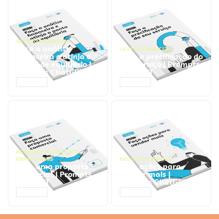
GESTÃO FINANCEIRA
Faça a análise
GESTÃO FINANCEIRA
financeira e atinja o
Faça a precificação do
ponto de equilíbrio |
seu serviço | Prompts
Prompts ChatGPT
ChatGPT
ACESSAR
ACESSAR
NEGÓCIOS
,
PROCESSOS
EMPRESARIAIS
NEGÓCIOS
,
VENDAS
Faça uma proposta
Faça ações para
comercial | Prompts
vender mais |
ChatGPT
Prompts ChatGPT
ACESSAR
ACESSAR