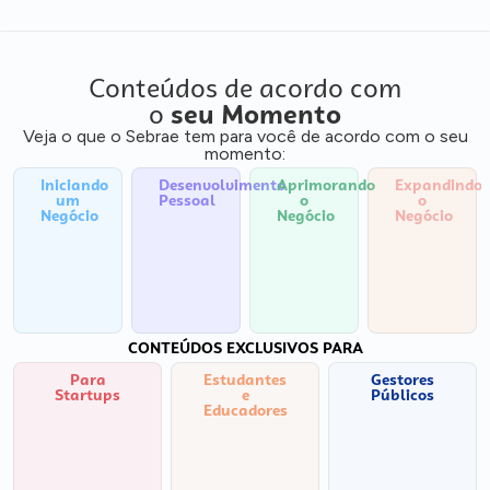
Conteúdos de acordo com
o
seu Momento
Veja o que o Sebrae tem para você de acordo com o seu
momento:
Iniciando
Desenvolvimento
Aprimorando
Expandindo
um
Pessoal
o
o
Negócio
Negócio
Negócio
CONTEÚDOS EXCLUSIVOS PARA
Para
Estudantes
Gestores
Startups
e
Públicos
Educadores