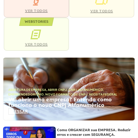
VER TODOS
VER TODOS
WEBSTORIES
VER TODOS
ABERTURA DE EMPRESA
,
ABRIR CNPJ
,
CNPJ ALFANUMÉRICO
,
EMPREENDEDORISMO
,
NOVO FORMATO DE CNPJ
,
RECEITA FEDERAL
Vai abrir uma empresa? Entenda como
funciona o novo CNPJ Alfanumérico
ACESSAR
Como ORGANIZAR sua EMPRESA. Reduzir
erros e crescer com SEGURANÇA.