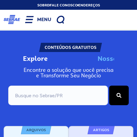
SOBRE
FALE CONOSCO
ENDEREÇOS
MENU
CONTEÚDOS GRATUITOS
Explore
N
o
s
s
o
s
I
n
f
o
Encontre a solução que você precisa
e Transforme Seu Negócio
ARQUIVOS
ARTIGOS