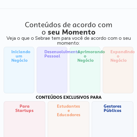
Conteúdos de acordo com
o
seu Momento
Veja o que o Sebrae tem para você de acordo com o seu
momento:
Iniciando
Desenvolvimento
Aprimorando
Expandindo
um
Pessoal
o
o
Negócio
Negócio
Negócio
CONTEÚDOS EXCLUSIVOS PARA
Para
Estudantes
Gestores
Startups
e
Públicos
Educadores