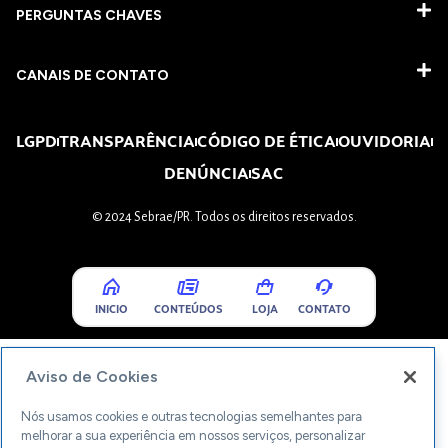
PERGUNTAS CHAVES​
CANAIS DE CONTATO
LGPD
TRANSPARÊNCIA
CÓDIGO DE ÉTICA
OUVIDORIA
DENÚNCIA
SAC
© 2024 Sebrae/PR. Todos os direitos reservados.
INICIO
CONTEÚDOS
LOJA
CONTATO
Aviso de Cookies
Nós usamos cookies e outras tecnologias semelhantes para
melhorar a sua experiência em nossos serviços, personalizar