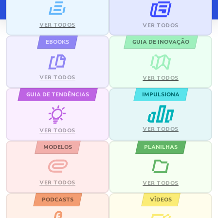
VER TODOS
VER TODOS
EBOOKS
GUIA DE INOVAÇÃO
VER TODOS
VER TODOS
GUIA DE TENDÊNCIAS
IMPULSIONA
VER TODOS
VER TODOS
MODELOS
PLANILHAS
VER TODOS
VER TODOS
PODCASTS
VÍDEOS