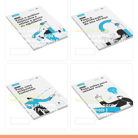
GESTÃO FINANCEIRA
Faça a análise
GESTÃO FINANCEIRA
financeira e atinja o
Faça a precificação do
ponto de equilíbrio |
seu serviço | Prompts
Prompts ChatGPT
ChatGPT
ACESSAR
ACESSAR
NEGÓCIOS
,
PROCESSOS
EMPRESARIAIS
NEGÓCIOS
,
VENDAS
Faça uma proposta
Faça ações para
comercial | Prompts
vender mais |
ChatGPT
Prompts ChatGPT
ACESSAR
ACESSAR