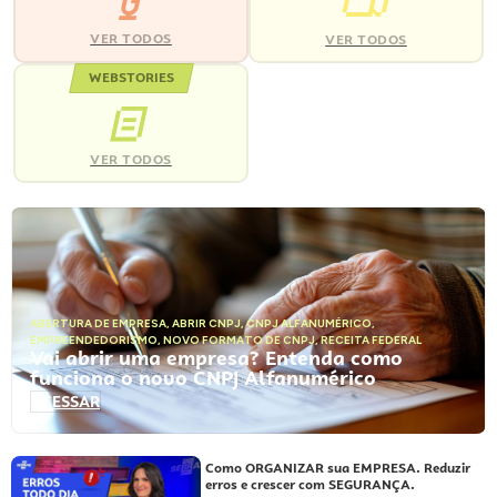
VER TODOS
VER TODOS
WEBSTORIES
VER TODOS
ABERTURA DE EMPRESA
,
ABRIR CNPJ
,
CNPJ ALFANUMÉRICO
,
EMPREENDEDORISMO
,
NOVO FORMATO DE CNPJ
,
RECEITA FEDERAL
Vai abrir uma empresa? Entenda como
funciona o novo CNPJ Alfanumérico
ACESSAR
Como ORGANIZAR sua EMPRESA. Reduzir
erros e crescer com SEGURANÇA.