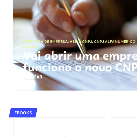
ABERTURA DE EMPRESA
,
ABRIR CNPJ
,
CNPJ ALFANUMÉRICO
FEDERAL
Vai abrir uma empr
funciona o novo CN
ACESSAR
EBOOKS