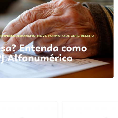
,
EMPREENDEDORISMO
,
NOVO FORMATO DE CNPJ
,
RECEITA
esa? Entenda como
PJ Alfanumérico