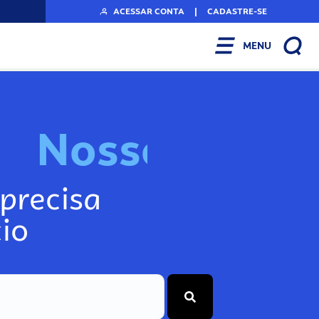
ACESSAR CONTA
|
CADASTRE-SE
MENU
N
o
s
s
o
s
I
n
f
o
g
precisa
io