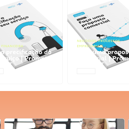
NEGÓCIOS
,
PROCESSOS
 FINANCEIRA
EMPRESARIAIS
 a precificação do
Faça uma propos
serviço | Prompts
comercial | Prom
tGPT
ChatGPT
AR
ACESSAR