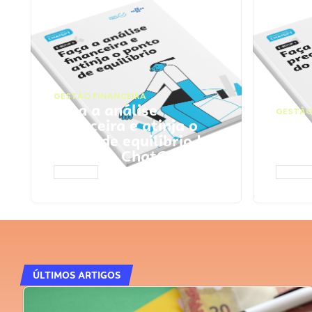
GESTÃO FINANCEIRA
Faça a análise
GESTÃO
financeira e atinja o
Faça
ponto de equilíbrio |
seu 
Prompts ChatGPT
Cha
ACESSAR
ACESS
ÚLTIMOS ARTIGOS