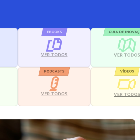
EBOOKS
GUIA DE INOVA
VER TODOS
VER TODO
PODCASTS
VÍDEOS
VER TODOS
VER TODO