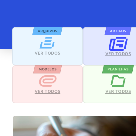
ARQUIVOS
ARTIGOS
VER TODOS
VER TODOS
MODELOS
PLANILHAS
VER TODOS
VER TODOS