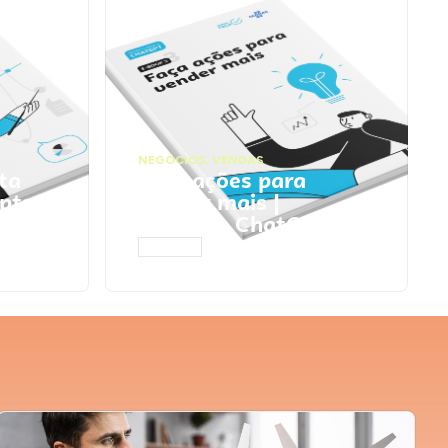
NEGÓCIOS
,
VENDAS
ta
Faça ações para
pts
vender mais |
Prompts ChatGPT
ACESSAR