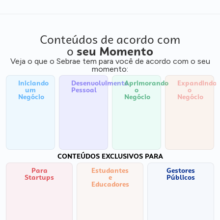
Conteúdos de acordo com
o
seu Momento
Veja o que o Sebrae tem para você de acordo com o seu
momento:
Iniciando
Desenvolvimento
Aprimorando
Expandindo
um
Pessoal
o
o
Negócio
Negócio
Negócio
CONTEÚDOS EXCLUSIVOS PARA
Para
Estudantes
Gestores
Startups
e
Públicos
Educadores