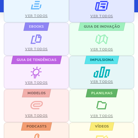
VER TODOS
VER TODOS
EBOOKS
GUIA DE INOVAÇÃO
VER TODOS
VER TODOS
GUIA DE TENDÊNCIAS
IMPULSIONA
VER TODOS
VER TODOS
MODELOS
PLANILHAS
VER TODOS
VER TODOS
PODCASTS
VÍDEOS