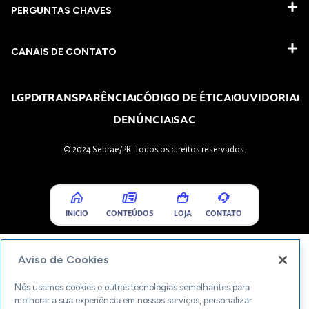
PERGUNTAS CHAVES​
CANAIS DE CONTATO
LGPD
TRANSPARÊNCIA
CÓDIGO DE ÉTICA
OUVIDORIA
DENÚNCIA
SAC
© 2024 Sebrae/PR. Todos os direitos reservados.
INICIO
CONTEÚDOS
LOJA
CONTATO
Aviso de Cookies
Nós usamos cookies e outras tecnologias semelhantes para
melhorar a sua experiência em nossos serviços, personalizar