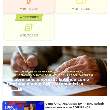
VER TODOS
VER TODOS
WEBSTORIES
VER TODOS
ABERTURA DE EMPRESA
,
ABRIR CNPJ
,
CNPJ ALFANUMÉRICO
,
EMPREENDEDORISMO
,
NOVO FORMATO DE CNPJ
,
RECEITA FEDERAL
Vai abrir uma empresa? Entenda como
funciona o novo CNPJ Alfanumérico
ACESSAR
Como ORGANIZAR sua EMPRESA. Reduzir
erros e crescer com SEGURANÇA.