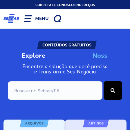
SOBRE
FALE CONOSCO
ENDEREÇOS
MENU
CONTEÚDOS GRATUITOS
Explore
N
o
s
s
o
s
I
n
f
Encontre a solução que você precisa
e Transforme Seu Negócio
ARQUIVOS
ARTIGOS