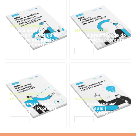
GESTÃO FINANCEIRA
Faça a análise
GESTÃO FINANCEIRA
financeira e atinja o
Faça a precificação do
ponto de equilíbrio |
seu serviço | Prompts
Prompts ChatGPT
ChatGPT
ACESSAR
ACESSAR
NEGÓCIOS
,
PROCESSOS
EMPRESARIAIS
NEGÓCIOS
,
VENDAS
Faça uma proposta
Faça ações para
comercial | Prompts
vender mais |
ChatGPT
Prompts ChatGPT
ACESSAR
ACESSAR