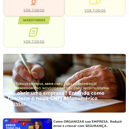
VER TODOS
VER TODOS
WEBSTORIES
VER TODOS
ABERTURA DE EMPRESA
,
ABRIR CNPJ
,
CNPJ ALFANUMÉRICO
,
EMPREENDEDORISMO
,
NOVO FORMATO DE CNPJ
,
RECEITA FEDERAL
Vai abrir uma empresa? Entenda como
funciona o novo CNPJ Alfanumérico
ACESSAR
Como ORGANIZAR sua EMPRESA. Reduzir
erros e crescer com SEGURANÇA.