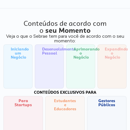
Conteúdos de acordo com
o
seu Momento
Veja o que o Sebrae tem para você de acordo com o seu
momento:
Iniciando
Desenvolvimento
Aprimorando
Expandindo
um
Pessoal
o
o
Negócio
Negócio
Negócio
CONTEÚDOS EXCLUSIVOS PARA
Para
Estudantes
Gestores
Startups
e
Públicos
Educadores