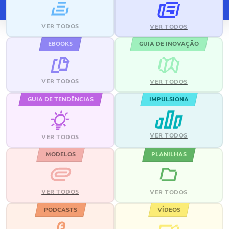
VER TODOS
VER TODOS
EBOOKS
GUIA DE INOVAÇÃO
VER TODOS
VER TODOS
GUIA DE TENDÊNCIAS
IMPULSIONA
VER TODOS
VER TODOS
MODELOS
PLANILHAS
VER TODOS
VER TODOS
PODCASTS
VÍDEOS