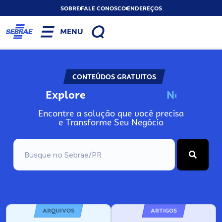
SOBRE
FALE CONOSCO
ENDEREÇOS
MENU
CONTEÚDOS GRATUITOS
Explore
N
o
s
s
o
s
A
Encontre a solução que você precisa
e Transforme Seu Negócio
ARQUIVOS
ARTIGOS