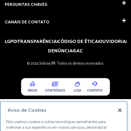
PERGUNTAS CHAVES​
CANAIS DE CONTATO
LGPD
TRANSPARÊNCIA
CÓDIGO DE ÉTICA
OUVIDORIA
DENÚNCIA
SAC
© 2024 Sebrae/PR. Todos os direitos reservados.
INICIO
CONTEÚDOS
LOJA
CONTATO
Aviso de Cookies
Nós usamos cookies e outras tecnologias semelhantes para
melhorar a sua experiência em nossos serviços, personalizar