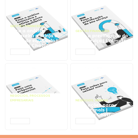
GESTÃO FINANCEIRA
Faça a análise
GESTÃO FINANCEIRA
financeira e atinja o
Faça a precificação do
ponto de equilíbrio |
seu serviço | Prompts
Prompts ChatGPT
ChatGPT
ACESSAR
ACESSAR
NEGÓCIOS
,
PROCESSOS
EMPRESARIAIS
NEGÓCIOS
,
VENDAS
Faça uma proposta
Faça ações para
comercial | Prompts
vender mais |
ChatGPT
Prompts ChatGPT
ACESSAR
ACESSAR