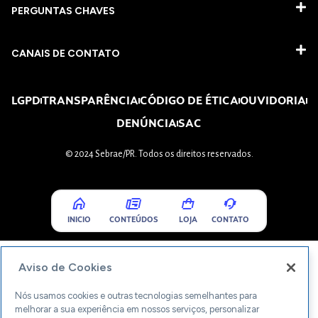
PERGUNTAS CHAVES​
CANAIS DE CONTATO
LGPD
TRANSPARÊNCIA
CÓDIGO DE ÉTICA
OUVIDORIA
DENÚNCIA
SAC
© 2024 Sebrae/PR. Todos os direitos reservados.
INICIO
CONTEÚDOS
LOJA
CONTATO
Aviso de Cookies
Nós usamos cookies e outras tecnologias semelhantes para
melhorar a sua experiência em nossos serviços, personalizar