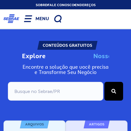
SOBRE
FALE CONOSCO
ENDEREÇOS
MENU
CONTEÚDOS GRATUITOS
Explore
N
o
s
s
o
s
I
n
f
o
Encontre a solução que você precisa
e Transforme Seu Negócio
ARQUIVOS
ARTIGOS