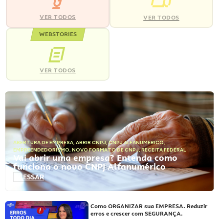
VER TODOS
VER TODOS
WEBSTORIES
VER TODOS
ABERTURA DE EMPRESA
,
ABRIR CNPJ
,
CNPJ ALFANUMÉRICO
,
EMPREENDEDORISMO
,
NOVO FORMATO DE CNPJ
,
RECEITA FEDERAL
Vai abrir uma empresa? Entenda como
funciona o novo CNPJ Alfanumérico
ACESSAR
Como ORGANIZAR sua EMPRESA. Reduzir
erros e crescer com SEGURANÇA.