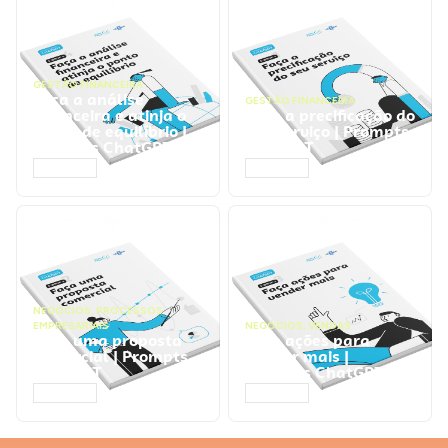
GESTÃO FINANCEIRA
Faça a análise
GESTÃO FINANCEIRA
financeira e atinja o
Faça a precificação do
ponto de equilíbrio |
seu serviço | Prompts
Prompts ChatGPT
ChatGPT
ACESSAR
ACESSAR
NEGÓCIOS
,
PROCESSOS
EMPRESARIAIS
NEGÓCIOS
,
VENDAS
Faça uma proposta
Faça ações para
comercial | Prompts
vender mais |
ChatGPT
Prompts ChatGPT
ACESSAR
ACESSAR