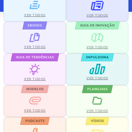
VER TODOS
VER TODOS
EBOOKS
GUIA DE INOVAÇÃO
VER TODOS
VER TODOS
GUIA DE TENDÊNCIAS
IMPULSIONA
VER TODOS
VER TODOS
MODELOS
PLANILHAS
VER TODOS
VER TODOS
PODCASTS
VÍDEOS