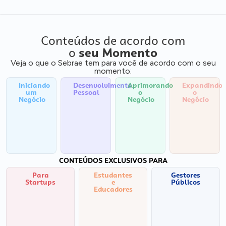
Conteúdos de acordo com
o
seu Momento
Veja o que o Sebrae tem para você de acordo com o seu
momento:
Iniciando
Desenvolvimento
Aprimorando
Expandindo
um
Pessoal
o
o
Negócio
Negócio
Negócio
CONTEÚDOS EXCLUSIVOS PARA
Para
Estudantes
Gestores
Startups
e
Públicos
Educadores