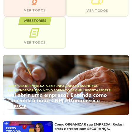
VER TODOS
VER TODOS
WEBSTORIES
VER TODOS
ABERTURA DE EMPRESA
,
ABRIR CNPJ
,
CNPJ ALFANUMÉRICO
,
EMPREENDEDORISMO
,
NOVO FORMATO DE CNPJ
,
RECEITA FEDERAL
Vai abrir uma empresa? Entenda como
funciona o novo CNPJ Alfanumérico
ACESSAR
Como ORGANIZAR sua EMPRESA. Reduzir
erros e crescer com SEGURANÇA.