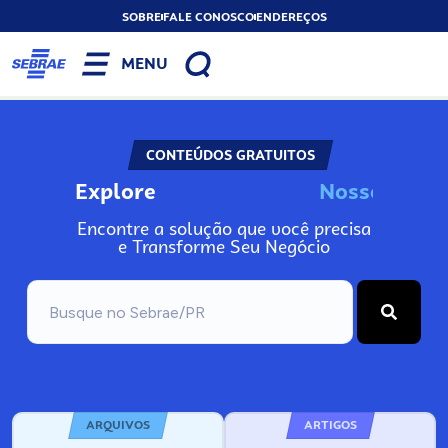
SOBRE
FALE CONOSCO
ENDEREÇOS
MENU
CONTEÚDOS GRATUITOS
Explore
N
o
s
s
o
s
I
n
f
o
Encontre a solução que você precisa
e Transforme Seu Negócio
ARQUIVOS
ARTIGOS