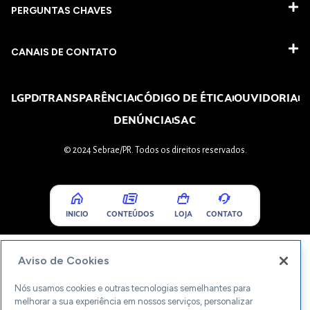
PERGUNTAS CHAVES​
CANAIS DE CONTATO
LGPD
TRANSPARÊNCIA
CÓDIGO DE ÉTICA
OUVIDORIA
DENÚNCIA
SAC
© 2024 Sebrae/PR. Todos os direitos reservados.
INICIO
CONTEÚDOS
LOJA
CONTATO
Aviso de Cookies
Nós usamos cookies e outras tecnologias semelhantes para
melhorar a sua experiência em nossos serviços, personalizar