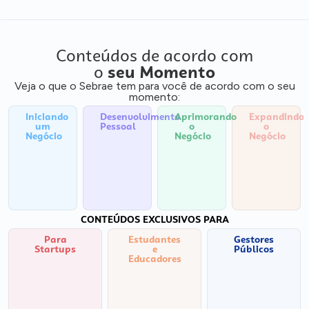
Conteúdos de acordo com
o
seu Momento
Veja o que o Sebrae tem para você de acordo com o seu
momento:
Iniciando
Desenvolvimento
Aprimorando
Expandindo
um
Pessoal
o
o
Negócio
Negócio
Negócio
CONTEÚDOS EXCLUSIVOS PARA
Para
Estudantes
Gestores
Startups
e
Públicos
Educadores