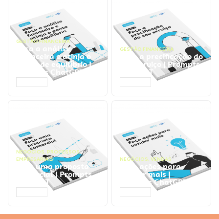
GESTÃO FINANCEIRA
Faça a análise
GESTÃO FINANCEIRA
financeira e atinja o
Faça a precificação do
ponto de equilíbrio |
seu serviço | Prompts
Prompts ChatGPT
ChatGPT
ACESSAR
ACESSAR
NEGÓCIOS
,
PROCESSOS
EMPRESARIAIS
NEGÓCIOS
,
VENDAS
Faça uma proposta
Faça ações para
comercial | Prompts
vender mais |
ChatGPT
Prompts ChatGPT
ACESSAR
ACESSAR