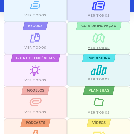
VER TODOS
VER TODOS
EBOOKS
GUIA DE INOVAÇÃO
VER TODOS
VER TODOS
GUIA DE TENDÊNCIAS
IMPULSIONA
VER TODOS
VER TODOS
MODELOS
PLANILHAS
VER TODOS
VER TODOS
PODCASTS
VÍDEOS