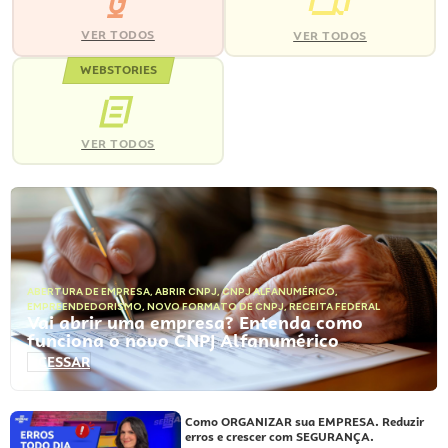
VER TODOS
VER TODOS
WEBSTORIES
VER TODOS
ABERTURA DE EMPRESA
,
ABRIR CNPJ
,
CNPJ ALFANUMÉRICO
,
EMPREENDEDORISMO
,
NOVO FORMATO DE CNPJ
,
RECEITA FEDERAL
Vai abrir uma empresa? Entenda como
funciona o novo CNPJ Alfanumérico
ACESSAR
Como ORGANIZAR sua EMPRESA. Reduzir
erros e crescer com SEGURANÇA.