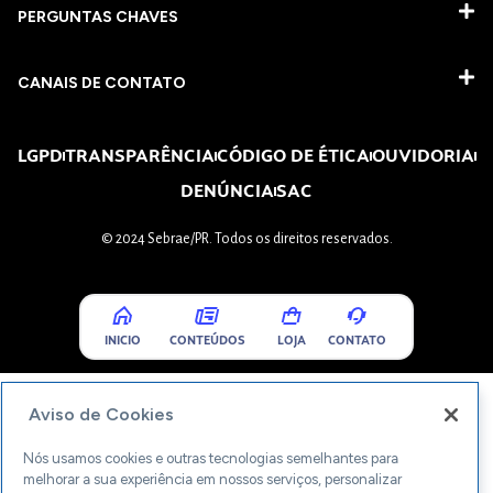
PERGUNTAS CHAVES​
CANAIS DE CONTATO
LGPD
TRANSPARÊNCIA
CÓDIGO DE ÉTICA
OUVIDORIA
DENÚNCIA
SAC
© 2024 Sebrae/PR. Todos os direitos reservados.
INICIO
CONTEÚDOS
LOJA
CONTATO
Aviso de Cookies
Nós usamos cookies e outras tecnologias semelhantes para
melhorar a sua experiência em nossos serviços, personalizar