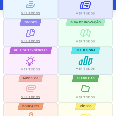
VER TODOS
VER TODOS
EBOOKS
GUIA DE INOVAÇÃO
VER TODOS
VER TODOS
GUIA DE TENDÊNCIAS
IMPULSIONA
VER TODOS
VER TODOS
MODELOS
PLANILHAS
VER TODOS
VER TODOS
PODCASTS
VÍDEOS