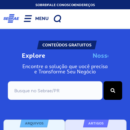
SOBRE
FALE CONOSCO
ENDEREÇOS
MENU
CONTEÚDOS GRATUITOS
Explore
N
o
s
s
o
s
A
I
n
Encontre a solução que você precisa
e Transforme Seu Negócio
ARQUIVOS
ARTIGOS