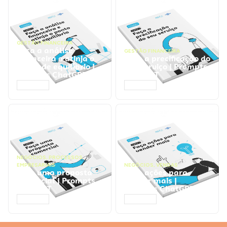
GESTÃO FINANCEIRA
Faça a análise
GESTÃO FINANCEIRA
financeira e atinja o
Faça a precificação do
ponto de equilíbrio |
seu serviço | Prompts
Prompts ChatGPT
ChatGPT
ACESSAR
ACESSAR
NEGÓCIOS
,
PROCESSOS
EMPRESARIAIS
NEGÓCIOS
,
VENDAS
Faça uma proposta
Faça ações para
comercial | Prompts
vender mais |
ChatGPT
Prompts ChatGPT
ACESSAR
ACESSAR