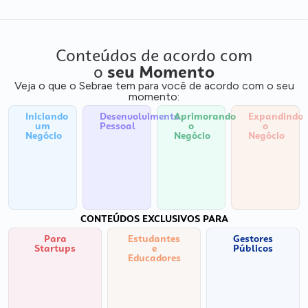
Conteúdos de acordo com
o
seu Momento
Veja o que o Sebrae tem para você de acordo com o seu
momento:
Iniciando
Desenvolvimento
Aprimorando
Expandindo
um
Pessoal
o
o
Negócio
Negócio
Negócio
CONTEÚDOS EXCLUSIVOS PARA
Para
Estudantes
Gestores
Startups
e
Públicos
Educadores