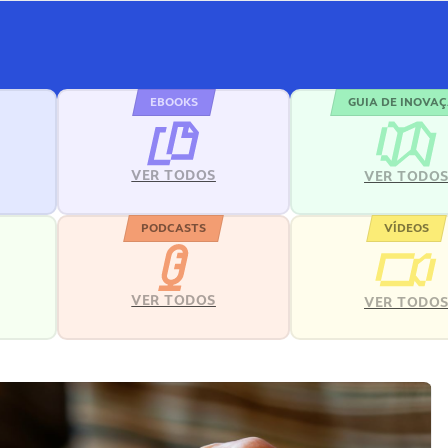
EBOOKS
GUIA DE INOVA
VER TODOS
VER TODO
PODCASTS
VÍDEOS
VER TODOS
VER TODO