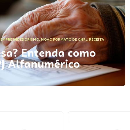
,
EMPREENDEDORISMO
,
NOVO FORMATO DE CNPJ
,
RECEITA
esa? Entenda como
PJ Alfanumérico