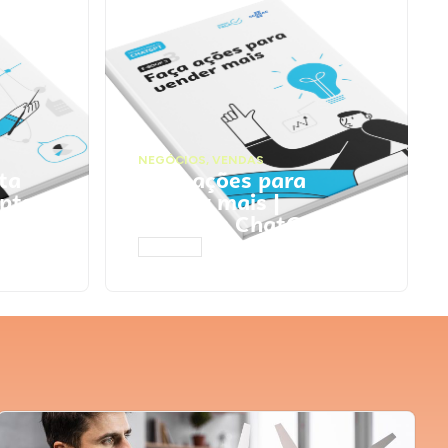
NEGÓCIOS
,
VENDAS
ta
Faça ações para
pts
vender mais |
Prompts ChatGPT
ACESSAR