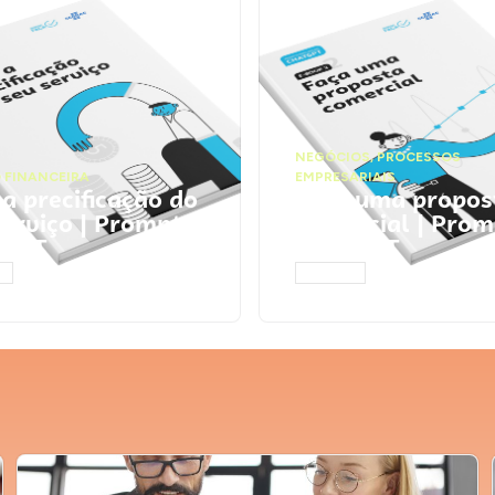
NEGÓCIOS
,
PROCESSOS
 FINANCEIRA
EMPRESARIAIS
 a precificação do
Faça uma propos
serviço | Prompts
comercial | Prom
tGPT
ChatGPT
AR
ACESSAR