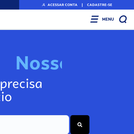
ACESSAR CONTA
|
CADASTRE-SE
MENU
N
o
s
s
o
s
I
n
f
precisa
io