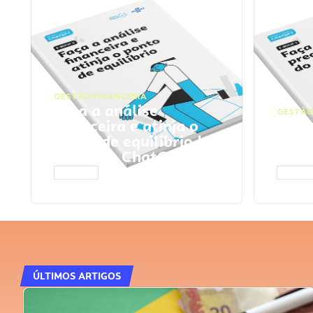
GESTÃO FINANCEIRA
Faça a análise
GESTÃO
financeira e atinja o
Faça
ponto de equilíbrio |
seu 
Prompts ChatGPT
Cha
ACESSAR
ACESS
ÚLTIMOS ARTIGOS