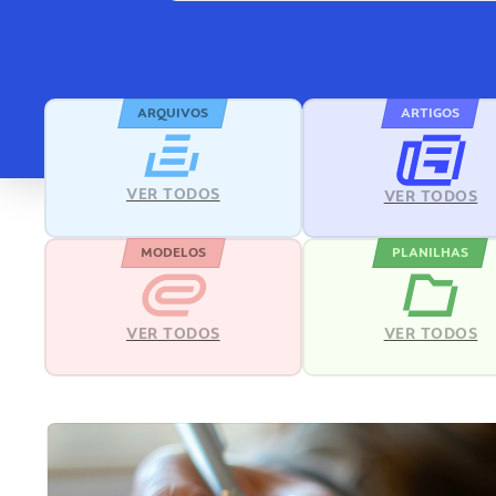
ARQUIVOS
ARTIGOS
VER TODOS
VER TODOS
MODELOS
PLANILHAS
VER TODOS
VER TODOS