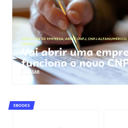
ABERTURA DE EMPRESA
,
ABRIR CNPJ
,
CNPJ ALFANUMÉRICO
FEDERAL
Vai abrir uma empr
funciona o novo CN
ACESSAR
EBOOKS