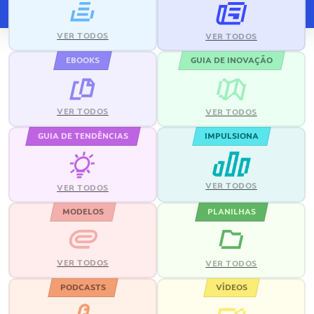
VER TODOS
VER TODOS
EBOOKS
GUIA DE INOVAÇÃO
VER TODOS
VER TODOS
GUIA DE TENDÊNCIAS
IMPULSIONA
VER TODOS
VER TODOS
MODELOS
PLANILHAS
VER TODOS
VER TODOS
PODCASTS
VÍDEOS