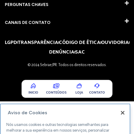
PERGUNTAS CHAVES​
CANAIS DE CONTATO
LGPD
TRANSPARÊNCIA
CÓDIGO DE ÉTICA
OUVIDORIA
DENÚNCIA
SAC
© 2024 Sebrae/PR. Todos os direitos reservados.
INICIO
CONTEÚDOS
LOJA
CONTATO
Aviso de Cookies
Nós usamos cookies e outras tecnologias semelhantes para
melhorar a sua experiência em nossos serviços, personalizar