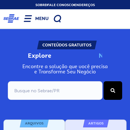
SOBRE
FALE CONOSCO
ENDEREÇOS
MENU
CONTEÚDOS GRATUITOS
Explore
N
o
s
s
o
s
A
Encontre a solução que você precisa
e Transforme Seu Negócio
ARQUIVOS
ARTIGOS