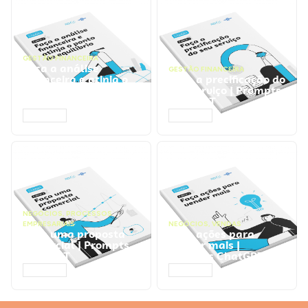
GESTÃO FINANCEIRA
Faça a análise
GESTÃO FINANCEIRA
financeira e atinja o
Faça a precificação do
ponto de equilíbrio |
seu serviço | Prompts
Prompts ChatGPT
ChatGPT
ACESSAR
ACESSAR
NEGÓCIOS
,
PROCESSOS
EMPRESARIAIS
NEGÓCIOS
,
VENDAS
Faça uma proposta
Faça ações para
comercial | Prompts
vender mais |
ChatGPT
Prompts ChatGPT
ACESSAR
ACESSAR