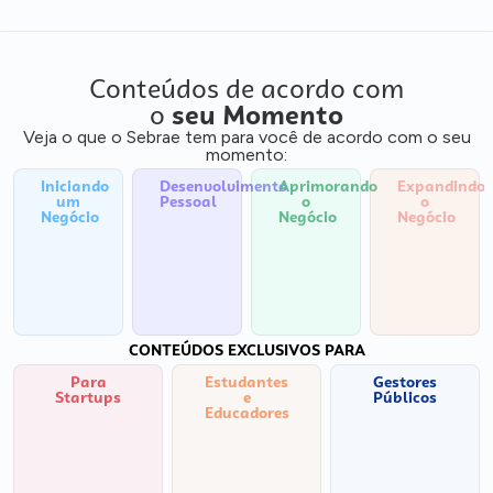
Conteúdos de acordo com
o
seu Momento
Veja o que o Sebrae tem para você de acordo com o seu
momento:
Iniciando
Desenvolvimento
Aprimorando
Expandindo
um
Pessoal
o
o
Negócio
Negócio
Negócio
CONTEÚDOS EXCLUSIVOS PARA
Para
Estudantes
Gestores
Startups
e
Públicos
Educadores