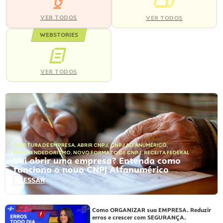
VER TODOS
VER TODOS
WEBSTORIES
VER TODOS
ABERTURA DE EMPRESA
,
ABRIR CNPJ
,
CNPJ ALFANUMÉRICO
,
EMPREENDEDORISMO
,
NOVO FORMATO DE CNPJ
,
RECEITA FEDERAL
Vai abrir uma empresa? Entenda como
funciona o novo CNPJ Alfanumérico
ACESSAR
Como ORGANIZAR sua EMPRESA. Reduzir
erros e crescer com SEGURANÇA.