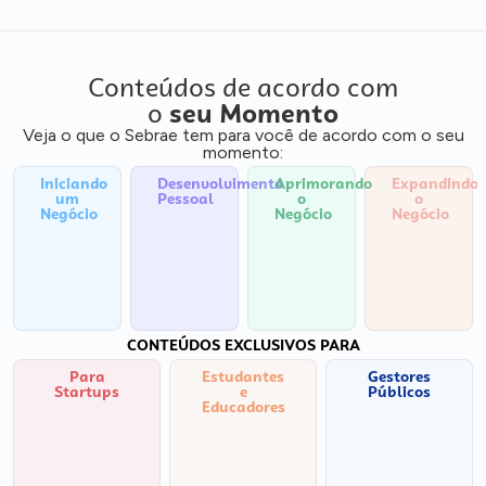
Conteúdos de acordo com
o
seu Momento
Veja o que o Sebrae tem para você de acordo com o seu
momento:
Iniciando
Desenvolvimento
Aprimorando
Expandindo
um
Pessoal
o
o
Negócio
Negócio
Negócio
CONTEÚDOS EXCLUSIVOS PARA
Para
Estudantes
Gestores
Startups
e
Públicos
Educadores