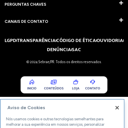
PERGUNTAS CHAVES​
CANAIS DE CONTATO
LGPD
TRANSPARÊNCIA
CÓDIGO DE ÉTICA
OUVIDORIA
DENÚNCIA
SAC
© 2024 Sebrae/PR. Todos os direitos reservados.
INICIO
CONTEÚDOS
LOJA
CONTATO
Aviso de Cookies
Nós usamos cookies e outras tecnologias semelhantes para
melhorar a sua experiência em nossos serviços, personalizar