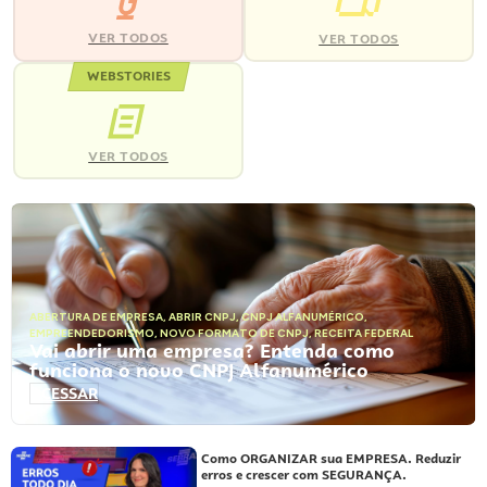
VER TODOS
VER TODOS
WEBSTORIES
VER TODOS
ABERTURA DE EMPRESA
,
ABRIR CNPJ
,
CNPJ ALFANUMÉRICO
,
EMPREENDEDORISMO
,
NOVO FORMATO DE CNPJ
,
RECEITA FEDERAL
Vai abrir uma empresa? Entenda como
funciona o novo CNPJ Alfanumérico
ACESSAR
Como ORGANIZAR sua EMPRESA. Reduzir
erros e crescer com SEGURANÇA.