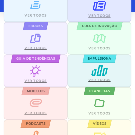
VER TODOS
VER TODOS
EBOOKS
GUIA DE INOVAÇÃO
VER TODOS
VER TODOS
GUIA DE TENDÊNCIAS
IMPULSIONA
VER TODOS
VER TODOS
MODELOS
PLANILHAS
VER TODOS
VER TODOS
PODCASTS
VÍDEOS