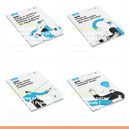
GESTÃO FINANCEIRA
Faça a análise
GESTÃO FINANCEIRA
financeira e atinja o
Faça a precificação do
ponto de equilíbrio |
seu serviço | Prompts
Prompts ChatGPT
ChatGPT
ACESSAR
ACESSAR
NEGÓCIOS
,
PROCESSOS
EMPRESARIAIS
NEGÓCIOS
,
VENDAS
Faça uma proposta
Faça ações para
comercial | Prompts
vender mais |
ChatGPT
Prompts ChatGPT
ACESSAR
ACESSAR