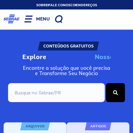
SOBRE
FALE CONOSCO
ENDEREÇOS
MENU
CONTEÚDOS GRATUITOS
Explore
N
o
s
s
o
s
I
n
f
o
Encontre a solução que você precisa
e Transforme Seu Negócio
ARQUIVOS
ARTIGOS