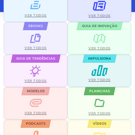
VER TODOS
VER TODOS
EBOOKS
GUIA DE INOVAÇÃO
VER TODOS
VER TODOS
GUIA DE TENDÊNCIAS
IMPULSIONA
VER TODOS
VER TODOS
MODELOS
PLANILHAS
VER TODOS
VER TODOS
PODCASTS
VÍDEOS