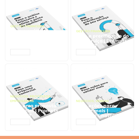
GESTÃO FINANCEIRA
Faça a análise
GESTÃO FINANCEIRA
financeira e atinja o
Faça a precificação do
ponto de equilíbrio |
seu serviço | Prompts
Prompts ChatGPT
ChatGPT
ACESSAR
ACESSAR
NEGÓCIOS
,
PROCESSOS
EMPRESARIAIS
NEGÓCIOS
,
VENDAS
Faça uma proposta
Faça ações para
comercial | Prompts
vender mais |
ChatGPT
Prompts ChatGPT
ACESSAR
ACESSAR