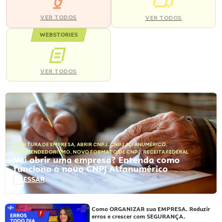
VER TODOS
VER TODOS
WEBSTORIES
VER TODOS
ABERTURA DE EMPRESA
,
ABRIR CNPJ
,
CNPJ ALFANUMÉRICO
,
EMPREENDEDORISMO
,
NOVO FORMATO DE CNPJ
,
RECEITA FEDERAL
Vai abrir uma empresa? Entenda como
funciona o novo CNPJ Alfanumérico
ACESSAR
Como ORGANIZAR sua EMPRESA. Reduzir
erros e crescer com SEGURANÇA.