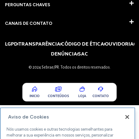
PERGUNTAS CHAVES​
CANAIS DE CONTATO
LGPD
TRANSPARÊNCIA
CÓDIGO DE ÉTICA
OUVIDORIA
DENÚNCIA
SAC
© 2024 Sebrae/PR. Todos os direitos reservados.
INICIO
CONTEÚDOS
LOJA
CONTATO
Aviso de Cookies
Nós usamos cookies e outras tecnologias semelhantes para
melhorar a sua experiência em nossos serviços, personalizar