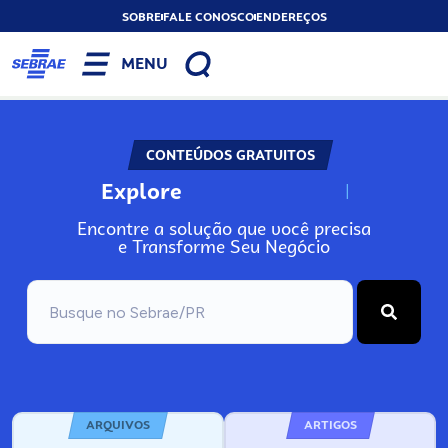
SOBRE
FALE CONOSCO
ENDEREÇOS
MENU
CONTEÚDOS GRATUITOS
Explore
N
o
s
s
o
s
A
Encontre a solução que você precisa
e Transforme Seu Negócio
ARQUIVOS
ARTIGOS