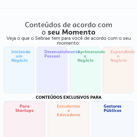
Conteúdos de acordo com
o
seu Momento
Veja o que o Sebrae tem para você de acordo com o seu
momento:
Iniciando
Desenvolvimento
Aprimorando
Expandindo
um
Pessoal
o
o
Negócio
Negócio
Negócio
CONTEÚDOS EXCLUSIVOS PARA
Para
Estudantes
Gestores
Startups
e
Públicos
Educadores