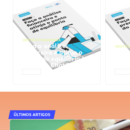
GESTÃO FINANCEIRA
Faça a análise
GESTÃO
financeira e atinja o
Faça
ponto de equilíbrio |
seu 
Prompts ChatGPT
Cha
ACESSAR
ACESS
ÚLTIMOS ARTIGOS