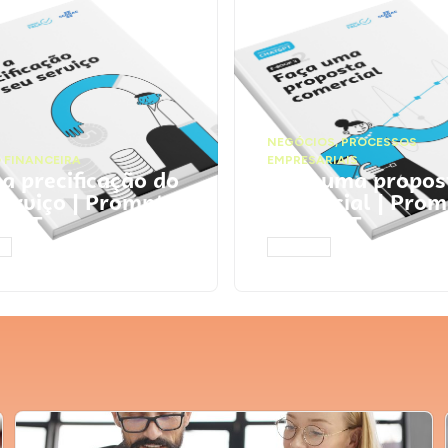
NEGÓCIOS
,
PROCESSOS
 FINANCEIRA
EMPRESARIAIS
 a precificação do
Faça uma propos
serviço | Prompts
comercial | Prom
tGPT
ChatGPT
AR
ACESSAR