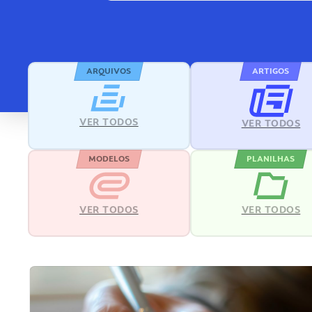
ARQUIVOS
ARTIGOS
VER TODOS
VER TODOS
MODELOS
PLANILHAS
VER TODOS
VER TODOS