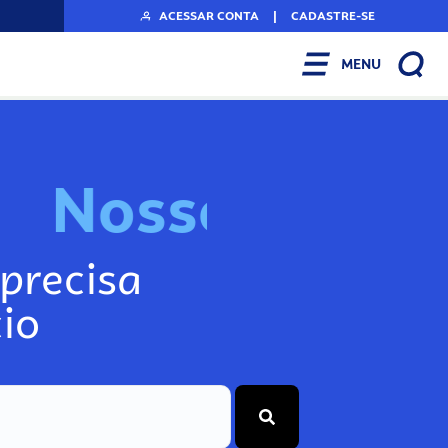
ACESSAR CONTA
|
CADASTRE-SE
MENU
N
o
s
s
o
s
A
r
precisa
io