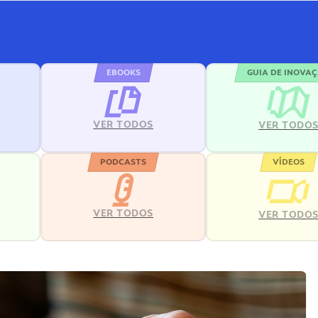
EBOOKS
GUIA DE INOVA
VER TODOS
VER TODO
PODCASTS
VÍDEOS
VER TODOS
VER TODO