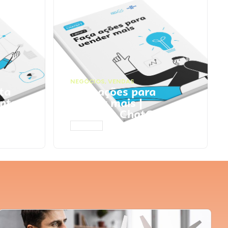
NEGÓCIOS
,
VENDAS
ta
Faça ações para
pts
vender mais |
Prompts ChatGPT
ACESSAR