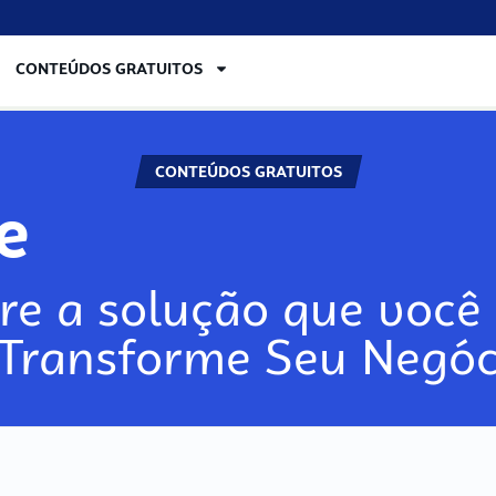
CONTEÚDOS GRATUITOS
CONTEÚDOS GRATUITOS
lore
re a solução que você 
 Transforme Seu Negóc