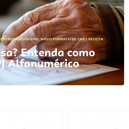
,
EMPREENDEDORISMO
,
NOVO FORMATO DE CNPJ
,
RECEITA
esa? Entenda como
PJ Alfanumérico