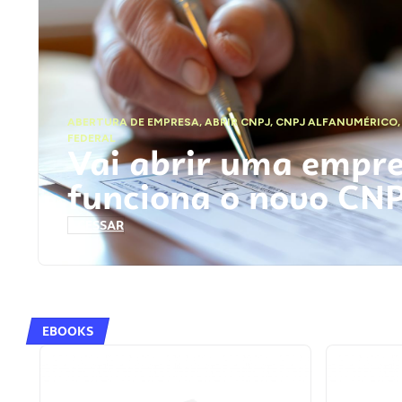
ABERTURA DE EMPRESA
,
ABRIR CNPJ
,
CNPJ ALFANUMÉRICO
FEDERAL
Vai abrir uma empr
funciona o novo CN
ACESSAR
EBOOKS