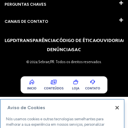
PERGUNTAS CHAVES​
CANAIS DE CONTATO
LGPD
TRANSPARÊNCIA
CÓDIGO DE ÉTICA
OUVIDORIA
DENÚNCIA
SAC
© 2024 Sebrae/PR. Todos os direitos reservados.
INICIO
CONTEÚDOS
LOJA
CONTATO
Aviso de Cookies
Nós usamos cookies e outras tecnologias semelhantes para
melhorar a sua experiência em nossos serviços, personalizar