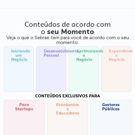
Conteúdos de acordo com
o
seu Momento
Veja o que o Sebrae tem para você de acordo com o seu
momento:
Iniciando
Desenvolvimento
Aprimorando
Expandindo
um
Pessoal
o
o
Negócio
Negócio
Negócio
CONTEÚDOS EXCLUSIVOS PARA
Para
Estudantes
Gestores
Startups
e
Públicos
Educadores