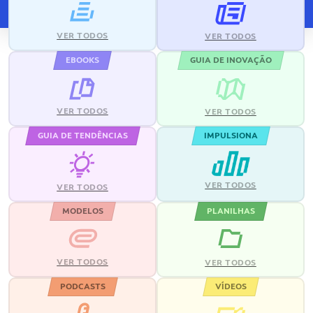
VER TODOS
VER TODOS
EBOOKS
GUIA DE INOVAÇÃO
VER TODOS
VER TODOS
GUIA DE TENDÊNCIAS
IMPULSIONA
VER TODOS
VER TODOS
MODELOS
PLANILHAS
VER TODOS
VER TODOS
PODCASTS
VÍDEOS