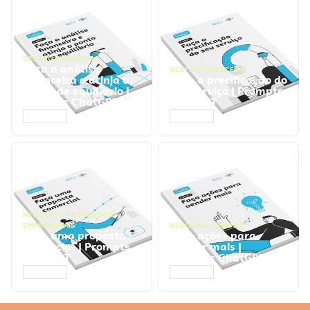
GESTÃO FINANCEIRA
Faça a análise
GESTÃO FINANCEIRA
financeira e atinja o
Faça a precificação do
ponto de equilíbrio |
seu serviço | Prompts
Prompts ChatGPT
ChatGPT
ACESSAR
ACESSAR
NEGÓCIOS
,
PROCESSOS
EMPRESARIAIS
NEGÓCIOS
,
VENDAS
Faça uma proposta
Faça ações para
comercial | Prompts
vender mais |
ChatGPT
Prompts ChatGPT
ACESSAR
ACESSAR