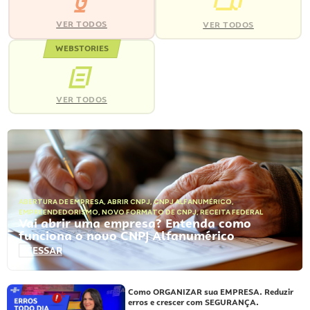
VER TODOS
VER TODOS
WEBSTORIES
VER TODOS
ABERTURA DE EMPRESA
,
ABRIR CNPJ
,
CNPJ ALFANUMÉRICO
,
EMPREENDEDORISMO
,
NOVO FORMATO DE CNPJ
,
RECEITA FEDERAL
Vai abrir uma empresa? Entenda como
funciona o novo CNPJ Alfanumérico
ACESSAR
Como ORGANIZAR sua EMPRESA. Reduzir
erros e crescer com SEGURANÇA.