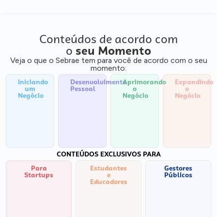
Conteúdos de acordo com
o
seu Momento
Veja o que o Sebrae tem para você de acordo com o seu
momento:
Iniciando
Desenvolvimento
Aprimorando
Expandindo
um
Pessoal
o
o
Negócio
Negócio
Negócio
CONTEÚDOS EXCLUSIVOS PARA
Para
Estudantes
Gestores
Startups
e
Públicos
Educadores