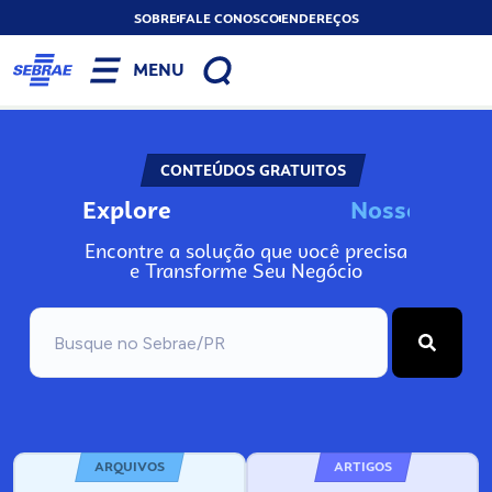
SOBRE
FALE CONOSCO
ENDEREÇOS
MENU
CONTEÚDOS GRATUITOS
Explore
N
o
s
s
o
s
I
n
f
o
Encontre a solução que você precisa
e Transforme Seu Negócio
ARQUIVOS
ARTIGOS