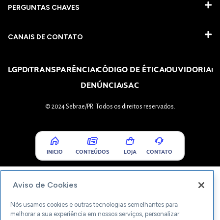
PERGUNTAS CHAVES​
CANAIS DE CONTATO
LGPD
TRANSPARÊNCIA
CÓDIGO DE ÉTICA
OUVIDORIA
DENÚNCIA
SAC
© 2024 Sebrae/PR. Todos os direitos reservados.
INICIO
CONTEÚDOS
LOJA
CONTATO
Aviso de Cookies
Nós usamos cookies e outras tecnologias semelhantes para
melhorar a sua experiência em nossos serviços, personalizar