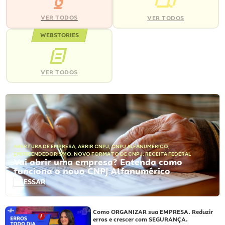
VER TODOS
VER TODOS
WEBSTORIES
VER TODOS
ABERTURA DE EMPRESA
,
ABRIR CNPJ
,
CNPJ ALFANUMÉRICO
,
EMPREENDEDORISMO
,
NOVO FORMATO DE CNPJ
,
RECEITA FEDERAL
Vai abrir uma empresa? Entenda como
funciona o novo CNPJ Alfanumérico
ACESSAR
Como ORGANIZAR sua EMPRESA. Reduzir
erros e crescer com SEGURANÇA.