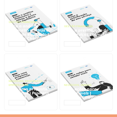
GESTÃO FINANCEIRA
Faça a análise
GESTÃO FINANCEIRA
financeira e atinja o
Faça a precificação do
ponto de equilíbrio |
seu serviço | Prompts
Prompts ChatGPT
ChatGPT
ACESSAR
ACESSAR
NEGÓCIOS
,
PROCESSOS
EMPRESARIAIS
NEGÓCIOS
,
VENDAS
Faça uma proposta
Faça ações para
comercial | Prompts
vender mais |
ChatGPT
Prompts ChatGPT
ACESSAR
ACESSAR