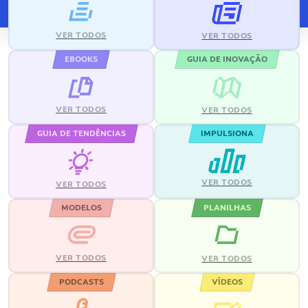
VER TODOS
VER TODOS
EBOOKS
GUIA DE INOVAÇÃO
VER TODOS
VER TODOS
GUIA DE TENDÊNCIAS
IMPULSIONA
VER TODOS
VER TODOS
MODELOS
PLANILHAS
VER TODOS
VER TODOS
PODCASTS
VÍDEOS