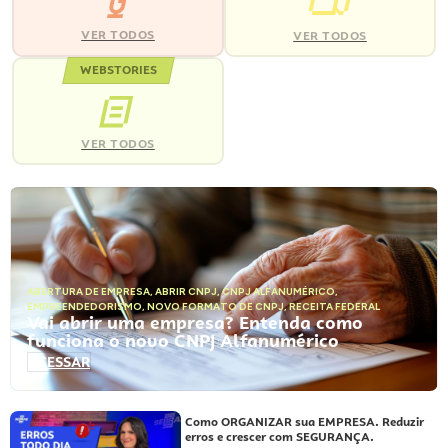
VER TODOS
VER TODOS
WEBSTORIES
VER TODOS
ABERTURA DE EMPRESA
,
ABRIR CNPJ
,
CNPJ ALFANUMÉRICO
,
EMPREENDEDORISMO
,
NOVO FORMATO DE CNPJ
,
RECEITA FEDERAL
Vai abrir uma empresa? Entenda como
funciona o novo CNPJ Alfanumérico
ACESSAR
Como ORGANIZAR sua EMPRESA. Reduzir
erros e crescer com SEGURANÇA.