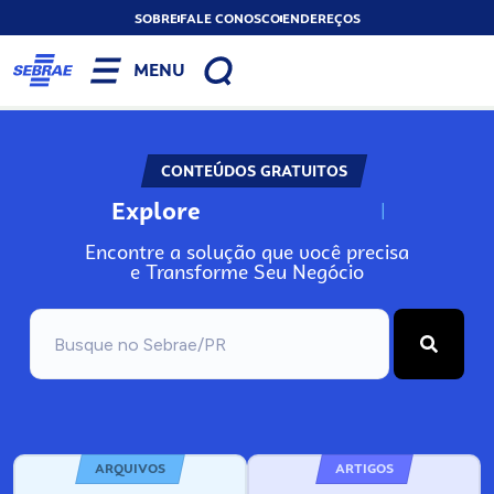
SOBRE
FALE CONOSCO
ENDEREÇOS
MENU
CONTEÚDOS GRATUITOS
Explore
N
o
s
s
o
s
A
Encontre a solução que você precisa
e Transforme Seu Negócio
ARQUIVOS
ARTIGOS