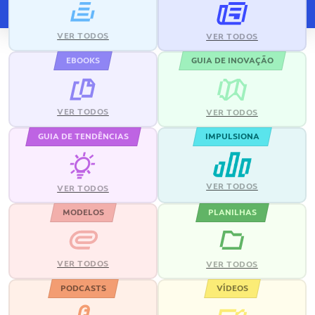
VER TODOS
VER TODOS
EBOOKS
GUIA DE INOVAÇÃO
VER TODOS
VER TODOS
GUIA DE TENDÊNCIAS
IMPULSIONA
VER TODOS
VER TODOS
MODELOS
PLANILHAS
VER TODOS
VER TODOS
PODCASTS
VÍDEOS