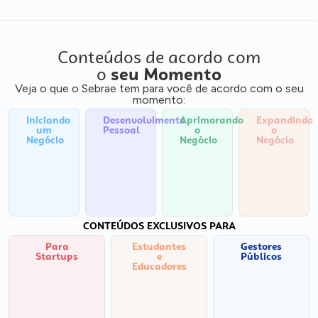
Conteúdos de acordo com
o
seu Momento
Veja o que o Sebrae tem para você de acordo com o seu
momento:
Iniciando
Desenvolvimento
Aprimorando
Expandindo
um
Pessoal
o
o
Negócio
Negócio
Negócio
CONTEÚDOS EXCLUSIVOS PARA
Para
Estudantes
Gestores
Startups
e
Públicos
Educadores