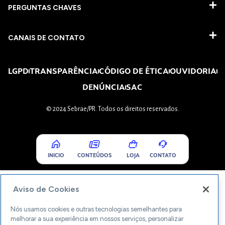
PERGUNTAS CHAVES​
CANAIS DE CONTATO
LGPD
TRANSPARÊNCIA
CÓDIGO DE ÉTICA
OUVIDORIA
DENÚNCIA
SAC
© 2024 Sebrae/PR. Todos os direitos reservados.
INICIO
CONTEÚDOS
LOJA
CONTATO
Aviso de Cookies
Nós usamos cookies e outras tecnologias semelhantes para
melhorar a sua experiência em nossos serviços, personalizar