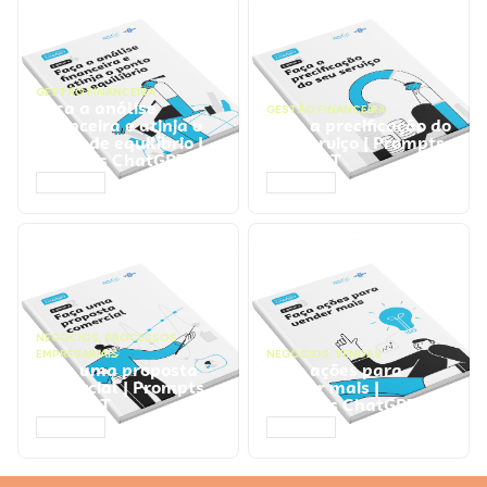
GESTÃO FINANCEIRA
Faça a análise
GESTÃO FINANCEIRA
financeira e atinja o
Faça a precificação do
ponto de equilíbrio |
seu serviço | Prompts
Prompts ChatGPT
ChatGPT
ACESSAR
ACESSAR
NEGÓCIOS
,
PROCESSOS
EMPRESARIAIS
NEGÓCIOS
,
VENDAS
Faça uma proposta
Faça ações para
comercial | Prompts
vender mais |
ChatGPT
Prompts ChatGPT
ACESSAR
ACESSAR