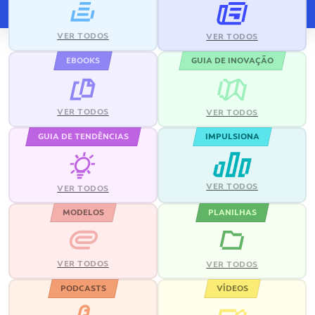
VER TODOS
VER TODOS
EBOOKS
GUIA DE INOVAÇÃO
VER TODOS
VER TODOS
GUIA DE TENDÊNCIAS
IMPULSIONA
VER TODOS
VER TODOS
MODELOS
PLANILHAS
VER TODOS
VER TODOS
PODCASTS
VÍDEOS