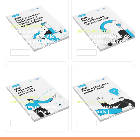
GESTÃO FINANCEIRA
Faça a análise
GESTÃO FINANCEIRA
financeira e atinja o
Faça a precificação do
ponto de equilíbrio |
seu serviço | Prompts
Prompts ChatGPT
ChatGPT
ACESSAR
ACESSAR
NEGÓCIOS
,
PROCESSOS
EMPRESARIAIS
NEGÓCIOS
,
VENDAS
Faça uma proposta
Faça ações para
comercial | Prompts
vender mais |
ChatGPT
Prompts ChatGPT
ACESSAR
ACESSAR