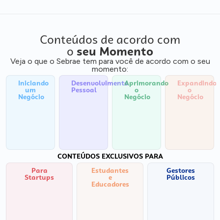
Conteúdos de acordo com
o
seu Momento
Veja o que o Sebrae tem para você de acordo com o seu
momento:
Iniciando
Desenvolvimento
Aprimorando
Expandindo
um
Pessoal
o
o
Negócio
Negócio
Negócio
CONTEÚDOS EXCLUSIVOS PARA
Para
Estudantes
Gestores
Startups
e
Públicos
Educadores