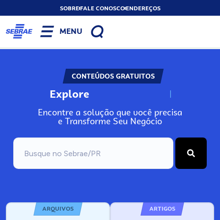
SOBRE
FALE CONOSCO
ENDEREÇOS
MENU
CONTEÚDOS GRATUITOS
Explore
N
o
s
s
o
s
A
Encontre a solução que você precisa
e Transforme Seu Negócio
ARQUIVOS
ARTIGOS