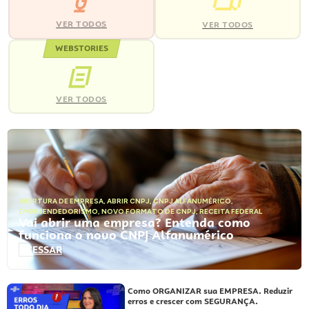
VER TODOS
VER TODOS
WEBSTORIES
VER TODOS
ABERTURA DE EMPRESA
,
ABRIR CNPJ
,
CNPJ ALFANUMÉRICO
,
EMPREENDEDORISMO
,
NOVO FORMATO DE CNPJ
,
RECEITA FEDERAL
Vai abrir uma empresa? Entenda como
funciona o novo CNPJ Alfanumérico
ACESSAR
Como ORGANIZAR sua EMPRESA. Reduzir
erros e crescer com SEGURANÇA.