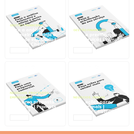
GESTÃO FINANCEIRA
Faça a análise
GESTÃO FINANCEIRA
financeira e atinja o
Faça a precificação do
ponto de equilíbrio |
seu serviço | Prompts
Prompts ChatGPT
ChatGPT
ACESSAR
ACESSAR
NEGÓCIOS
,
PROCESSOS
EMPRESARIAIS
NEGÓCIOS
,
VENDAS
Faça uma proposta
Faça ações para
comercial | Prompts
vender mais |
ChatGPT
Prompts ChatGPT
ACESSAR
ACESSAR