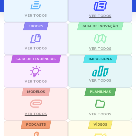
VER TODOS
VER TODOS
EBOOKS
GUIA DE INOVAÇÃO
VER TODOS
VER TODOS
GUIA DE TENDÊNCIAS
IMPULSIONA
VER TODOS
VER TODOS
MODELOS
PLANILHAS
VER TODOS
VER TODOS
PODCASTS
VÍDEOS