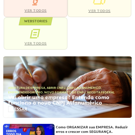
VER TODOS
VER TODOS
WEBSTORIES
VER TODOS
ABERTURA DE EMPRESA
,
ABRIR CNPJ
,
CNPJ ALFANUMÉRICO
,
EMPREENDEDORISMO
,
NOVO FORMATO DE CNPJ
,
RECEITA FEDERAL
Vai abrir uma empresa? Entenda como
funciona o novo CNPJ Alfanumérico
ACESSAR
Como ORGANIZAR sua EMPRESA. Reduzir
erros e crescer com SEGURANÇA.