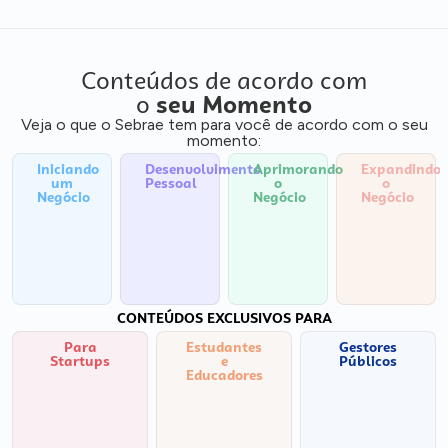
Conteúdos de acordo com
o
seu Momento
Veja o que o Sebrae tem para você de acordo com o seu
momento:
Iniciando
Desenvolvimento
Aprimorando
Expandindo
um
Pessoal
o
o
Negócio
Negócio
Negócio
CONTEÚDOS EXCLUSIVOS PARA
Para
Estudantes
Gestores
Startups
e
Públicos
Educadores