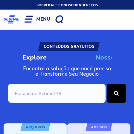
SOBRE
FALE CONOSCO
ENDEREÇOS
MENU
CONTEÚDOS GRATUITOS
Explore
N
o
s
s
o
s
I
n
f
Encontre a solução que você precisa
e Transforme Seu Negócio
ARQUIVOS
ARTIGOS