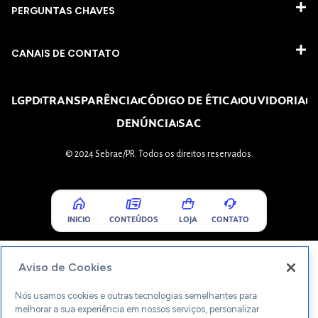
PERGUNTAS CHAVES​
CANAIS DE CONTATO
LGPD
TRANSPARÊNCIA
CÓDIGO DE ÉTICA
OUVIDORIA
DENÚNCIA
SAC
© 2024 Sebrae/PR. Todos os direitos reservados.
INICIO
CONTEÚDOS
LOJA
CONTATO
Aviso de Cookies
Nós usamos cookies e outras tecnologias semelhantes para
melhorar a sua experiência em nossos serviços, personalizar