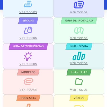
VER TODOS
VER TODOS
EBOOKS
GUIA DE INOVAÇÃO
VER TODOS
VER TODOS
GUIA DE TENDÊNCIAS
IMPULSIONA
VER TODOS
VER TODOS
MODELOS
PLANILHAS
VER TODOS
VER TODOS
PODCASTS
VÍDEOS