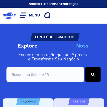
SOBRE
FALE CONOSCO
ENDEREÇOS
MENU
CONTEÚDOS GRATUITOS
Explore
N
o
s
s
o
s
A
Encontre a solução que você precisa
e Transforme Seu Negócio
ARQUIVOS
ARTIGOS