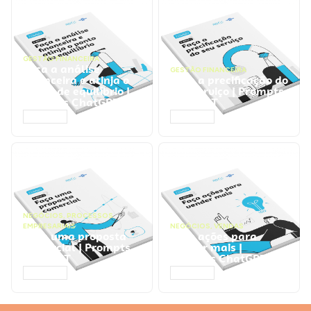
GESTÃO FINANCEIRA
Faça a análise
GESTÃO FINANCEIRA
financeira e atinja o
Faça a precificação do
ponto de equilíbrio |
seu serviço | Prompts
Prompts ChatGPT
ChatGPT
ACESSAR
ACESSAR
NEGÓCIOS
,
PROCESSOS
EMPRESARIAIS
NEGÓCIOS
,
VENDAS
Faça uma proposta
Faça ações para
comercial | Prompts
vender mais |
ChatGPT
Prompts ChatGPT
ACESSAR
ACESSAR