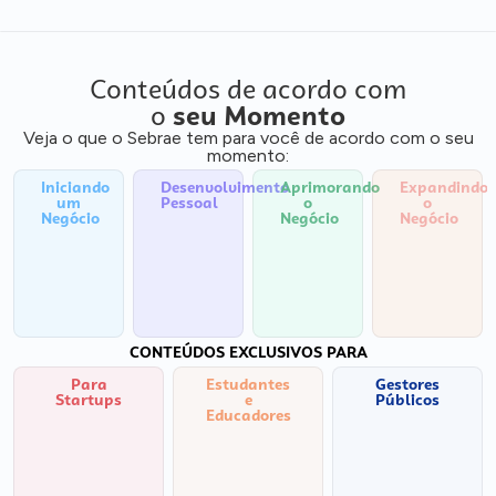
Conteúdos de acordo com
o
seu Momento
Veja o que o Sebrae tem para você de acordo com o seu
momento:
Iniciando
Desenvolvimento
Aprimorando
Expandindo
um
Pessoal
o
o
Negócio
Negócio
Negócio
CONTEÚDOS EXCLUSIVOS PARA
Para
Estudantes
Gestores
Startups
e
Públicos
Educadores