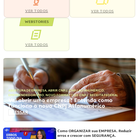
VER TODOS
VER TODOS
WEBSTORIES
VER TODOS
ABERTURA DE EMPRESA
,
ABRIR CNPJ
,
CNPJ ALFANUMÉRICO
,
EMPREENDEDORISMO
,
NOVO FORMATO DE CNPJ
,
RECEITA FEDERAL
Vai abrir uma empresa? Entenda como
funciona o novo CNPJ Alfanumérico
ACESSAR
Como ORGANIZAR sua EMPRESA. Reduzir
erros e crescer com SEGURANÇA.