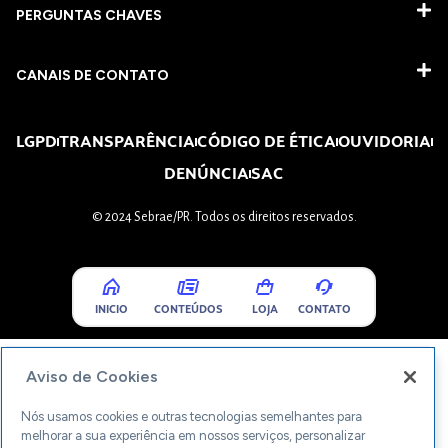
PERGUNTAS CHAVES​
CANAIS DE CONTATO
LGPD
TRANSPARÊNCIA
CÓDIGO DE ÉTICA
OUVIDORIA
DENÚNCIA
SAC
© 2024 Sebrae/PR. Todos os direitos reservados.
INICIO
CONTEÚDOS
LOJA
CONTATO
Aviso de Cookies
Nós usamos cookies e outras tecnologias semelhantes para
melhorar a sua experiência em nossos serviços, personalizar