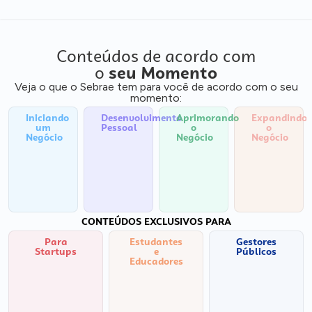
Conteúdos de acordo com
o
seu Momento
Veja o que o Sebrae tem para você de acordo com o seu
momento:
Iniciando
Desenvolvimento
Aprimorando
Expandindo
um
Pessoal
o
o
Negócio
Negócio
Negócio
CONTEÚDOS EXCLUSIVOS PARA
Para
Estudantes
Gestores
Startups
e
Públicos
Educadores