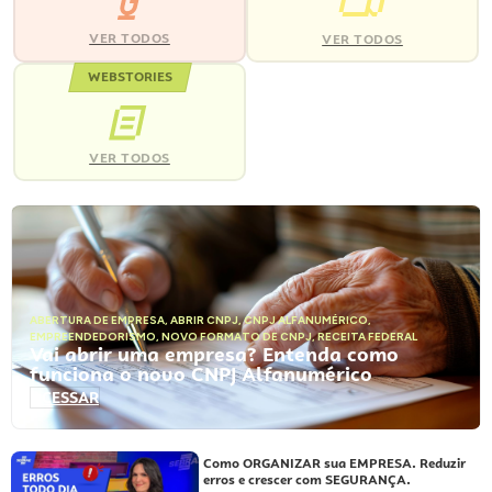
VER TODOS
VER TODOS
WEBSTORIES
VER TODOS
ABERTURA DE EMPRESA
,
ABRIR CNPJ
,
CNPJ ALFANUMÉRICO
,
EMPREENDEDORISMO
,
NOVO FORMATO DE CNPJ
,
RECEITA FEDERAL
Vai abrir uma empresa? Entenda como
funciona o novo CNPJ Alfanumérico
ACESSAR
Como ORGANIZAR sua EMPRESA. Reduzir
erros e crescer com SEGURANÇA.