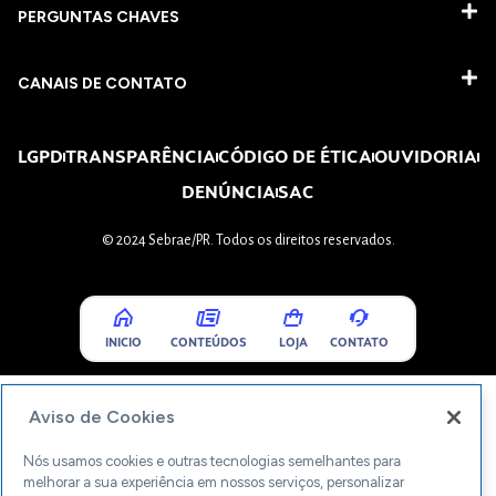
PERGUNTAS CHAVES​
CANAIS DE CONTATO
LGPD
TRANSPARÊNCIA
CÓDIGO DE ÉTICA
OUVIDORIA
DENÚNCIA
SAC
© 2024 Sebrae/PR. Todos os direitos reservados.
INICIO
CONTEÚDOS
LOJA
CONTATO
Aviso de Cookies
Nós usamos cookies e outras tecnologias semelhantes para
melhorar a sua experiência em nossos serviços, personalizar