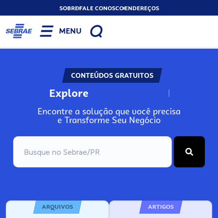
SOBRE
FALE CONOSCO
ENDEREÇOS
MENU
CONTEÚDOS GRATUITOS
Explore
N
o
s
s
o
s
A
Encontre a solução que você precisa
e Transforme Seu Negócio
ARQUIVOS
ARTIGOS