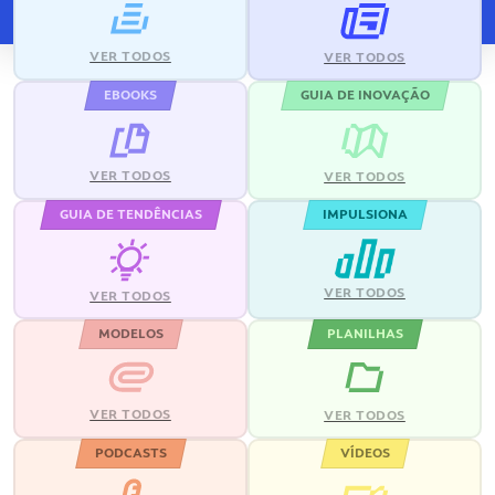
VER TODOS
VER TODOS
EBOOKS
GUIA DE INOVAÇÃO
VER TODOS
VER TODOS
GUIA DE TENDÊNCIAS
IMPULSIONA
VER TODOS
VER TODOS
MODELOS
PLANILHAS
VER TODOS
VER TODOS
PODCASTS
VÍDEOS