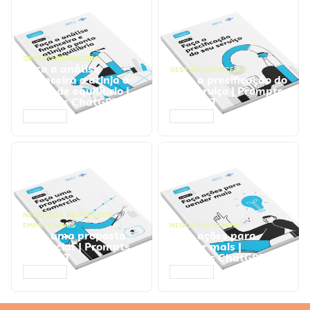
GESTÃO FINANCEIRA
Faça a análise
GESTÃO FINANCEIRA
financeira e atinja o
Faça a precificação do
ponto de equilíbrio |
seu serviço | Prompts
Prompts ChatGPT
ChatGPT
ACESSAR
ACESSAR
NEGÓCIOS
,
PROCESSOS
EMPRESARIAIS
NEGÓCIOS
,
VENDAS
Faça uma proposta
Faça ações para
comercial | Prompts
vender mais |
ChatGPT
Prompts ChatGPT
ACESSAR
ACESSAR