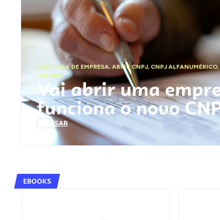
ABERTURA DE EMPRESA
,
ABRIR CNPJ
,
CNPJ ALFANUMÉRICO
FEDERAL
Vai abrir uma empr
funciona o novo CN
ACESSAR
EBOOKS