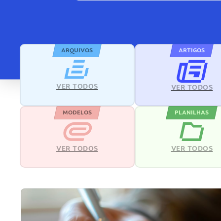
ARQUIVOS
ARTIGOS
VER TODOS
VER TODOS
MODELOS
PLANILHAS
VER TODOS
VER TODOS