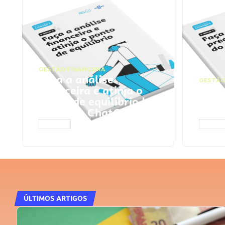
GESTÃO FINANCEIRA
Faça a análise
GESTÃO
financeira e atinja o
Faça
ponto de equilíbrio |
seu 
Prompts ChatGPT
Cha
ACESSAR
ACESS
ÚLTIMOS ARTIGOS