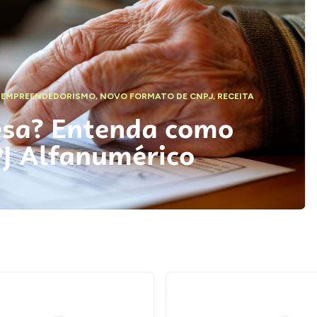
,
EMPREENDEDORISMO
,
NOVO FORMATO DE CNPJ
,
RECEITA
esa? Entenda como
PJ Alfanumérico