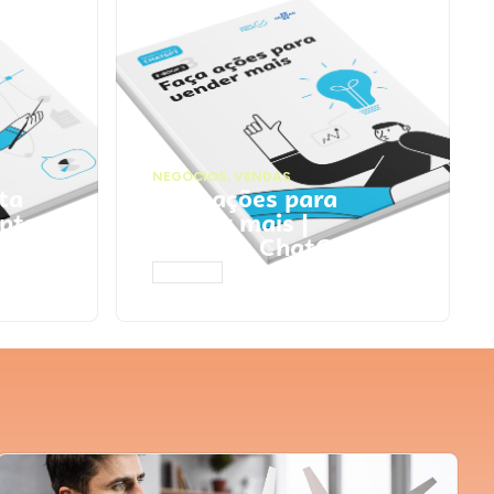
NEGÓCIOS
,
VENDAS
ta
Faça ações para
pts
vender mais |
Prompts ChatGPT
ACESSAR