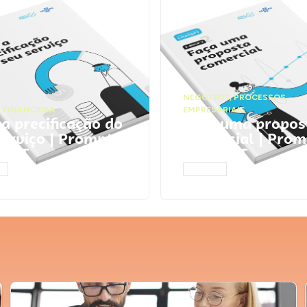
NEGÓCIOS
,
PROCESSOS
 FINANCEIRA
EMPRESARIAIS
 a precificação do
Faça uma propos
serviço | Prompts
comercial | Prom
tGPT
ChatGPT
AR
ACESSAR