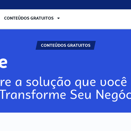
CONTEÚDOS GRATUITOS
CONTEÚDOS GRATUITOS
lore
re a solução que você 
 Transforme Seu Negóc