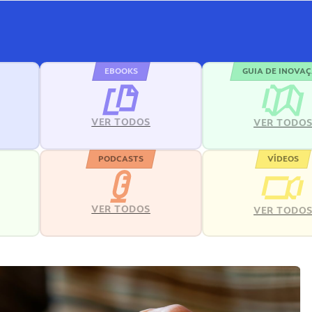
EBOOKS
GUIA DE INOVA
VER TODOS
VER TODO
PODCASTS
VÍDEOS
VER TODOS
VER TODO