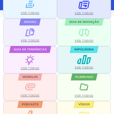
VER TODOS
VER TODOS
EBOOKS
GUIA DE INOVAÇÃO
VER TODOS
VER TODOS
GUIA DE TENDÊNCIAS
IMPULSIONA
VER TODOS
VER TODOS
MODELOS
PLANILHAS
VER TODOS
VER TODOS
PODCASTS
VÍDEOS