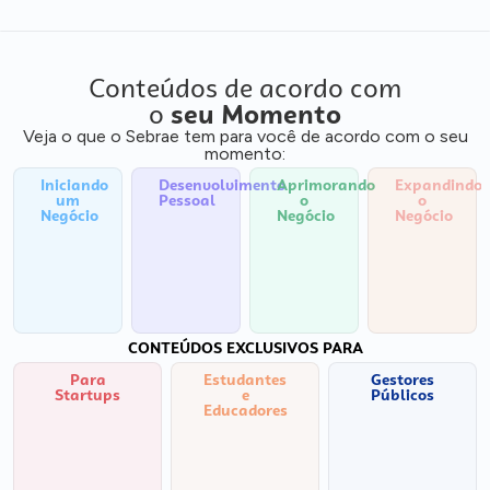
Conteúdos de acordo com
o
seu Momento
Veja o que o Sebrae tem para você de acordo com o seu
momento:
Iniciando
Desenvolvimento
Aprimorando
Expandindo
um
Pessoal
o
o
Negócio
Negócio
Negócio
CONTEÚDOS EXCLUSIVOS PARA
Para
Estudantes
Gestores
Startups
e
Públicos
Educadores