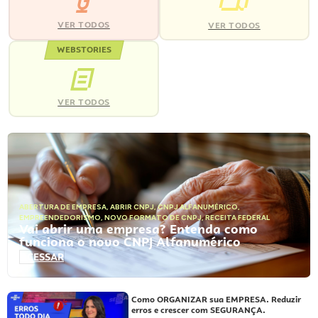
VER TODOS
VER TODOS
WEBSTORIES
VER TODOS
ABERTURA DE EMPRESA
,
ABRIR CNPJ
,
CNPJ ALFANUMÉRICO
,
EMPREENDEDORISMO
,
NOVO FORMATO DE CNPJ
,
RECEITA FEDERAL
Vai abrir uma empresa? Entenda como
funciona o novo CNPJ Alfanumérico
ACESSAR
Como ORGANIZAR sua EMPRESA. Reduzir
erros e crescer com SEGURANÇA.