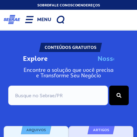
SOBRE
FALE CONOSCO
ENDEREÇOS
MENU
CONTEÚDOS GRATUITOS
Explore
N
o
s
s
o
s
I
n
f
o
Encontre a solução que você precisa
e Transforme Seu Negócio
ARQUIVOS
ARTIGOS