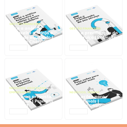
GESTÃO FINANCEIRA
Faça a análise
GESTÃO FINANCEIRA
financeira e atinja o
Faça a precificação do
ponto de equilíbrio |
seu serviço | Prompts
Prompts ChatGPT
ChatGPT
ACESSAR
ACESSAR
NEGÓCIOS
,
PROCESSOS
EMPRESARIAIS
NEGÓCIOS
,
VENDAS
Faça uma proposta
Faça ações para
comercial | Prompts
vender mais |
ChatGPT
Prompts ChatGPT
ACESSAR
ACESSAR