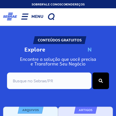
SOBRE
FALE CONOSCO
ENDEREÇOS
MENU
CONTEÚDOS GRATUITOS
Explore
N
o
s
s
o
s
A
Encontre a solução que você precisa
e Transforme Seu Negócio
ARQUIVOS
ARTIGOS