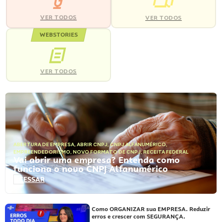
VER TODOS
VER TODOS
WEBSTORIES
VER TODOS
ABERTURA DE EMPRESA
,
ABRIR CNPJ
,
CNPJ ALFANUMÉRICO
,
EMPREENDEDORISMO
,
NOVO FORMATO DE CNPJ
,
RECEITA FEDERAL
Vai abrir uma empresa? Entenda como
funciona o novo CNPJ Alfanumérico
ACESSAR
Como ORGANIZAR sua EMPRESA. Reduzir
erros e crescer com SEGURANÇA.