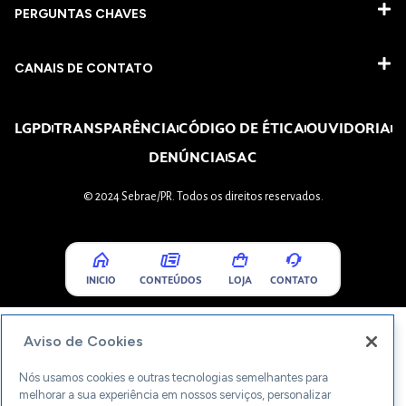
PERGUNTAS CHAVES​
CANAIS DE CONTATO
LGPD
TRANSPARÊNCIA
CÓDIGO DE ÉTICA
OUVIDORIA
DENÚNCIA
SAC
© 2024 Sebrae/PR. Todos os direitos reservados.
INICIO
CONTEÚDOS
LOJA
CONTATO
Aviso de Cookies
Nós usamos cookies e outras tecnologias semelhantes para
melhorar a sua experiência em nossos serviços, personalizar