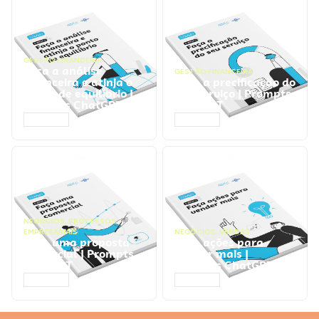
GESTÃO FINANCEIRA
Faça a análise
GESTÃO FINANCEIRA
financeira e atinja o
Faça a precificação do
ponto de equilíbrio |
seu serviço | Prompts
Prompts ChatGPT
ChatGPT
ACESSAR
ACESSAR
NEGÓCIOS
,
PROCESSOS
EMPRESARIAIS
NEGÓCIOS
,
VENDAS
Faça uma proposta
Faça ações para
comercial | Prompts
vender mais |
ChatGPT
Prompts ChatGPT
ACESSAR
ACESSAR