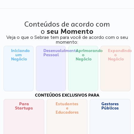
Conteúdos de acordo com
o
seu Momento
Veja o que o Sebrae tem para você de acordo com o seu
momento:
Iniciando
Desenvolvimento
Aprimorando
Expandindo
um
Pessoal
o
o
Negócio
Negócio
Negócio
CONTEÚDOS EXCLUSIVOS PARA
Para
Estudantes
Gestores
Startups
e
Públicos
Educadores