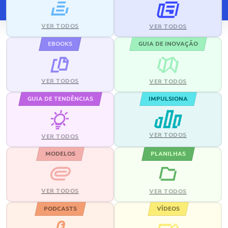
VER TODOS
VER TODOS
EBOOKS
GUIA DE INOVAÇÃO
VER TODOS
VER TODOS
GUIA DE TENDÊNCIAS
IMPULSIONA
VER TODOS
VER TODOS
MODELOS
PLANILHAS
VER TODOS
VER TODOS
PODCASTS
VÍDEOS