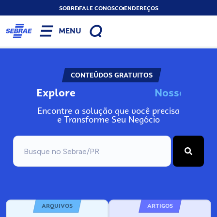
SOBRE
FALE CONOSCO
ENDEREÇOS
MENU
CONTEÚDOS GRATUITOS
Explore
N
o
s
s
o
s
A
Encontre a solução que você precisa
e Transforme Seu Negócio
ARQUIVOS
ARTIGOS