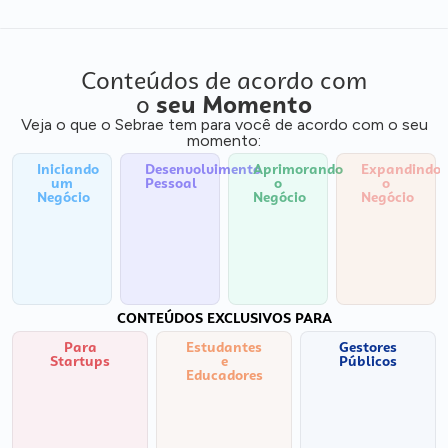
Conteúdos de acordo com
o
seu Momento
Veja o que o Sebrae tem para você de acordo com o seu
momento:
Iniciando
Desenvolvimento
Aprimorando
Expandindo
um
Pessoal
o
o
Negócio
Negócio
Negócio
CONTEÚDOS EXCLUSIVOS PARA
Para
Estudantes
Gestores
Startups
e
Públicos
Educadores