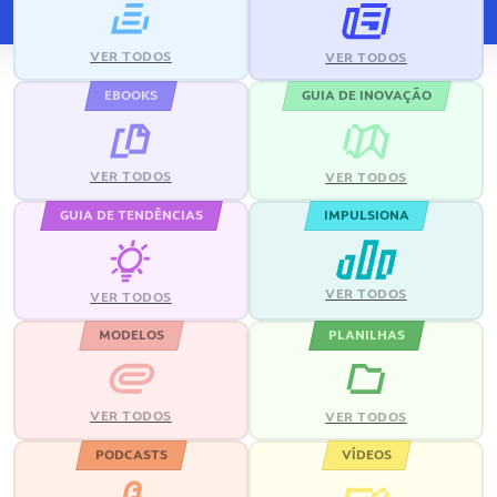
VER TODOS
VER TODOS
EBOOKS
GUIA DE INOVAÇÃO
VER TODOS
VER TODOS
GUIA DE TENDÊNCIAS
IMPULSIONA
VER TODOS
VER TODOS
MODELOS
PLANILHAS
VER TODOS
VER TODOS
PODCASTS
VÍDEOS