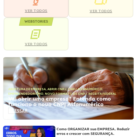
VER TODOS
VER TODOS
WEBSTORIES
VER TODOS
ABERTURA DE EMPRESA
,
ABRIR CNPJ
,
CNPJ ALFANUMÉRICO
,
EMPREENDEDORISMO
,
NOVO FORMATO DE CNPJ
,
RECEITA FEDERAL
Vai abrir uma empresa? Entenda como
funciona o novo CNPJ Alfanumérico
ACESSAR
Como ORGANIZAR sua EMPRESA. Reduzir
erros e crescer com SEGURANÇA.