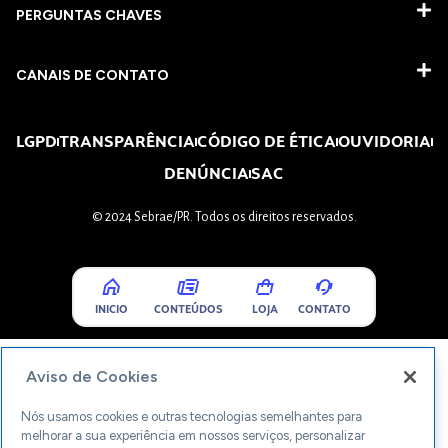
PERGUNTAS CHAVES​
CANAIS DE CONTATO
LGPD
TRANSPARÊNCIA
CÓDIGO DE ÉTICA
OUVIDORIA
DENÚNCIA
SAC
© 2024 Sebrae/PR. Todos os direitos reservados.
INICIO
CONTEÚDOS
LOJA
CONTATO
Aviso de Cookies
Nós usamos cookies e outras tecnologias semelhantes para
melhorar a sua experiência em nossos serviços, personalizar