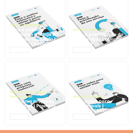
GESTÃO FINANCEIRA
Faça a análise
GESTÃO FINANCEIRA
financeira e atinja o
Faça a precificação do
ponto de equilíbrio |
seu serviço | Prompts
Prompts ChatGPT
ChatGPT
ACESSAR
ACESSAR
NEGÓCIOS
,
PROCESSOS
EMPRESARIAIS
NEGÓCIOS
,
VENDAS
Faça uma proposta
Faça ações para
comercial | Prompts
vender mais |
ChatGPT
Prompts ChatGPT
ACESSAR
ACESSAR