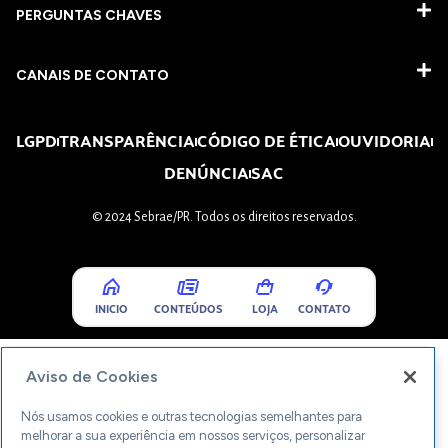
PERGUNTAS CHAVES​
CANAIS DE CONTATO
LGPD
TRANSPARÊNCIA
CÓDIGO DE ÉTICA
OUVIDORIA
DENÚNCIA
SAC
© 2024 Sebrae/PR. Todos os direitos reservados.
INICIO
CONTEÚDOS
LOJA
CONTATO
Aviso de Cookies
Nós usamos cookies e outras tecnologias semelhantes para
melhorar a sua experiência em nossos serviços, personalizar