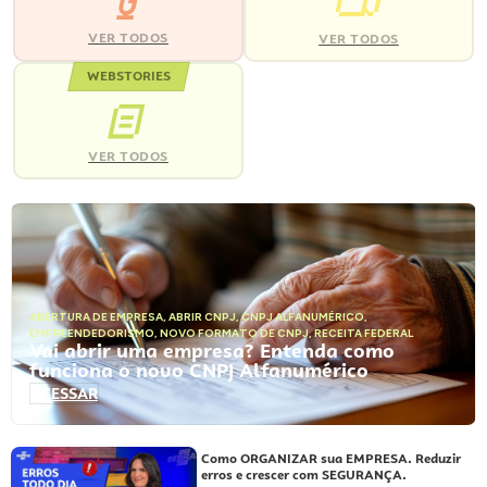
VER TODOS
VER TODOS
WEBSTORIES
VER TODOS
ABERTURA DE EMPRESA
,
ABRIR CNPJ
,
CNPJ ALFANUMÉRICO
,
EMPREENDEDORISMO
,
NOVO FORMATO DE CNPJ
,
RECEITA FEDERAL
Vai abrir uma empresa? Entenda como
funciona o novo CNPJ Alfanumérico
ACESSAR
Como ORGANIZAR sua EMPRESA. Reduzir
erros e crescer com SEGURANÇA.