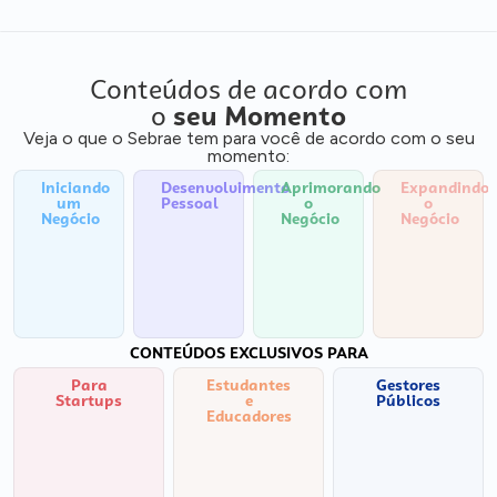
Conteúdos de acordo com
o
seu Momento
Veja o que o Sebrae tem para você de acordo com o seu
momento:
Iniciando
Desenvolvimento
Aprimorando
Expandindo
um
Pessoal
o
o
Negócio
Negócio
Negócio
CONTEÚDOS EXCLUSIVOS PARA
Para
Estudantes
Gestores
Startups
e
Públicos
Educadores