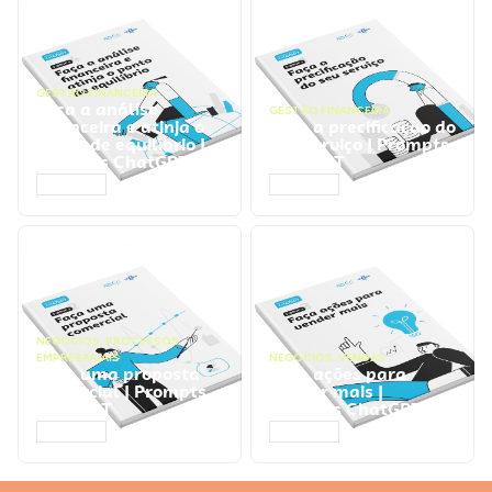
GESTÃO FINANCEIRA
Faça a análise
GESTÃO FINANCEIRA
financeira e atinja o
Faça a precificação do
ponto de equilíbrio |
seu serviço | Prompts
Prompts ChatGPT
ChatGPT
ACESSAR
ACESSAR
NEGÓCIOS
,
PROCESSOS
EMPRESARIAIS
NEGÓCIOS
,
VENDAS
Faça uma proposta
Faça ações para
comercial | Prompts
vender mais |
ChatGPT
Prompts ChatGPT
ACESSAR
ACESSAR