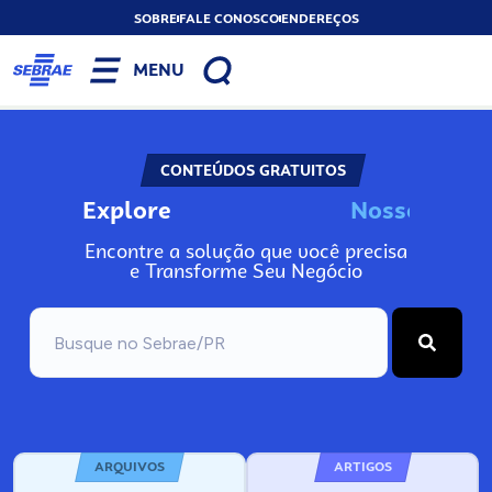
SOBRE
FALE CONOSCO
ENDEREÇOS
MENU
CONTEÚDOS GRATUITOS
Explore
N
o
s
s
o
s
I
n
f
Encontre a solução que você precisa
e Transforme Seu Negócio
ARQUIVOS
ARTIGOS