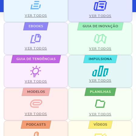
VER TODOS
VER TODOS
EBOOKS
GUIA DE INOVAÇÃO
VER TODOS
VER TODOS
GUIA DE TENDÊNCIAS
IMPULSIONA
VER TODOS
VER TODOS
MODELOS
PLANILHAS
VER TODOS
VER TODOS
PODCASTS
VÍDEOS