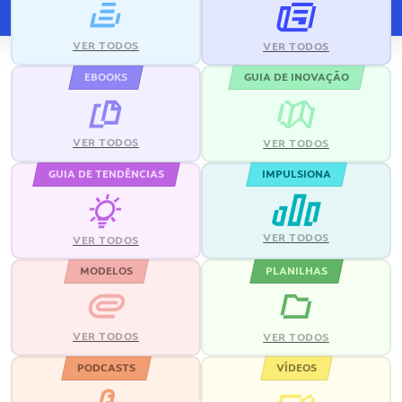
VER TODOS
VER TODOS
EBOOKS
GUIA DE INOVAÇÃO
VER TODOS
VER TODOS
GUIA DE TENDÊNCIAS
IMPULSIONA
VER TODOS
VER TODOS
MODELOS
PLANILHAS
VER TODOS
VER TODOS
PODCASTS
VÍDEOS