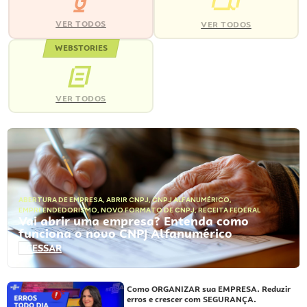
VER TODOS
VER TODOS
WEBSTORIES
VER TODOS
ABERTURA DE EMPRESA
,
ABRIR CNPJ
,
CNPJ ALFANUMÉRICO
,
EMPREENDEDORISMO
,
NOVO FORMATO DE CNPJ
,
RECEITA FEDERAL
Vai abrir uma empresa? Entenda como
funciona o novo CNPJ Alfanumérico
ACESSAR
Como ORGANIZAR sua EMPRESA. Reduzir
erros e crescer com SEGURANÇA.