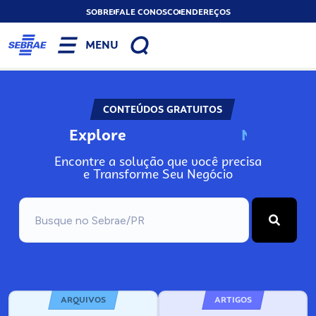
SOBRE
FALE CONOSCO
ENDEREÇOS
MENU
CONTEÚDOS GRATUITOS
Explore
N
o
s
s
o
s
A
Encontre a solução que você precisa
e Transforme Seu Negócio
ARQUIVOS
ARTIGOS