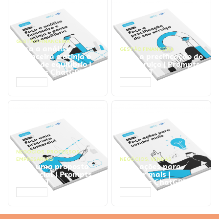
GESTÃO FINANCEIRA
Faça a análise
GESTÃO FINANCEIRA
financeira e atinja o
Faça a precificação do
ponto de equilíbrio |
seu serviço | Prompts
Prompts ChatGPT
ChatGPT
ACESSAR
ACESSAR
NEGÓCIOS
,
PROCESSOS
EMPRESARIAIS
NEGÓCIOS
,
VENDAS
Faça uma proposta
Faça ações para
comercial | Prompts
vender mais |
ChatGPT
Prompts ChatGPT
ACESSAR
ACESSAR