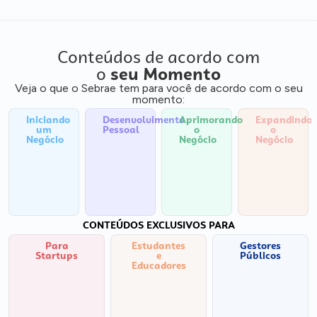
Conteúdos de acordo com
o
seu Momento
Veja o que o Sebrae tem para você de acordo com o seu
momento:
Iniciando
Desenvolvimento
Aprimorando
Expandindo
um
Pessoal
o
o
Negócio
Negócio
Negócio
CONTEÚDOS EXCLUSIVOS PARA
Para
Estudantes
Gestores
Startups
e
Públicos
Educadores