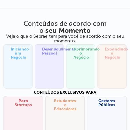
Conteúdos de acordo com
o
seu Momento
Veja o que o Sebrae tem para você de acordo com o seu
momento:
Iniciando
Desenvolvimento
Aprimorando
Expandindo
um
Pessoal
o
o
Negócio
Negócio
Negócio
CONTEÚDOS EXCLUSIVOS PARA
Para
Estudantes
Gestores
Startups
e
Públicos
Educadores