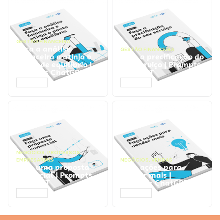
GESTÃO FINANCEIRA
Faça a análise
GESTÃO FINANCEIRA
financeira e atinja o
Faça a precificação do
ponto de equilíbrio |
seu serviço | Prompts
Prompts ChatGPT
ChatGPT
ACESSAR
ACESSAR
NEGÓCIOS
,
PROCESSOS
EMPRESARIAIS
NEGÓCIOS
,
VENDAS
Faça uma proposta
Faça ações para
comercial | Prompts
vender mais |
ChatGPT
Prompts ChatGPT
ACESSAR
ACESSAR