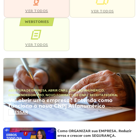
VER TODOS
VER TODOS
WEBSTORIES
VER TODOS
ABERTURA DE EMPRESA
,
ABRIR CNPJ
,
CNPJ ALFANUMÉRICO
,
EMPREENDEDORISMO
,
NOVO FORMATO DE CNPJ
,
RECEITA FEDERAL
Vai abrir uma empresa? Entenda como
funciona o novo CNPJ Alfanumérico
ACESSAR
Como ORGANIZAR sua EMPRESA. Reduzir
erros e crescer com SEGURANÇA.