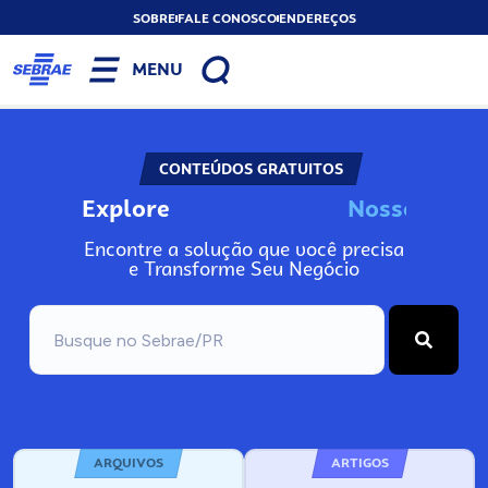
SOBRE
FALE CONOSCO
ENDEREÇOS
MENU
CONTEÚDOS GRATUITOS
Explore
N
o
s
s
o
s
I
n
f
Encontre a solução que você precisa
e Transforme Seu Negócio
ARQUIVOS
ARTIGOS