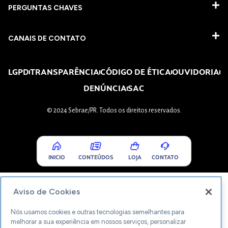
PERGUNTAS CHAVES​
CANAIS DE CONTATO
LGPD
TRANSPARÊNCIA
CÓDIGO DE ÉTICA
OUVIDORIA
DENÚNCIA
SAC
© 2024 Sebrae/PR. Todos os direitos reservados.
INICIO
CONTEÚDOS
LOJA
CONTATO
Aviso de Cookies
Nós usamos cookies e outras tecnologias semelhantes para
melhorar a sua experiência em nossos serviços, personalizar