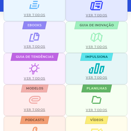
VER TODOS
VER TODOS
EBOOKS
GUIA DE INOVAÇÃO
VER TODOS
VER TODOS
GUIA DE TENDÊNCIAS
IMPULSIONA
VER TODOS
VER TODOS
MODELOS
PLANILHAS
VER TODOS
VER TODOS
PODCASTS
VÍDEOS