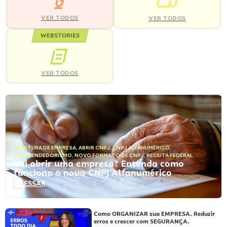
VER TODOS
VER TODOS
WEBSTORIES
VER TODOS
ABERTURA DE EMPRESA
,
ABRIR CNPJ
,
CNPJ ALFANUMÉRICO
,
EMPREENDEDORISMO
,
NOVO FORMATO DE CNPJ
,
RECEITA FEDERAL
Vai abrir uma empresa? Entenda como
funciona o novo CNPJ Alfanumérico
ACESSAR
Como ORGANIZAR sua EMPRESA. Reduzir
erros e crescer com SEGURANÇA.