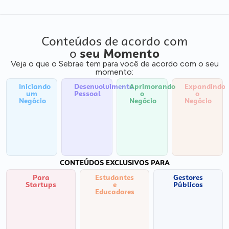
Conteúdos de acordo com
o
seu Momento
Veja o que o Sebrae tem para você de acordo com o seu
momento:
Iniciando
Desenvolvimento
Aprimorando
Expandindo
um
Pessoal
o
o
Negócio
Negócio
Negócio
CONTEÚDOS EXCLUSIVOS PARA
Para
Estudantes
Gestores
Startups
e
Públicos
Educadores