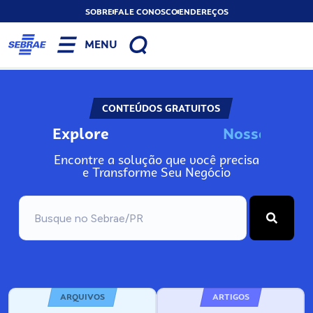
SOBRE
FALE CONOSCO
ENDEREÇOS
MENU
CONTEÚDOS GRATUITOS
Explore
N
o
s
s
o
s
I
n
f
Encontre a solução que você precisa
e Transforme Seu Negócio
ARQUIVOS
ARTIGOS