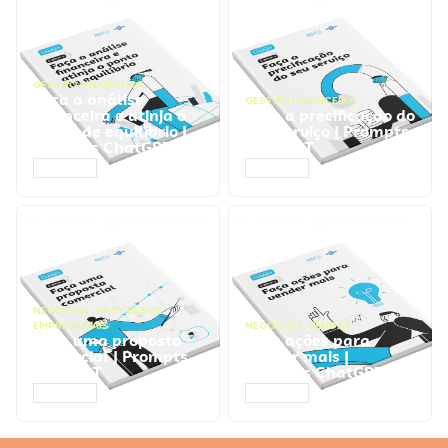
GESTÃO FINANCEIRA
Faça a análise
GESTÃO FINANCEIRA
financeira e atinja o
Faça a precificação do
ponto de equilíbrio |
seu serviço | Prompts
Prompts ChatGPT
ChatGPT
ACESSAR
ACESSAR
NEGÓCIOS
,
PROCESSOS
EMPRESARIAIS
NEGÓCIOS
,
VENDAS
Faça uma proposta
Faça ações para
comercial | Prompts
vender mais |
ChatGPT
Prompts ChatGPT
ACESSAR
ACESSAR