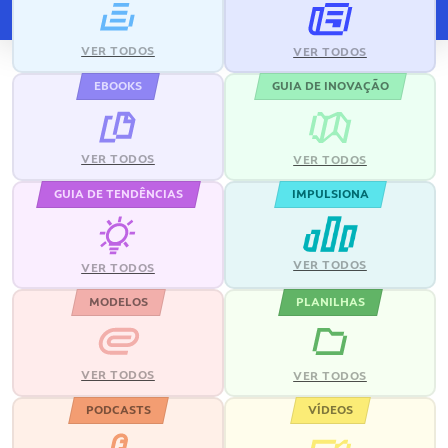
VER TODOS
VER TODOS
EBOOKS
GUIA DE INOVAÇÃO
VER TODOS
VER TODOS
GUIA DE TENDÊNCIAS
IMPULSIONA
VER TODOS
VER TODOS
MODELOS
PLANILHAS
VER TODOS
VER TODOS
PODCASTS
VÍDEOS