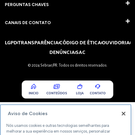
PERGUNTAS CHAVES​
CANAIS DE CONTATO
LGPD
TRANSPARÊNCIA
CÓDIGO DE ÉTICA
OUVIDORIA
DENÚNCIA
SAC
© 2024 Sebrae/PR. Todos os direitos reservados.
INICIO
CONTEÚDOS
LOJA
CONTATO
Aviso de Cookies
Nós usamos cookies e outras tecnologias semelhantes para
melhorar a sua experiência em nossos serviços, personalizar