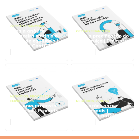
GESTÃO FINANCEIRA
Faça a análise
GESTÃO FINANCEIRA
financeira e atinja o
Faça a precificação do
ponto de equilíbrio |
seu serviço | Prompts
Prompts ChatGPT
ChatGPT
ACESSAR
ACESSAR
NEGÓCIOS
,
PROCESSOS
EMPRESARIAIS
NEGÓCIOS
,
VENDAS
Faça uma proposta
Faça ações para
comercial | Prompts
vender mais |
ChatGPT
Prompts ChatGPT
ACESSAR
ACESSAR