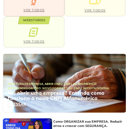
VER TODOS
VER TODOS
WEBSTORIES
VER TODOS
ABERTURA DE EMPRESA
,
ABRIR CNPJ
,
CNPJ ALFANUMÉRICO
,
EMPREENDEDORISMO
,
NOVO FORMATO DE CNPJ
,
RECEITA FEDERAL
Vai abrir uma empresa? Entenda como
funciona o novo CNPJ Alfanumérico
ACESSAR
Como ORGANIZAR sua EMPRESA. Reduzir
erros e crescer com SEGURANÇA.