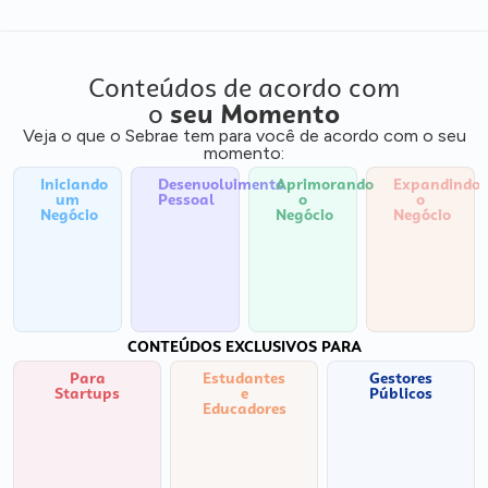
Conteúdos de acordo com
o
seu Momento
Veja o que o Sebrae tem para você de acordo com o seu
momento:
Iniciando
Desenvolvimento
Aprimorando
Expandindo
um
Pessoal
o
o
Negócio
Negócio
Negócio
CONTEÚDOS EXCLUSIVOS PARA
Para
Estudantes
Gestores
Startups
e
Públicos
Educadores