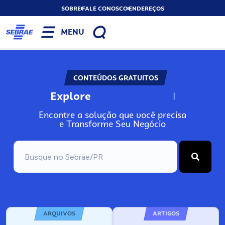
SOBRE
FALE CONOSCO
ENDEREÇOS
MENU
CONTEÚDOS GRATUITOS
Explore
N
o
s
s
o
s
A
Encontre a solução que você precisa
e Transforme Seu Negócio
ARQUIVOS
ARTIGOS