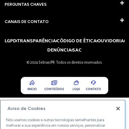
PERGUNTAS CHAVES​
CANAIS DE CONTATO
LGPD
TRANSPARÊNCIA
CÓDIGO DE ÉTICA
OUVIDORIA
DENÚNCIA
SAC
© 2024 Sebrae/PR. Todos os direitos reservados.
INICIO
CONTEÚDOS
LOJA
CONTATO
Aviso de Cookies
Nós usamos cookies e outras tecnologias semelhantes para
melhorar a sua experiência em nossos serviços, personalizar