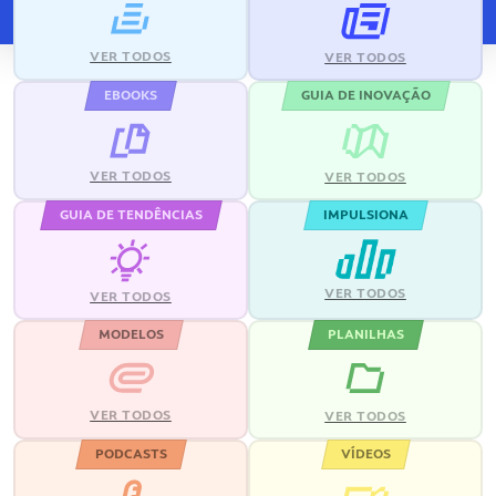
VER TODOS
VER TODOS
EBOOKS
GUIA DE INOVAÇÃO
VER TODOS
VER TODOS
GUIA DE TENDÊNCIAS
IMPULSIONA
VER TODOS
VER TODOS
MODELOS
PLANILHAS
VER TODOS
VER TODOS
PODCASTS
VÍDEOS