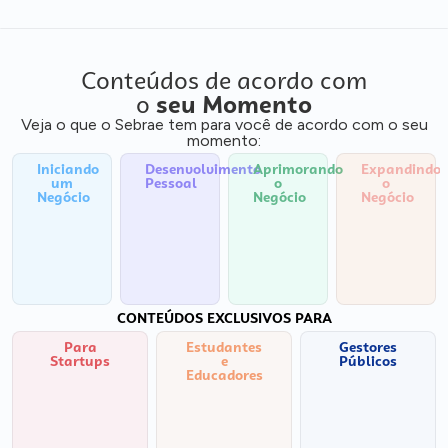
Conteúdos de acordo com
o
seu Momento
Veja o que o Sebrae tem para você de acordo com o seu
momento:
Iniciando
Desenvolvimento
Aprimorando
Expandindo
um
Pessoal
o
o
Negócio
Negócio
Negócio
CONTEÚDOS EXCLUSIVOS PARA
Para
Estudantes
Gestores
Startups
e
Públicos
Educadores