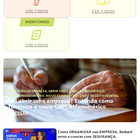
VER TODOS
VER TODOS
WEBSTORIES
VER TODOS
ABERTURA DE EMPRESA
,
ABRIR CNPJ
,
CNPJ ALFANUMÉRICO
,
EMPREENDEDORISMO
,
NOVO FORMATO DE CNPJ
,
RECEITA FEDERAL
Vai abrir uma empresa? Entenda como
funciona o novo CNPJ Alfanumérico
ACESSAR
Como ORGANIZAR sua EMPRESA. Reduzir
erros e crescer com SEGURANÇA.