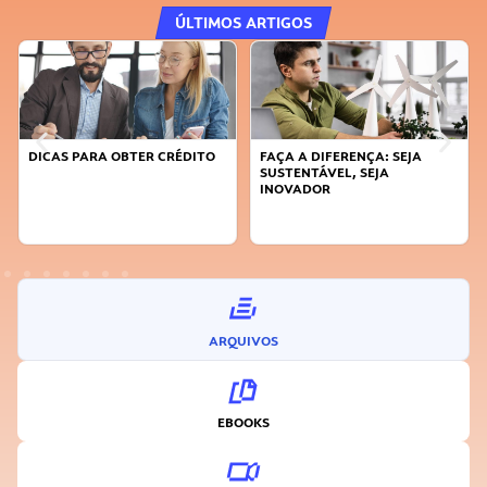
ÚLTIMOS ARTIGOS
TER CRÉDITO
FAÇA A DIFERENÇA: SEJA
APRENDA A GERENC
SUSTENTÁVEL, SEJA
TEMPO
INOVADOR
ARQUIVOS
EBOOKS