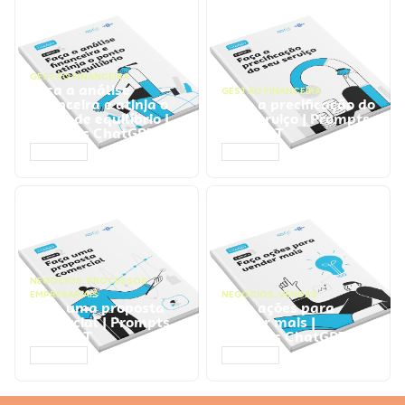
GESTÃO FINANCEIRA
Faça a análise
GESTÃO FINANCEIRA
financeira e atinja o
Faça a precificação do
ponto de equilíbrio |
seu serviço | Prompts
Prompts ChatGPT
ChatGPT
ACESSAR
ACESSAR
NEGÓCIOS
,
PROCESSOS
EMPRESARIAIS
NEGÓCIOS
,
VENDAS
Faça uma proposta
Faça ações para
comercial | Prompts
vender mais |
ChatGPT
Prompts ChatGPT
ACESSAR
ACESSAR