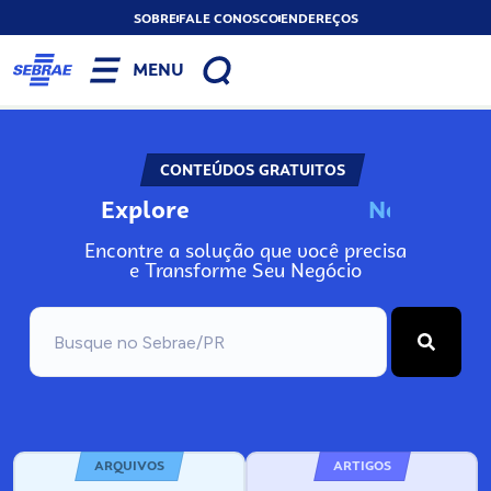
SOBRE
FALE CONOSCO
ENDEREÇOS
MENU
CONTEÚDOS GRATUITOS
Explore
N
o
s
s
o
s
P
o
Encontre a solução que você precisa
e Transforme Seu Negócio
ARQUIVOS
ARTIGOS