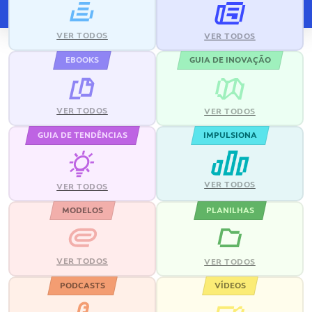
VER TODOS
VER TODOS
EBOOKS
GUIA DE INOVAÇÃO
VER TODOS
VER TODOS
GUIA DE TENDÊNCIAS
IMPULSIONA
VER TODOS
VER TODOS
MODELOS
PLANILHAS
VER TODOS
VER TODOS
PODCASTS
VÍDEOS