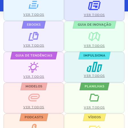
VER TODOS
VER TODOS
EBOOKS
GUIA DE INOVAÇÃO
VER TODOS
VER TODOS
GUIA DE TENDÊNCIAS
IMPULSIONA
VER TODOS
VER TODOS
MODELOS
PLANILHAS
VER TODOS
VER TODOS
PODCASTS
VÍDEOS