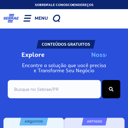
SOBRE
FALE CONOSCO
ENDEREÇOS
MENU
CONTEÚDOS GRATUITOS
Explore
N
o
s
s
o
s
A
Encontre a solução que você precisa
e Transforme Seu Negócio
ARQUIVOS
ARTIGOS