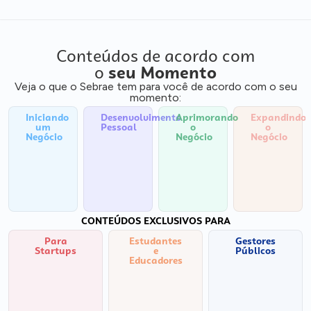
Conteúdos de acordo com
o
seu Momento
Veja o que o Sebrae tem para você de acordo com o seu
momento:
Iniciando
Desenvolvimento
Aprimorando
Expandindo
um
Pessoal
o
o
Negócio
Negócio
Negócio
CONTEÚDOS EXCLUSIVOS PARA
Para
Estudantes
Gestores
Startups
e
Públicos
Educadores