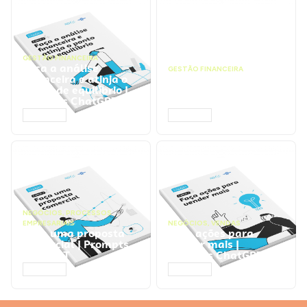
GESTÃO FINANCEIRA
Faça a análise
GESTÃO FINANCEIRA
financeira e atinja o
Faça a precificação do
ponto de equilíbrio |
seu serviço | Prompts
Prompts ChatGPT
ChatGPT
ACESSAR
ACESSAR
NEGÓCIOS
,
PROCESSOS
EMPRESARIAIS
NEGÓCIOS
,
VENDAS
Faça uma proposta
Faça ações para
comercial | Prompts
vender mais |
ChatGPT
Prompts ChatGPT
ACESSAR
ACESSAR