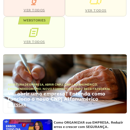
VER TODOS
VER TODOS
WEBSTORIES
VER TODOS
ABERTURA DE EMPRESA
,
ABRIR CNPJ
,
CNPJ ALFANUMÉRICO
,
EMPREENDEDORISMO
,
NOVO FORMATO DE CNPJ
,
RECEITA FEDERAL
Vai abrir uma empresa? Entenda como
funciona o novo CNPJ Alfanumérico
ACESSAR
Como ORGANIZAR sua EMPRESA. Reduzir
erros e crescer com SEGURANÇA.