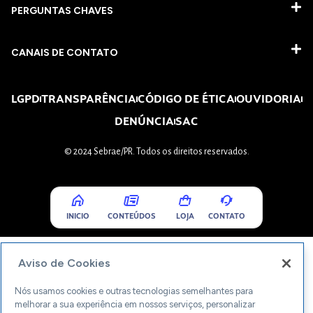
PERGUNTAS CHAVES​
CANAIS DE CONTATO
LGPD
TRANSPARÊNCIA
CÓDIGO DE ÉTICA
OUVIDORIA
DENÚNCIA
SAC
© 2024 Sebrae/PR. Todos os direitos reservados.
INICIO
CONTEÚDOS
LOJA
CONTATO
Aviso de Cookies
Nós usamos cookies e outras tecnologias semelhantes para
melhorar a sua experiência em nossos serviços, personalizar