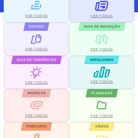
VER TODOS
VER TODOS
EBOOKS
GUIA DE INOVAÇÃO
VER TODOS
VER TODOS
GUIA DE TENDÊNCIAS
IMPULSIONA
VER TODOS
VER TODOS
MODELOS
PLANILHAS
VER TODOS
VER TODOS
PODCASTS
VÍDEOS