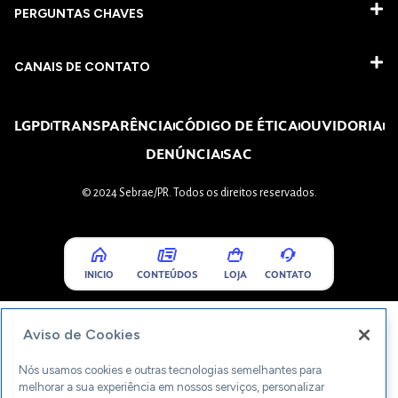
PERGUNTAS CHAVES​
CANAIS DE CONTATO
LGPD
TRANSPARÊNCIA
CÓDIGO DE ÉTICA
OUVIDORIA
DENÚNCIA
SAC
© 2024 Sebrae/PR. Todos os direitos reservados.
INICIO
CONTEÚDOS
LOJA
CONTATO
Aviso de Cookies
Nós usamos cookies e outras tecnologias semelhantes para
melhorar a sua experiência em nossos serviços, personalizar