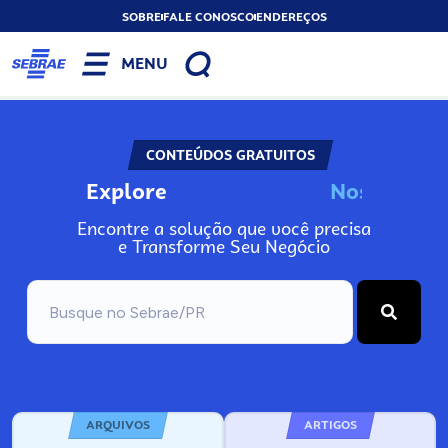
SOBRE
FALE CONOSCO
ENDEREÇOS
MENU
CONTEÚDOS GRATUITOS
Explore
N
o
s
s
o
s
A
Encontre a solução que você precisa
e Transforme Seu Negócio
ARQUIVOS
ARTIGOS