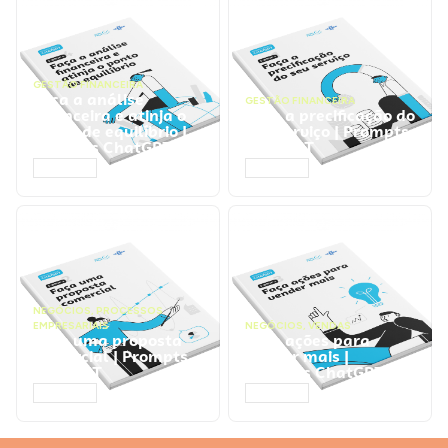
GESTÃO FINANCEIRA
Faça a análise
GESTÃO FINANCEIRA
financeira e atinja o
Faça a precificação do
ponto de equilíbrio |
seu serviço | Prompts
Prompts ChatGPT
ChatGPT
ACESSAR
ACESSAR
NEGÓCIOS
,
PROCESSOS
EMPRESARIAIS
NEGÓCIOS
,
VENDAS
Faça uma proposta
Faça ações para
comercial | Prompts
vender mais |
ChatGPT
Prompts ChatGPT
ACESSAR
ACESSAR