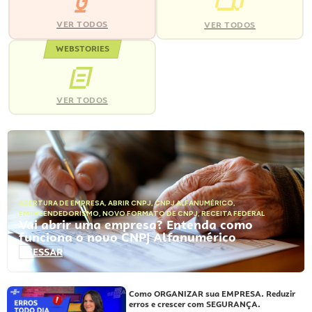
VER TODOS
VER TODOS
WEBSTORIES
VER TODOS
ABERTURA DE EMPRESA
,
ABRIR CNPJ
,
CNPJ ALFANUMÉRICO
,
EMPREENDEDORISMO
,
NOVO FORMATO DE CNPJ
,
RECEITA FEDERAL
Vai abrir uma empresa? Entenda como
funciona o novo CNPJ Alfanumérico
ACESSAR
Como ORGANIZAR sua EMPRESA. Reduzir
erros e crescer com SEGURANÇA.