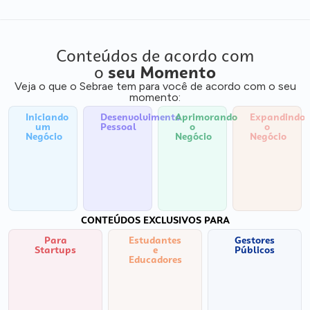
Conteúdos de acordo com
o
seu Momento
Veja o que o Sebrae tem para você de acordo com o seu
momento:
Iniciando
Desenvolvimento
Aprimorando
Expandindo
um
Pessoal
o
o
Negócio
Negócio
Negócio
CONTEÚDOS EXCLUSIVOS PARA
Para
Estudantes
Gestores
Startups
e
Públicos
Educadores