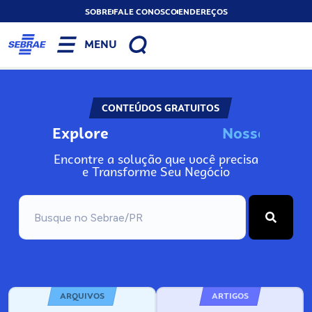
SOBRE
FALE CONOSCO
ENDEREÇOS
MENU
CONTEÚDOS GRATUITOS
Explore
N
o
s
s
o
s
I
n
f
o
Encontre a solução que você precisa
e Transforme Seu Negócio
ARQUIVOS
ARTIGOS