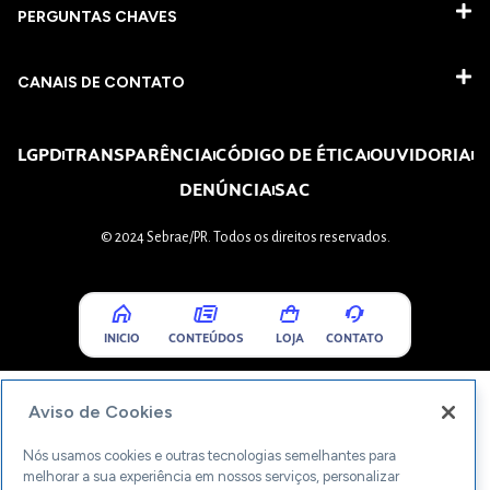
PERGUNTAS CHAVES​
CANAIS DE CONTATO
LGPD
TRANSPARÊNCIA
CÓDIGO DE ÉTICA
OUVIDORIA
DENÚNCIA
SAC
© 2024 Sebrae/PR. Todos os direitos reservados.
INICIO
CONTEÚDOS
LOJA
CONTATO
Aviso de Cookies
Nós usamos cookies e outras tecnologias semelhantes para
melhorar a sua experiência em nossos serviços, personalizar