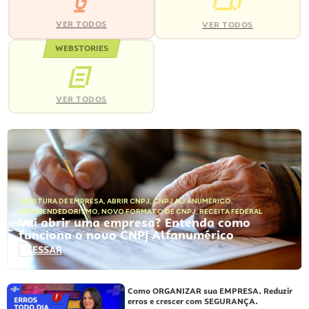
VER TODOS
VER TODOS
WEBSTORIES
VER TODOS
ABERTURA DE EMPRESA
,
ABRIR CNPJ
,
CNPJ ALFANUMÉRICO
,
EMPREENDEDORISMO
,
NOVO FORMATO DE CNPJ
,
RECEITA FEDERAL
Vai abrir uma empresa? Entenda como
funciona o novo CNPJ Alfanumérico
ACESSAR
Como ORGANIZAR sua EMPRESA. Reduzir
erros e crescer com SEGURANÇA.