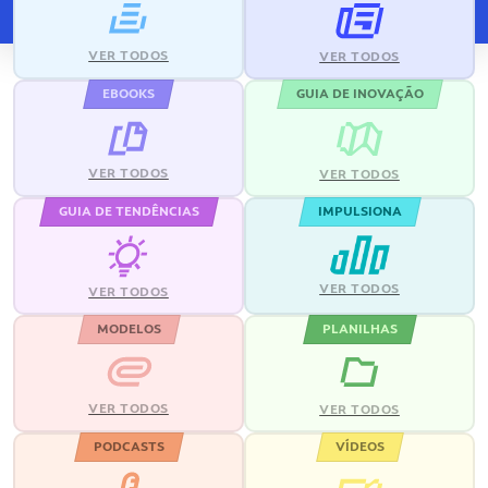
VER TODOS
VER TODOS
EBOOKS
GUIA DE INOVAÇÃO
VER TODOS
VER TODOS
GUIA DE TENDÊNCIAS
IMPULSIONA
VER TODOS
VER TODOS
MODELOS
PLANILHAS
VER TODOS
VER TODOS
PODCASTS
VÍDEOS