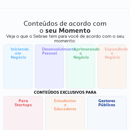
Conteúdos de acordo com
o
seu Momento
Veja o que o Sebrae tem para você de acordo com o seu
momento:
Iniciando
Desenvolvimento
Aprimorando
Expandindo
um
Pessoal
o
o
Negócio
Negócio
Negócio
CONTEÚDOS EXCLUSIVOS PARA
Para
Estudantes
Gestores
Startups
e
Públicos
Educadores