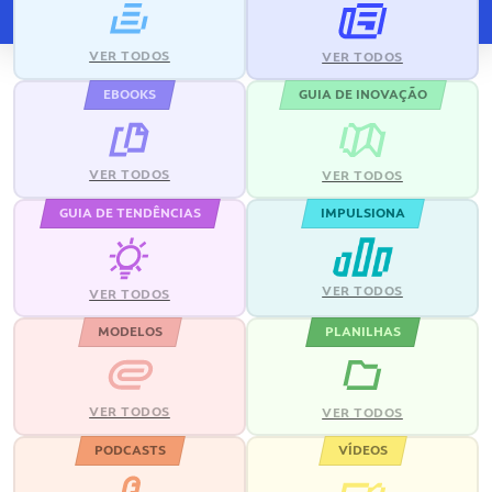
VER TODOS
VER TODOS
EBOOKS
GUIA DE INOVAÇÃO
VER TODOS
VER TODOS
GUIA DE TENDÊNCIAS
IMPULSIONA
VER TODOS
VER TODOS
MODELOS
PLANILHAS
VER TODOS
VER TODOS
PODCASTS
VÍDEOS