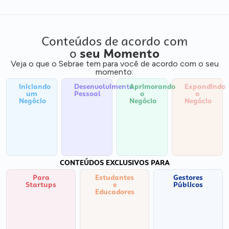
Conteúdos de acordo com
o
seu Momento
Veja o que o Sebrae tem para você de acordo com o seu
momento:
Iniciando
Desenvolvimento
Aprimorando
Expandindo
um
Pessoal
o
o
Negócio
Negócio
Negócio
CONTEÚDOS EXCLUSIVOS PARA
Para
Estudantes
Gestores
Startups
e
Públicos
Educadores