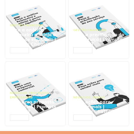
GESTÃO FINANCEIRA
Faça a análise
GESTÃO FINANCEIRA
financeira e atinja o
Faça a precificação do
ponto de equilíbrio |
seu serviço | Prompts
Prompts ChatGPT
ChatGPT
ACESSAR
ACESSAR
NEGÓCIOS
,
PROCESSOS
EMPRESARIAIS
NEGÓCIOS
,
VENDAS
Faça uma proposta
Faça ações para
comercial | Prompts
vender mais |
ChatGPT
Prompts ChatGPT
ACESSAR
ACESSAR