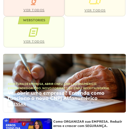
VER TODOS
VER TODOS
WEBSTORIES
VER TODOS
ABERTURA DE EMPRESA
,
ABRIR CNPJ
,
CNPJ ALFANUMÉRICO
,
EMPREENDEDORISMO
,
NOVO FORMATO DE CNPJ
,
RECEITA FEDERAL
Vai abrir uma empresa? Entenda como
funciona o novo CNPJ Alfanumérico
ACESSAR
Como ORGANIZAR sua EMPRESA. Reduzir
erros e crescer com SEGURANÇA.