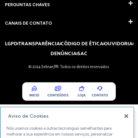
PERGUNTAS CHAVES​
CANAIS DE CONTATO
LGPD
TRANSPARÊNCIA
CÓDIGO DE ÉTICA
OUVIDORIA
DENÚNCIA
SAC
© 2024 Sebrae/PR. Todos os direitos reservados.
INICIO
CONTEÚDOS
LOJA
CONTATO
Aviso de Cookies
Nós usamos cookies e outras tecnologias semelhantes para
melhorar a sua experiência em nossos serviços, personalizar