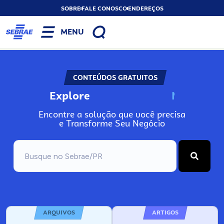
SOBRE
FALE CONOSCO
ENDEREÇOS
MENU
CONTEÚDOS GRATUITOS
Explore
N
o
s
s
o
s
A
Encontre a solução que você precisa
e Transforme Seu Negócio
ARQUIVOS
ARTIGOS