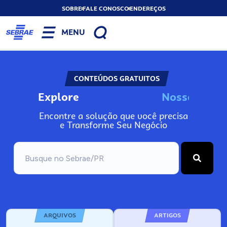
SOBRE
FALE CONOSCO
ENDEREÇOS
MENU
CONTEÚDOS GRATUITOS
Explore
N
o
s
s
o
s
I
n
f
o
Encontre a solução que você precisa
e Transforme Seu Negócio
ARQUIVOS
ARTIGOS