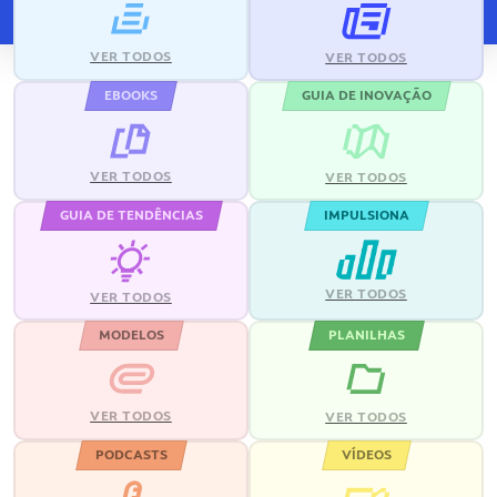
VER TODOS
VER TODOS
EBOOKS
GUIA DE INOVAÇÃO
VER TODOS
VER TODOS
GUIA DE TENDÊNCIAS
IMPULSIONA
VER TODOS
VER TODOS
MODELOS
PLANILHAS
VER TODOS
VER TODOS
PODCASTS
VÍDEOS