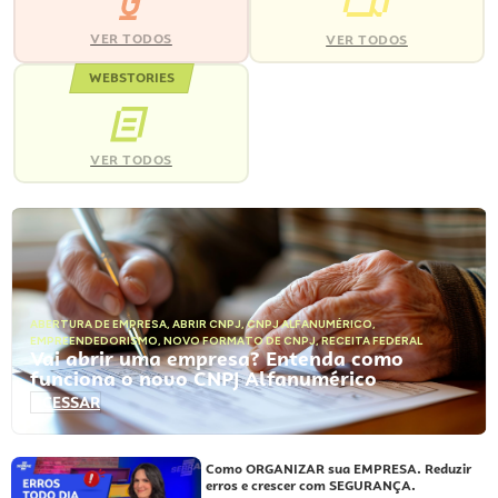
VER TODOS
VER TODOS
WEBSTORIES
VER TODOS
ABERTURA DE EMPRESA
,
ABRIR CNPJ
,
CNPJ ALFANUMÉRICO
,
EMPREENDEDORISMO
,
NOVO FORMATO DE CNPJ
,
RECEITA FEDERAL
Vai abrir uma empresa? Entenda como
funciona o novo CNPJ Alfanumérico
ACESSAR
Como ORGANIZAR sua EMPRESA. Reduzir
erros e crescer com SEGURANÇA.