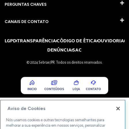
PERGUNTAS CHAVES​
CANAIS DE CONTATO
LGPD
TRANSPARÊNCIA
CÓDIGO DE ÉTICA
OUVIDORIA
DENÚNCIA
SAC
© 2024 Sebrae/PR. Todos os direitos reservados.
INICIO
CONTEÚDOS
LOJA
CONTATO
Aviso de Cookies
Nós usamos cookies e outras tecnologias semelhantes para
melhorar a sua experiência em nossos serviços, personalizar