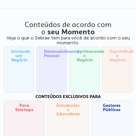
Conteúdos de acordo com
o
seu Momento
Veja o que o Sebrae tem para você de acordo com o seu
momento:
Iniciando
Desenvolvimento
Aprimorando
Expandindo
um
Pessoal
o
o
Negócio
Negócio
Negócio
CONTEÚDOS EXCLUSIVOS PARA
Para
Estudantes
Gestores
Startups
e
Públicos
Educadores