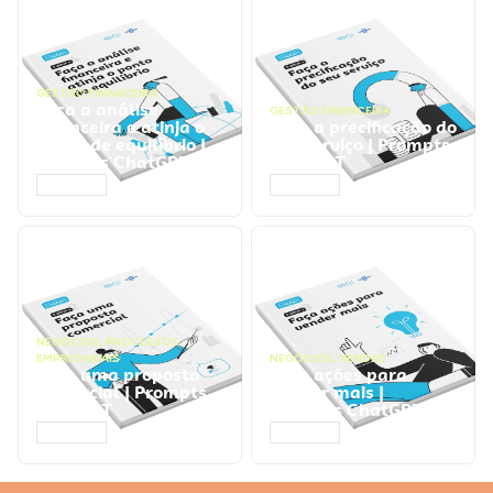
GESTÃO FINANCEIRA
Faça a análise
GESTÃO FINANCEIRA
financeira e atinja o
Faça a precificação do
ponto de equilíbrio |
seu serviço | Prompts
Prompts ChatGPT
ChatGPT
ACESSAR
ACESSAR
NEGÓCIOS
,
PROCESSOS
EMPRESARIAIS
NEGÓCIOS
,
VENDAS
Faça uma proposta
Faça ações para
comercial | Prompts
vender mais |
ChatGPT
Prompts ChatGPT
ACESSAR
ACESSAR