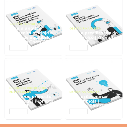
GESTÃO FINANCEIRA
Faça a análise
GESTÃO FINANCEIRA
financeira e atinja o
Faça a precificação do
ponto de equilíbrio |
seu serviço | Prompts
Prompts ChatGPT
ChatGPT
ACESSAR
ACESSAR
NEGÓCIOS
,
PROCESSOS
EMPRESARIAIS
NEGÓCIOS
,
VENDAS
Faça uma proposta
Faça ações para
comercial | Prompts
vender mais |
ChatGPT
Prompts ChatGPT
ACESSAR
ACESSAR