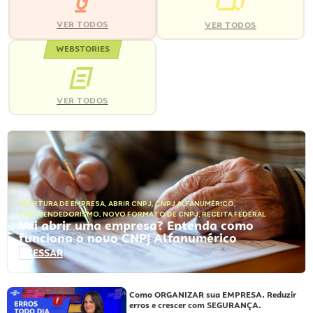
VER TODOS
VER TODOS
WEBSTORIES
VER TODOS
ABERTURA DE EMPRESA
,
ABRIR CNPJ
,
CNPJ ALFANUMÉRICO
,
EMPREENDEDORISMO
,
NOVO FORMATO DE CNPJ
,
RECEITA FEDERAL
Vai abrir uma empresa? Entenda como
funciona o novo CNPJ Alfanumérico
ACESSAR
Como ORGANIZAR sua EMPRESA. Reduzir
erros e crescer com SEGURANÇA.