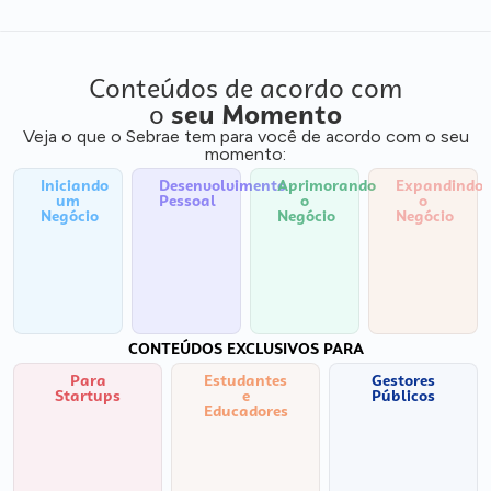
Conteúdos de acordo com
o
seu Momento
Veja o que o Sebrae tem para você de acordo com o seu
momento:
Iniciando
Desenvolvimento
Aprimorando
Expandindo
um
Pessoal
o
o
Negócio
Negócio
Negócio
CONTEÚDOS EXCLUSIVOS PARA
Para
Estudantes
Gestores
Startups
e
Públicos
Educadores