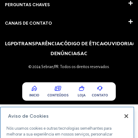
PERGUNTAS CHAVES​
CANAIS DE CONTATO
LGPD
TRANSPARÊNCIA
CÓDIGO DE ÉTICA
OUVIDORIA
DENÚNCIA
SAC
© 2024 Sebrae/PR. Todos os direitos reservados.
INICIO
CONTEÚDOS
LOJA
CONTATO
Aviso de Cookies
Nós usamos cookies e outras tecnologias semelhantes para
melhorar a sua experiência em nossos serviços, personalizar