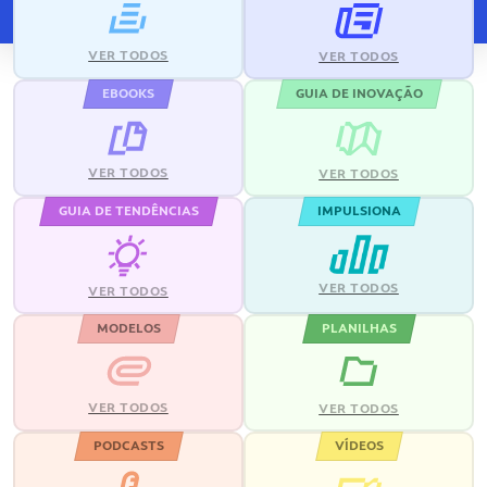
VER TODOS
VER TODOS
EBOOKS
GUIA DE INOVAÇÃO
VER TODOS
VER TODOS
GUIA DE TENDÊNCIAS
IMPULSIONA
VER TODOS
VER TODOS
MODELOS
PLANILHAS
VER TODOS
VER TODOS
PODCASTS
VÍDEOS