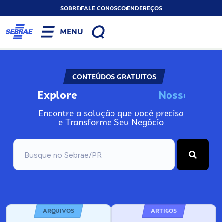
SOBRE
FALE CONOSCO
ENDEREÇOS
MENU
CONTEÚDOS GRATUITOS
Explore
N
o
s
s
o
s
I
n
f
Encontre a solução que você precisa
e Transforme Seu Negócio
ARQUIVOS
ARTIGOS