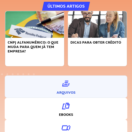
ÚLTIMOS ARTIGOS
NUMÉRICO: O QUE
DICAS PARA OBTER CRÉDITO
FAÇA A DIFERE
 QUEM JÁ TEM
SUSTENTÁVEL,
INOVADOR
ARQUIVOS
EBOOKS