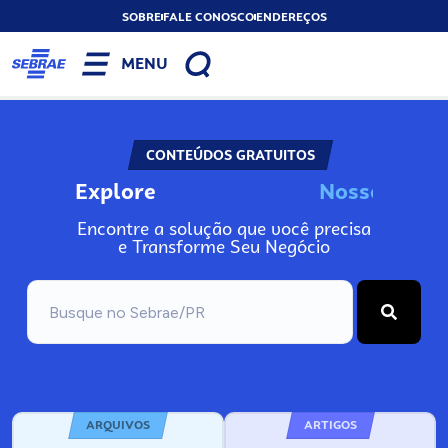
SOBRE
FALE CONOSCO
ENDEREÇOS
MENU
CONTEÚDOS GRATUITOS
Explore
N
o
s
s
o
s
I
n
f
o
Encontre a solução que você precisa
e Transforme Seu Negócio
ARQUIVOS
ARTIGOS