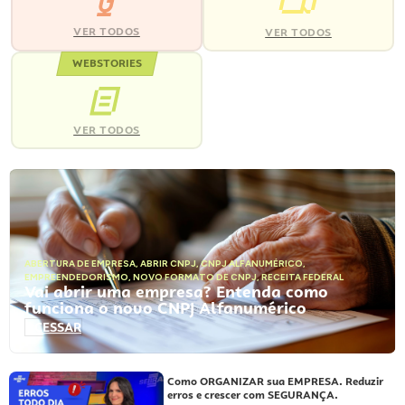
VER TODOS
VER TODOS
WEBSTORIES
VER TODOS
ABERTURA DE EMPRESA
,
ABRIR CNPJ
,
CNPJ ALFANUMÉRICO
,
EMPREENDEDORISMO
,
NOVO FORMATO DE CNPJ
,
RECEITA FEDERAL
Vai abrir uma empresa? Entenda como
funciona o novo CNPJ Alfanumérico
ACESSAR
Como ORGANIZAR sua EMPRESA. Reduzir
erros e crescer com SEGURANÇA.