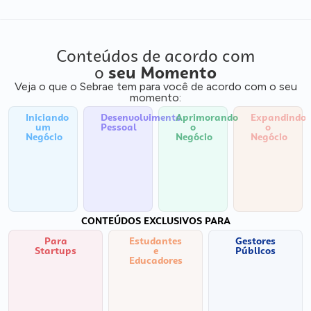
Conteúdos de acordo com
o
seu Momento
Veja o que o Sebrae tem para você de acordo com o seu
momento:
Iniciando
Desenvolvimento
Aprimorando
Expandindo
um
Pessoal
o
o
Negócio
Negócio
Negócio
CONTEÚDOS EXCLUSIVOS PARA
Para
Estudantes
Gestores
Startups
e
Públicos
Educadores