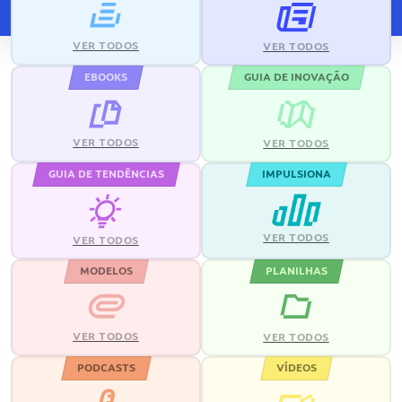
VER TODOS
VER TODOS
EBOOKS
GUIA DE INOVAÇÃO
VER TODOS
VER TODOS
GUIA DE TENDÊNCIAS
IMPULSIONA
VER TODOS
VER TODOS
MODELOS
PLANILHAS
VER TODOS
VER TODOS
PODCASTS
VÍDEOS