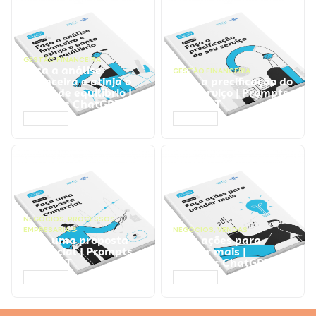
GESTÃO FINANCEIRA
Faça a análise
GESTÃO FINANCEIRA
financeira e atinja o
Faça a precificação do
ponto de equilíbrio |
seu serviço | Prompts
Prompts ChatGPT
ChatGPT
ACESSAR
ACESSAR
NEGÓCIOS
,
PROCESSOS
EMPRESARIAIS
NEGÓCIOS
,
VENDAS
Faça uma proposta
Faça ações para
comercial | Prompts
vender mais |
ChatGPT
Prompts ChatGPT
ACESSAR
ACESSAR