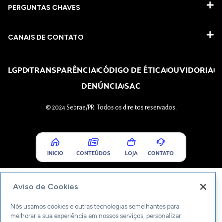
PERGUNTAS CHAVES​
CANAIS DE CONTATO
LGPD
TRANSPARÊNCIA
CÓDIGO DE ÉTICA
OUVIDORIA
DENÚNCIA
SAC
© 2024 Sebrae/PR. Todos os direitos reservados.
INICIO
CONTEÚDOS
LOJA
CONTATO
Aviso de Cookies
Nós usamos cookies e outras tecnologias semelhantes para
melhorar a sua experiência em nossos serviços, personalizar