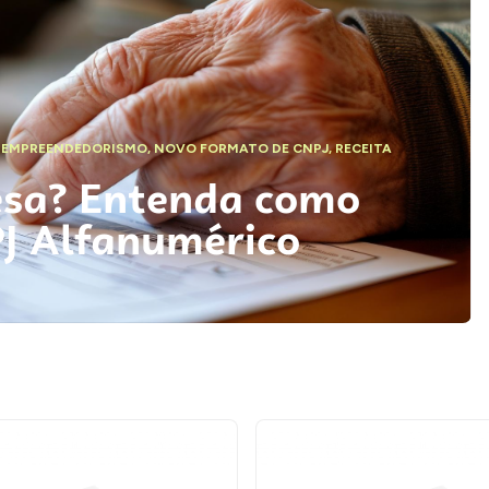
,
EMPREENDEDORISMO
,
NOVO FORMATO DE CNPJ
,
RECEITA
esa? Entenda como
PJ Alfanumérico