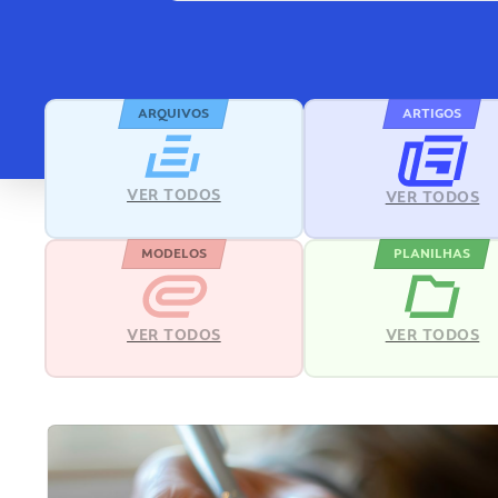
ARQUIVOS
ARTIGOS
VER TODOS
VER TODOS
MODELOS
PLANILHAS
VER TODOS
VER TODOS