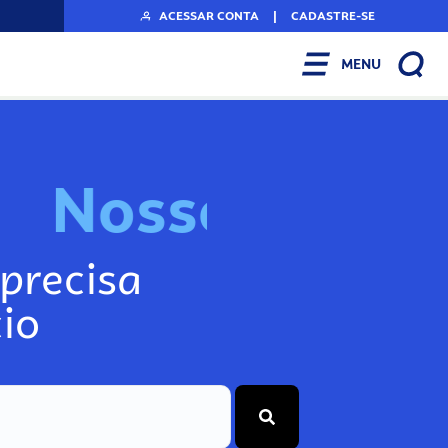
ACESSAR CONTA
|
CADASTRE-SE
MENU
N
o
s
s
o
s
I
n
f
o
g
precisa
io