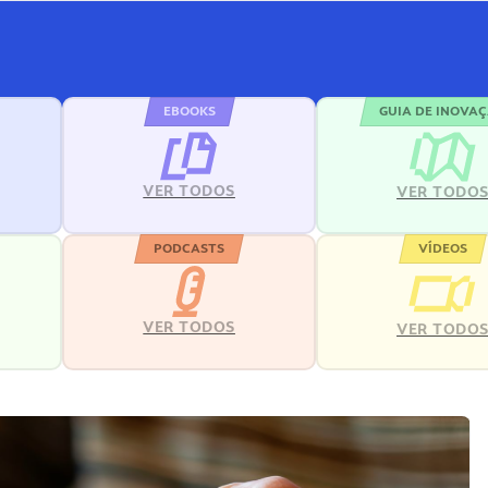
EBOOKS
GUIA DE INOVA
VER TODOS
VER TODO
PODCASTS
VÍDEOS
VER TODOS
VER TODO