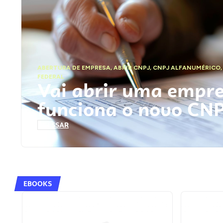
ABERTURA DE EMPRESA
,
ABRIR CNPJ
,
CNPJ ALFANUMÉRICO
FEDERAL
Vai abrir uma empr
funciona o novo CN
ACESSAR
EBOOKS