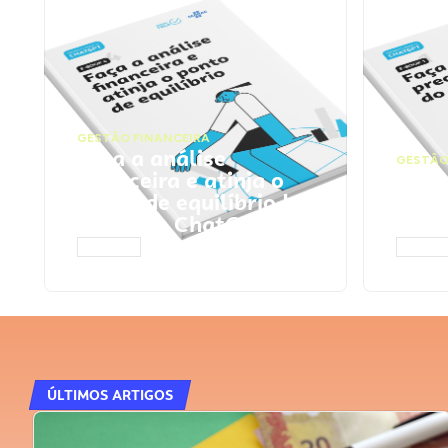
GESTÃO FINANCEIRA
Faça a análise
GESTÃO
financeira e atinja o
Faça
ponto de equilíbrio |
seu 
Prompts ChatGPT
Cha
ACESSAR
ACESS
ÚLTIMOS ARTIGOS