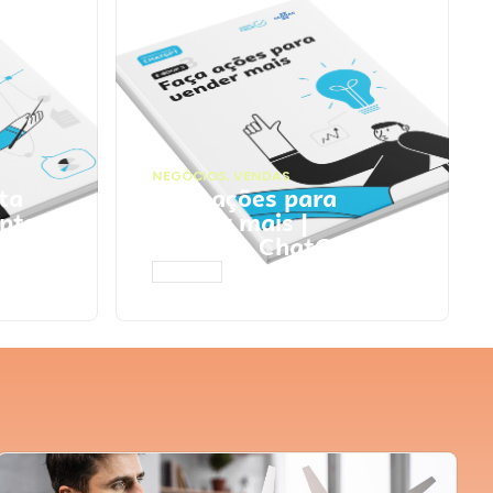
NEGÓCIOS
,
VENDAS
ta
Faça ações para
pts
vender mais |
Prompts ChatGPT
ACESSAR