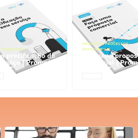
NEGÓCIOS
,
PROCESSOS
 FINANCEIRA
EMPRESARIAIS
 a precificação do
Faça uma propos
serviço | Prompts
comercial | Prom
tGPT
ChatGPT
AR
ACESSAR