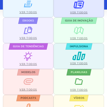
VER TODOS
VER TODOS
EBOOKS
GUIA DE INOVAÇÃO
VER TODOS
VER TODOS
GUIA DE TENDÊNCIAS
IMPULSIONA
VER TODOS
VER TODOS
MODELOS
PLANILHAS
VER TODOS
VER TODOS
PODCASTS
VÍDEOS