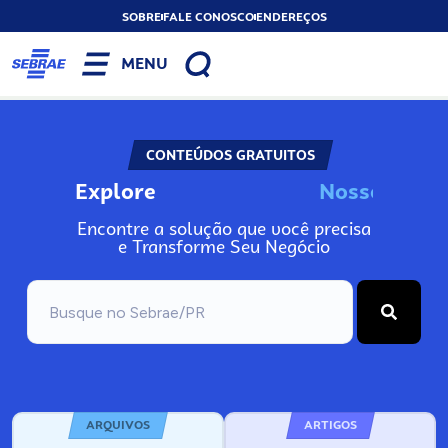
SOBRE
FALE CONOSCO
ENDEREÇOS
MENU
CONTEÚDOS GRATUITOS
Explore
N
o
s
s
o
s
I
n
f
o
Encontre a solução que você precisa
e Transforme Seu Negócio
ARQUIVOS
ARTIGOS