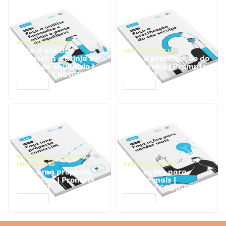
GESTÃO FINANCEIRA
Faça a análise
GESTÃO FINANCEIRA
financeira e atinja o
Faça a precificação do
ponto de equilíbrio |
seu serviço | Prompts
Prompts ChatGPT
ChatGPT
ACESSAR
ACESSAR
NEGÓCIOS
,
PROCESSOS
EMPRESARIAIS
NEGÓCIOS
,
VENDAS
Faça uma proposta
Faça ações para
comercial | Prompts
vender mais |
ChatGPT
Prompts ChatGPT
ACESSAR
ACESSAR