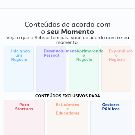
Conteúdos de acordo com
o
seu Momento
Veja o que o Sebrae tem para você de acordo com o seu
momento:
Iniciando
Desenvolvimento
Aprimorando
Expandindo
um
Pessoal
o
o
Negócio
Negócio
Negócio
CONTEÚDOS EXCLUSIVOS PARA
Para
Estudantes
Gestores
Startups
e
Públicos
Educadores