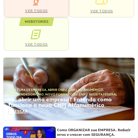
VER TODOS
VER TODOS
WEBSTORIES
VER TODOS
ABERTURA DE EMPRESA
,
ABRIR CNPJ
,
CNPJ ALFANUMÉRICO
,
EMPREENDEDORISMO
,
NOVO FORMATO DE CNPJ
,
RECEITA FEDERAL
Vai abrir uma empresa? Entenda como
funciona o novo CNPJ Alfanumérico
ACESSAR
Como ORGANIZAR sua EMPRESA. Reduzir
erros e crescer com SEGURANÇA.