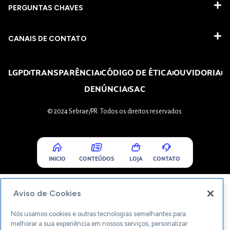
PERGUNTAS CHAVES​
CANAIS DE CONTATO
LGPD
TRANSPARÊNCIA
CÓDIGO DE ÉTICA
OUVIDORIA
DENÚNCIA
SAC
© 2024 Sebrae/PR. Todos os direitos reservados.
INICIO
CONTEÚDOS
LOJA
CONTATO
Aviso de Cookies
Nós usamos cookies e outras tecnologias semelhantes para
melhorar a sua experiência em nossos serviços, personalizar