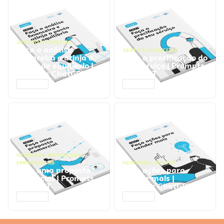
GESTÃO FINANCEIRA
Faça a análise
GESTÃO FINANCEIRA
financeira e atinja o
Faça a precificação do
ponto de equilíbrio |
seu serviço | Prompts
Prompts ChatGPT
ChatGPT
ACESSAR
ACESSAR
NEGÓCIOS
,
PROCESSOS
EMPRESARIAIS
NEGÓCIOS
,
VENDAS
Faça uma proposta
Faça ações para
comercial | Prompts
vender mais |
ChatGPT
Prompts ChatGPT
ACESSAR
ACESSAR