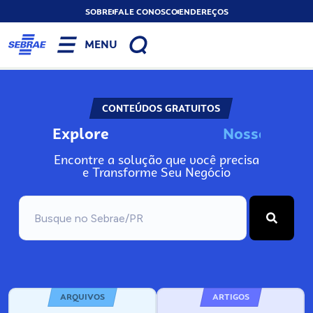
SOBRE
FALE CONOSCO
ENDEREÇOS
MENU
CONTEÚDOS GRATUITOS
Explore
o
s
s
o
s
I
n
N
N
Encontre a solução que você precisa
e Transforme Seu Negócio
ARQUIVOS
ARTIGOS