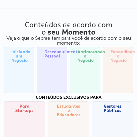
Conteúdos de acordo com
o
seu Momento
Veja o que o Sebrae tem para você de acordo com o seu
momento:
Iniciando
Desenvolvimento
Aprimorando
Expandindo
um
Pessoal
o
o
Negócio
Negócio
Negócio
CONTEÚDOS EXCLUSIVOS PARA
Para
Estudantes
Gestores
Startups
e
Públicos
Educadores