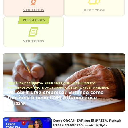
VER TODOS
VER TODOS
WEBSTORIES
VER TODOS
ABERTURA DE EMPRESA
,
ABRIR CNPJ
,
CNPJ ALFANUMÉRICO
,
EMPREENDEDORISMO
,
NOVO FORMATO DE CNPJ
,
RECEITA FEDERAL
Vai abrir uma empresa? Entenda como
funciona o novo CNPJ Alfanumérico
ACESSAR
Como ORGANIZAR sua EMPRESA. Reduzir
erros e crescer com SEGURANÇA.