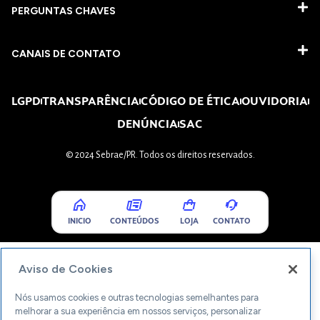
PERGUNTAS CHAVES​
CANAIS DE CONTATO
LGPD
TRANSPARÊNCIA
CÓDIGO DE ÉTICA
OUVIDORIA
DENÚNCIA
SAC
© 2024 Sebrae/PR. Todos os direitos reservados.
INICIO
CONTEÚDOS
LOJA
CONTATO
Aviso de Cookies
Nós usamos cookies e outras tecnologias semelhantes para
melhorar a sua experiência em nossos serviços, personalizar