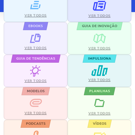
VER TODOS
VER TODOS
EBOOKS
GUIA DE INOVAÇÃO
VER TODOS
VER TODOS
GUIA DE TENDÊNCIAS
IMPULSIONA
VER TODOS
VER TODOS
MODELOS
PLANILHAS
VER TODOS
VER TODOS
PODCASTS
VÍDEOS