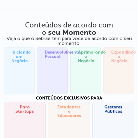
Conteúdos de acordo com
o
seu Momento
Veja o que o Sebrae tem para você de acordo com o seu
momento:
Iniciando
Desenvolvimento
Aprimorando
Expandindo
um
Pessoal
o
o
Negócio
Negócio
Negócio
CONTEÚDOS EXCLUSIVOS PARA
Para
Estudantes
Gestores
Startups
e
Públicos
Educadores