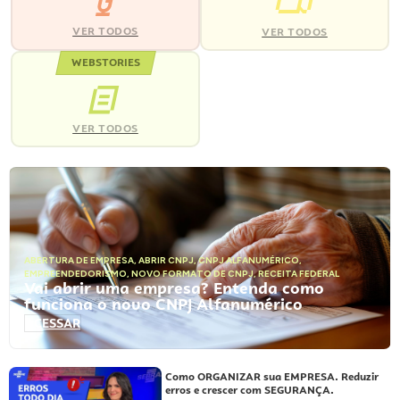
VER TODOS
VER TODOS
WEBSTORIES
VER TODOS
ABERTURA DE EMPRESA
,
ABRIR CNPJ
,
CNPJ ALFANUMÉRICO
,
EMPREENDEDORISMO
,
NOVO FORMATO DE CNPJ
,
RECEITA FEDERAL
Vai abrir uma empresa? Entenda como
funciona o novo CNPJ Alfanumérico
ACESSAR
Como ORGANIZAR sua EMPRESA. Reduzir
erros e crescer com SEGURANÇA.