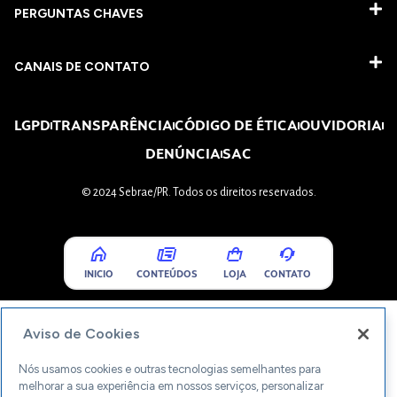
PERGUNTAS CHAVES​
CANAIS DE CONTATO
LGPD
TRANSPARÊNCIA
CÓDIGO DE ÉTICA
OUVIDORIA
DENÚNCIA
SAC
© 2024 Sebrae/PR. Todos os direitos reservados.
INICIO
CONTEÚDOS
LOJA
CONTATO
Aviso de Cookies
Nós usamos cookies e outras tecnologias semelhantes para
melhorar a sua experiência em nossos serviços, personalizar