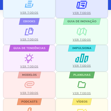
VER TODOS
VER TODOS
EBOOKS
GUIA DE INOVAÇÃO
VER TODOS
VER TODOS
GUIA DE TENDÊNCIAS
IMPULSIONA
VER TODOS
VER TODOS
MODELOS
PLANILHAS
VER TODOS
VER TODOS
PODCASTS
VÍDEOS