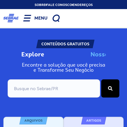
SOBRE
FALE CONOSCO
ENDEREÇOS
MENU
CONTEÚDOS GRATUITOS
Explore
N
o
s
s
o
s
I
n
f
Encontre a solução que você precisa
e Transforme Seu Negócio
ARQUIVOS
ARTIGOS