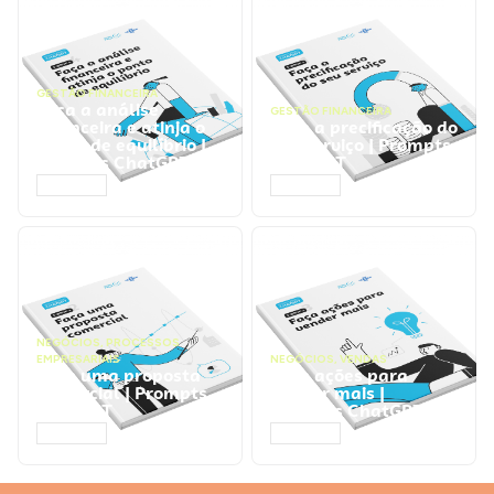
GESTÃO FINANCEIRA
Faça a análise
GESTÃO FINANCEIRA
financeira e atinja o
Faça a precificação do
ponto de equilíbrio |
seu serviço | Prompts
Prompts ChatGPT
ChatGPT
ACESSAR
ACESSAR
NEGÓCIOS
,
PROCESSOS
EMPRESARIAIS
NEGÓCIOS
,
VENDAS
Faça uma proposta
Faça ações para
comercial | Prompts
vender mais |
ChatGPT
Prompts ChatGPT
ACESSAR
ACESSAR