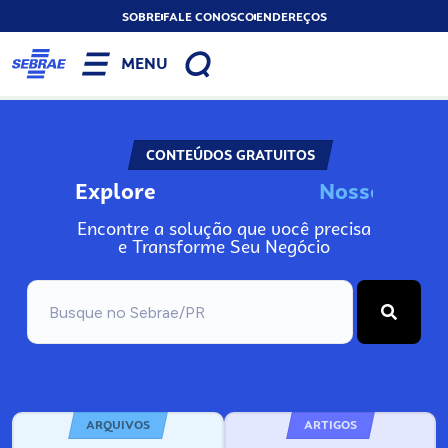
SOBRE
FALE CONOSCO
ENDEREÇOS
MENU
CONTEÚDOS GRATUITOS
Explore
N
o
s
s
o
s
I
n
f
o
Encontre a solução que você precisa
e Transforme Seu Negócio
ARQUIVOS
ARTIGOS