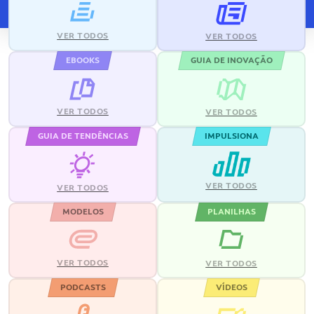
VER TODOS
VER TODOS
EBOOKS
GUIA DE INOVAÇÃO
VER TODOS
VER TODOS
GUIA DE TENDÊNCIAS
IMPULSIONA
VER TODOS
VER TODOS
MODELOS
PLANILHAS
VER TODOS
VER TODOS
PODCASTS
VÍDEOS