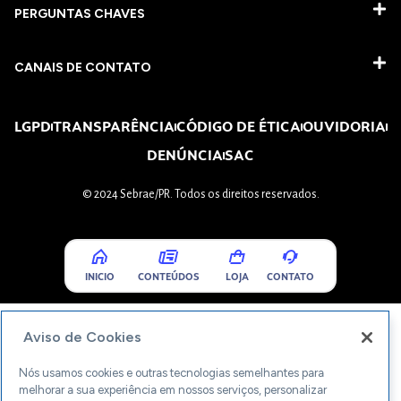
PERGUNTAS CHAVES​
CANAIS DE CONTATO
LGPD
TRANSPARÊNCIA
CÓDIGO DE ÉTICA
OUVIDORIA
DENÚNCIA
SAC
© 2024 Sebrae/PR. Todos os direitos reservados.
INICIO
CONTEÚDOS
LOJA
CONTATO
Aviso de Cookies
Nós usamos cookies e outras tecnologias semelhantes para
melhorar a sua experiência em nossos serviços, personalizar