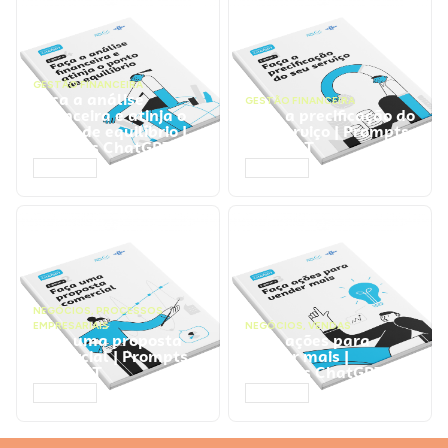
GESTÃO FINANCEIRA
Faça a análise
GESTÃO FINANCEIRA
financeira e atinja o
Faça a precificação do
ponto de equilíbrio |
seu serviço | Prompts
Prompts ChatGPT
ChatGPT
ACESSAR
ACESSAR
NEGÓCIOS
,
PROCESSOS
EMPRESARIAIS
NEGÓCIOS
,
VENDAS
Faça uma proposta
Faça ações para
comercial | Prompts
vender mais |
ChatGPT
Prompts ChatGPT
ACESSAR
ACESSAR