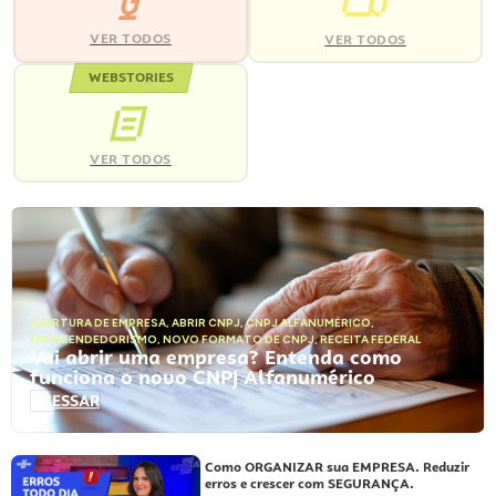
VER TODOS
VER TODOS
WEBSTORIES
VER TODOS
ABERTURA DE EMPRESA
,
ABRIR CNPJ
,
CNPJ ALFANUMÉRICO
,
EMPREENDEDORISMO
,
NOVO FORMATO DE CNPJ
,
RECEITA FEDERAL
Vai abrir uma empresa? Entenda como
funciona o novo CNPJ Alfanumérico
ACESSAR
Como ORGANIZAR sua EMPRESA. Reduzir
erros e crescer com SEGURANÇA.