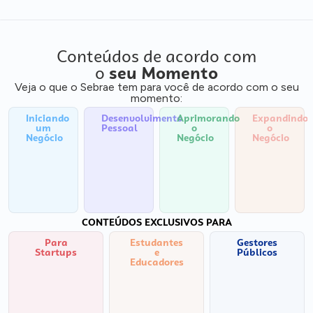
Conteúdos de acordo com
o
seu Momento
Veja o que o Sebrae tem para você de acordo com o seu
momento:
Iniciando
Desenvolvimento
Aprimorando
Expandindo
um
Pessoal
o
o
Negócio
Negócio
Negócio
CONTEÚDOS EXCLUSIVOS PARA
Para
Estudantes
Gestores
Startups
e
Públicos
Educadores