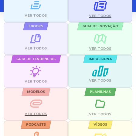
VER TODOS
VER TODOS
EBOOKS
GUIA DE INOVAÇÃO
VER TODOS
VER TODOS
GUIA DE TENDÊNCIAS
IMPULSIONA
VER TODOS
VER TODOS
MODELOS
PLANILHAS
VER TODOS
VER TODOS
PODCASTS
VÍDEOS