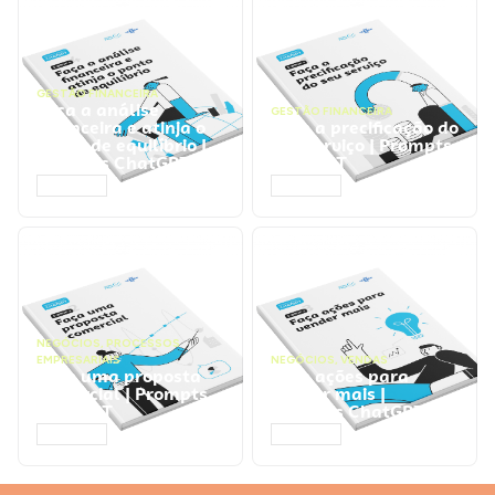
GESTÃO FINANCEIRA
Faça a análise
GESTÃO FINANCEIRA
financeira e atinja o
Faça a precificação do
ponto de equilíbrio |
seu serviço | Prompts
Prompts ChatGPT
ChatGPT
ACESSAR
ACESSAR
NEGÓCIOS
,
PROCESSOS
EMPRESARIAIS
NEGÓCIOS
,
VENDAS
Faça uma proposta
Faça ações para
comercial | Prompts
vender mais |
ChatGPT
Prompts ChatGPT
ACESSAR
ACESSAR