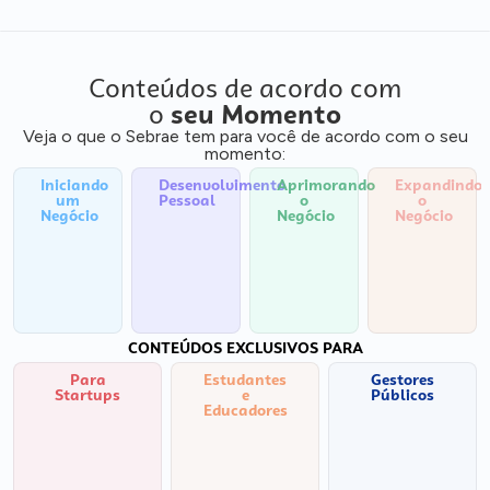
Conteúdos de acordo com
o
seu Momento
Veja o que o Sebrae tem para você de acordo com o seu
momento:
Iniciando
Desenvolvimento
Aprimorando
Expandindo
um
Pessoal
o
o
Negócio
Negócio
Negócio
CONTEÚDOS EXCLUSIVOS PARA
Para
Estudantes
Gestores
Startups
e
Públicos
Educadores