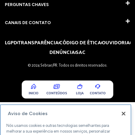
PERGUNTAS CHAVES​
CANAIS DE CONTATO
LGPD
TRANSPARÊNCIA
CÓDIGO DE ÉTICA
OUVIDORIA
DENÚNCIA
SAC
© 2024 Sebrae/PR. Todos os direitos reservados.
INICIO
CONTEÚDOS
LOJA
CONTATO
Aviso de Cookies
Nós usamos cookies e outras tecnologias semelhantes para
melhorar a sua experiência em nossos serviços, personalizar