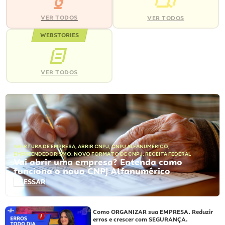
VER TODOS
VER TODOS
WEBSTORIES
VER TODOS
ABERTURA DE EMPRESA
,
ABRIR CNPJ
,
CNPJ ALFANUMÉRICO
,
EMPREENDEDORISMO
,
NOVO FORMATO DE CNPJ
,
RECEITA FEDERAL
Vai abrir uma empresa? Entenda como
funciona o novo CNPJ Alfanumérico
ACESSAR
Como ORGANIZAR sua EMPRESA. Reduzir
erros e crescer com SEGURANÇA.