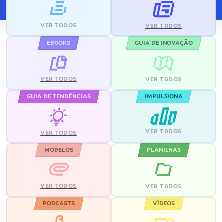
VER TODOS
VER TODOS
EBOOKS
GUIA DE INOVAÇÃO
VER TODOS
VER TODOS
GUIA DE TENDÊNCIAS
IMPULSIONA
VER TODOS
VER TODOS
MODELOS
PLANILHAS
VER TODOS
VER TODOS
PODCASTS
VÍDEOS