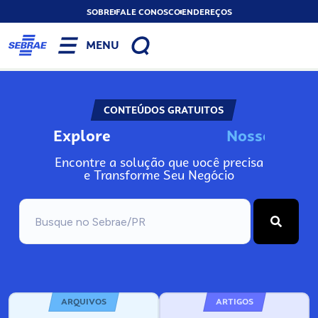
SOBRE
FALE CONOSCO
ENDEREÇOS
MENU
CONTEÚDOS GRATUITOS
Explore
N
o
s
s
o
s
I
n
f
o
Encontre a solução que você precisa
e Transforme Seu Negócio
ARQUIVOS
ARTIGOS