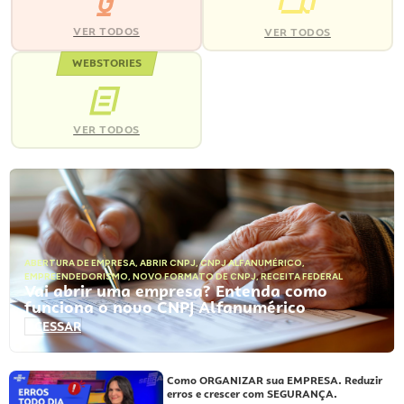
VER TODOS
VER TODOS
WEBSTORIES
VER TODOS
ABERTURA DE EMPRESA
,
ABRIR CNPJ
,
CNPJ ALFANUMÉRICO
,
EMPREENDEDORISMO
,
NOVO FORMATO DE CNPJ
,
RECEITA FEDERAL
Vai abrir uma empresa? Entenda como
funciona o novo CNPJ Alfanumérico
ACESSAR
Como ORGANIZAR sua EMPRESA. Reduzir
erros e crescer com SEGURANÇA.