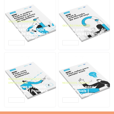
GESTÃO FINANCEIRA
Faça a análise
GESTÃO FINANCEIRA
financeira e atinja o
Faça a precificação do
ponto de equilíbrio |
seu serviço | Prompts
Prompts ChatGPT
ChatGPT
ACESSAR
ACESSAR
NEGÓCIOS
,
PROCESSOS
EMPRESARIAIS
NEGÓCIOS
,
VENDAS
Faça uma proposta
Faça ações para
comercial | Prompts
vender mais |
ChatGPT
Prompts ChatGPT
ACESSAR
ACESSAR