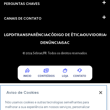
PERGUNTAS CHAVES​
CANAIS DE CONTATO
LGPD
TRANSPARÊNCIA
CÓDIGO DE ÉTICA
OUVIDORIA
DENÚNCIA
SAC
© 2024 Sebrae/PR. Todos os direitos reservados.
INICIO
CONTEÚDOS
LOJA
CONTATO
Aviso de Cookies
Nós usamos cookies e outras tecnologias semelhantes para
melhorar a sua experiência em nossos serviços, personalizar