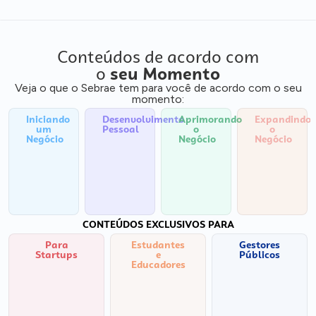
Conteúdos de acordo com
o
seu Momento
Veja o que o Sebrae tem para você de acordo com o seu
momento:
Iniciando
Desenvolvimento
Aprimorando
Expandindo
um
Pessoal
o
o
Negócio
Negócio
Negócio
CONTEÚDOS EXCLUSIVOS PARA
Para
Estudantes
Gestores
Startups
e
Públicos
Educadores