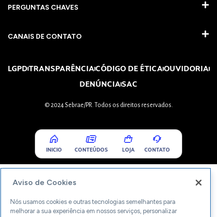
PERGUNTAS CHAVES​
CANAIS DE CONTATO
LGPD
TRANSPARÊNCIA
CÓDIGO DE ÉTICA
OUVIDORIA
DENÚNCIA
SAC
© 2024 Sebrae/PR. Todos os direitos reservados.
INICIO
CONTEÚDOS
LOJA
CONTATO
Aviso de Cookies
Nós usamos cookies e outras tecnologias semelhantes para
melhorar a sua experiência em nossos serviços, personalizar