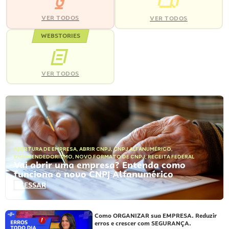
VER TODOS
VER TODOS
WEBSTORIES
VER TODOS
ABERTURA DE EMPRESA
,
ABRIR CNPJ
,
CNPJ ALFANUMÉRICO
,
EMPREENDEDORISMO
,
NOVO FORMATO DE CNPJ
,
RECEITA FEDERAL
Vai abrir uma empresa? Entenda como
funciona o novo CNPJ Alfanumérico
ACESSAR
Como ORGANIZAR sua EMPRESA. Reduzir
erros e crescer com SEGURANÇA.