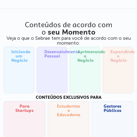
Conteúdos de acordo com
o
seu Momento
Veja o que o Sebrae tem para você de acordo com o seu
momento:
Iniciando
Desenvolvimento
Aprimorando
Expandindo
um
Pessoal
o
o
Negócio
Negócio
Negócio
CONTEÚDOS EXCLUSIVOS PARA
Para
Estudantes
Gestores
Startups
e
Públicos
Educadores