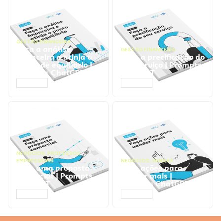
GESTÃO FINANCEIRA
Faça a análise
GESTÃO FINANCEIRA
financeira e atinja o
Faça a precificação do
ponto de equilíbrio |
seu serviço | Prompts
Prompts ChatGPT
ChatGPT
ACESSAR
ACESSAR
NEGÓCIOS
,
PROCESSOS
EMPRESARIAIS
NEGÓCIOS
,
VENDAS
Faça uma proposta
Faça ações para
comercial | Prompts
vender mais |
ChatGPT
Prompts ChatGPT
ACESSAR
ACESSAR