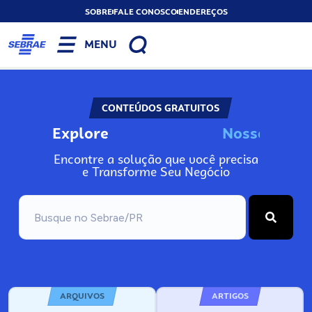
SOBRE
FALE CONOSCO
ENDEREÇOS
MENU
CONTEÚDOS GRATUITOS
Explore
N
o
s
s
o
s
I
n
f
o
Encontre a solução que você precisa
e Transforme Seu Negócio
ARQUIVOS
ARTIGOS