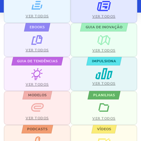
VER TODOS
VER TODOS
EBOOKS
GUIA DE INOVAÇÃO
VER TODOS
VER TODOS
GUIA DE TENDÊNCIAS
IMPULSIONA
VER TODOS
VER TODOS
MODELOS
PLANILHAS
VER TODOS
VER TODOS
PODCASTS
VÍDEOS