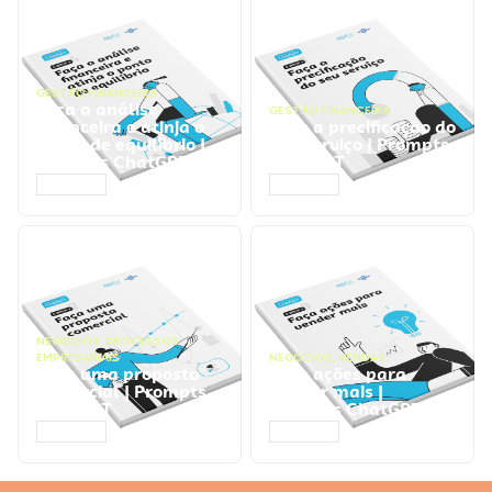
GESTÃO FINANCEIRA
Faça a análise
GESTÃO FINANCEIRA
financeira e atinja o
Faça a precificação do
ponto de equilíbrio |
seu serviço | Prompts
Prompts ChatGPT
ChatGPT
ACESSAR
ACESSAR
NEGÓCIOS
,
PROCESSOS
EMPRESARIAIS
NEGÓCIOS
,
VENDAS
Faça uma proposta
Faça ações para
comercial | Prompts
vender mais |
ChatGPT
Prompts ChatGPT
ACESSAR
ACESSAR