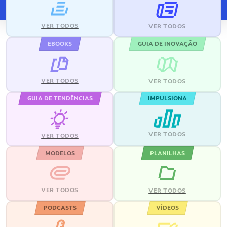
VER TODOS
VER TODOS
EBOOKS
GUIA DE INOVAÇÃO
VER TODOS
VER TODOS
GUIA DE TENDÊNCIAS
IMPULSIONA
VER TODOS
VER TODOS
MODELOS
PLANILHAS
VER TODOS
VER TODOS
PODCASTS
VÍDEOS