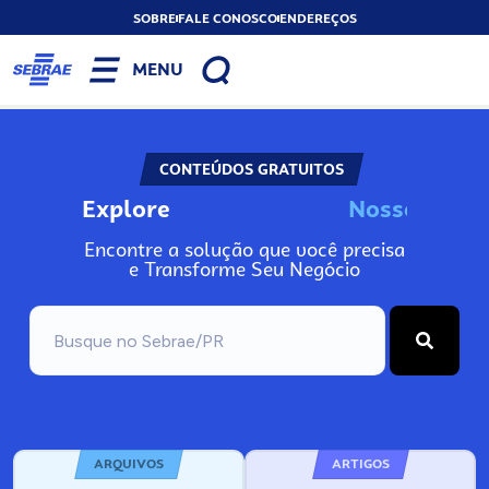
SOBRE
FALE CONOSCO
ENDEREÇOS
MENU
CONTEÚDOS GRATUITOS
Explore
N
o
s
s
o
s
I
n
f
o
Encontre a solução que você precisa
e Transforme Seu Negócio
ARQUIVOS
ARTIGOS