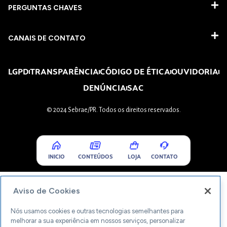
PERGUNTAS CHAVES​
CANAIS DE CONTATO
LGPD
TRANSPARÊNCIA
CÓDIGO DE ÉTICA
OUVIDORIA
DENÚNCIA
SAC
© 2024 Sebrae/PR. Todos os direitos reservados.
INICIO
CONTEÚDOS
LOJA
CONTATO
Aviso de Cookies
Nós usamos cookies e outras tecnologias semelhantes para
melhorar a sua experiência em nossos serviços, personalizar