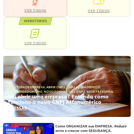
VER TODOS
VER TODOS
WEBSTORIES
VER TODOS
ABERTURA DE EMPRESA
,
ABRIR CNPJ
,
CNPJ ALFANUMÉRICO
,
EMPREENDEDORISMO
,
NOVO FORMATO DE CNPJ
,
RECEITA FEDERAL
Vai abrir uma empresa? Entenda como
funciona o novo CNPJ Alfanumérico
ACESSAR
Como ORGANIZAR sua EMPRESA. Reduzir
erros e crescer com SEGURANÇA.