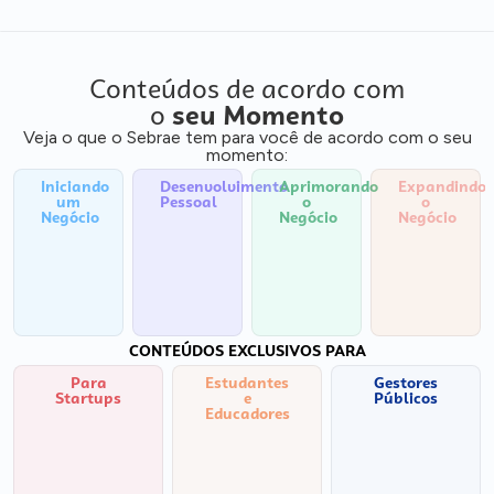
Conteúdos de acordo com
o
seu Momento
Veja o que o Sebrae tem para você de acordo com o seu
momento:
Iniciando
Desenvolvimento
Aprimorando
Expandindo
um
Pessoal
o
o
Negócio
Negócio
Negócio
CONTEÚDOS EXCLUSIVOS PARA
Para
Estudantes
Gestores
Startups
e
Públicos
Educadores