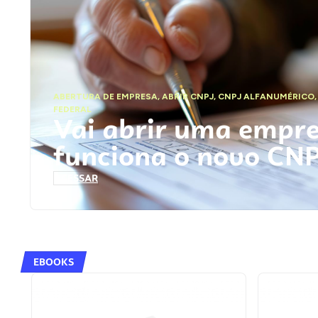
ABERTURA DE EMPRESA
,
ABRIR CNPJ
,
CNPJ ALFANUMÉRICO
FEDERAL
Vai abrir uma empr
funciona o novo CN
ACESSAR
EBOOKS