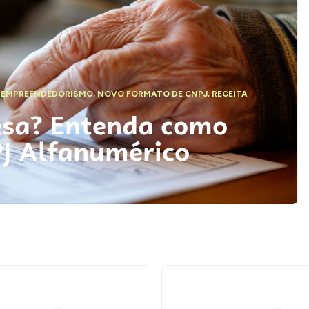
,
EMPREENDEDORISMO
,
NOVO FORMATO DE CNPJ
,
RECEITA
esa? Entenda como
PJ Alfanumérico