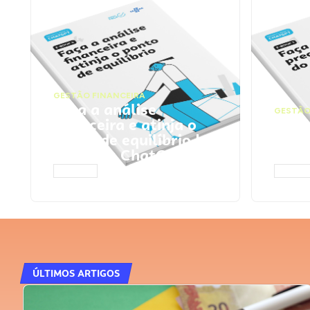
GESTÃO FINANCEIRA
Faça a análise
GESTÃO
financeira e atinja o
Faça
ponto de equilíbrio |
seu 
Prompts ChatGPT
Cha
ACESSAR
ACESS
ÚLTIMOS ARTIGOS