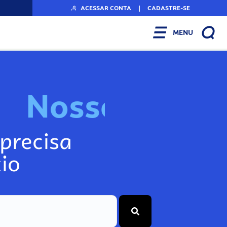
ACESSAR CONTA
|
CADASTRE-SE
MENU
N
o
s
s
o
s
I
n
f
o
g
precisa
io