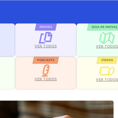
EBOOKS
GUIA DE INOVA
VER TODOS
VER TODO
PODCASTS
VÍDEOS
VER TODOS
VER TODO