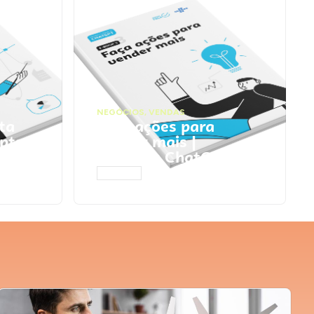
NEGÓCIOS
,
VENDAS
ta
Faça ações para
pts
vender mais |
Prompts ChatGPT
ACESSAR