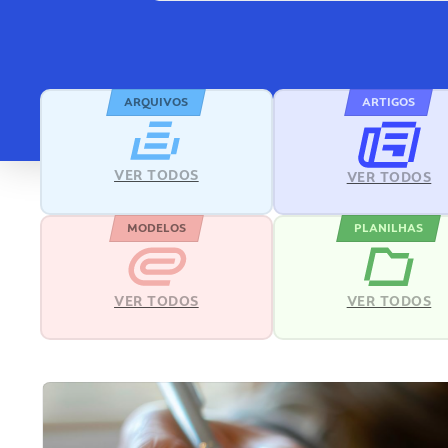
ARQUIVOS
ARTIGOS
VER TODOS
VER TODOS
MODELOS
PLANILHAS
VER TODOS
VER TODOS