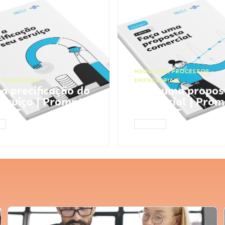
NEGÓCIOS
,
PROCESSOS
 FINANCEIRA
EMPRESARIAIS
 a precificação do
Faça uma propos
serviço | Prompts
comercial | Prom
tGPT
ChatGPT
AR
ACESSAR