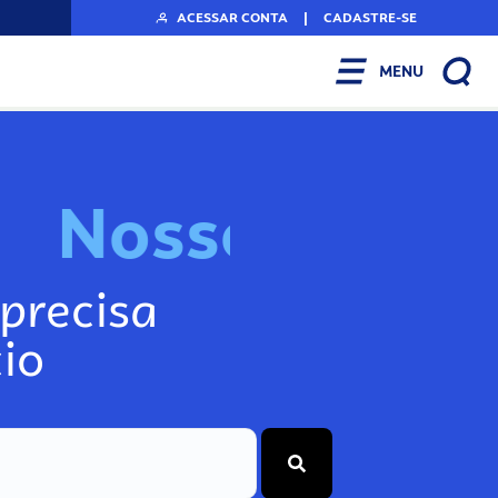
ACESSAR CONTA
|
CADASTRE-SE
MENU
N
o
s
s
o
s
I
n
f
o
g
precisa
io