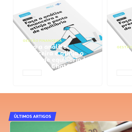
GESTÃO FINANCEIRA
Faça a análise
GESTÃO
financeira e atinja o
Faça
ponto de equilíbrio |
seu 
Prompts ChatGPT
Cha
ACESSAR
ACESS
ÚLTIMOS ARTIGOS