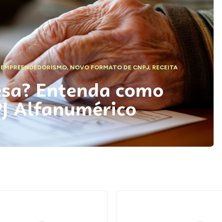
,
EMPREENDEDORISMO
,
NOVO FORMATO DE CNPJ
,
RECEITA
esa? Entenda como
PJ Alfanumérico