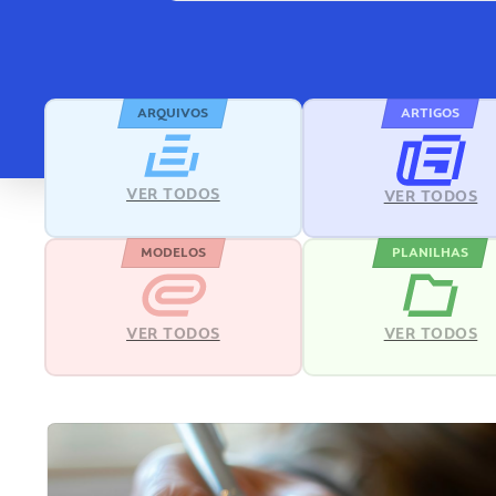
ARQUIVOS
ARTIGOS
VER TODOS
VER TODOS
MODELOS
PLANILHAS
VER TODOS
VER TODOS