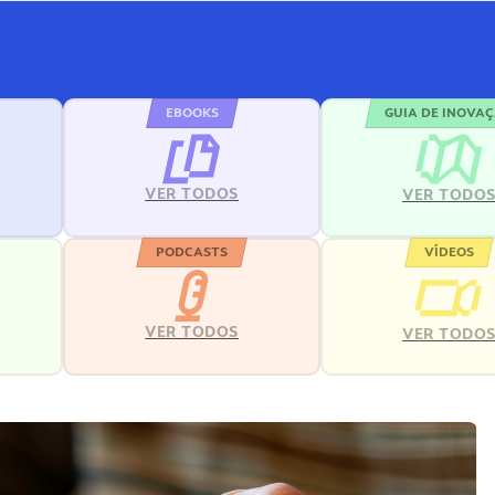
EBOOKS
GUIA DE INOVA
VER TODOS
VER TODO
PODCASTS
VÍDEOS
VER TODOS
VER TODO