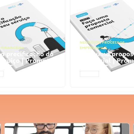
NEGÓCIOS
,
PROCESSOS
 FINANCEIRA
EMPRESARIAIS
 a precificação do
Faça uma propos
serviço | Prompts
comercial | Prom
tGPT
ChatGPT
AR
ACESSAR