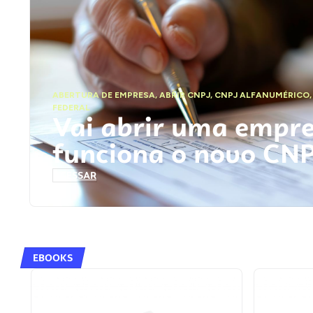
ABERTURA DE EMPRESA
,
ABRIR CNPJ
,
CNPJ ALFANUMÉRICO
FEDERAL
Vai abrir uma empr
funciona o novo CN
ACESSAR
EBOOKS