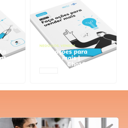
NEGÓCIOS
,
VENDAS
ta
Faça ações para
pts
vender mais |
Prompts ChatGPT
ACESSAR