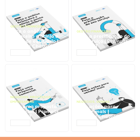
GESTÃO FINANCEIRA
Faça a análise
GESTÃO FINANCEIRA
financeira e atinja o
Faça a precificação do
ponto de equilíbrio |
seu serviço | Prompts
Prompts ChatGPT
ChatGPT
ACESSAR
ACESSAR
NEGÓCIOS
,
PROCESSOS
EMPRESARIAIS
NEGÓCIOS
,
VENDAS
Faça uma proposta
Faça ações para
comercial | Prompts
vender mais |
ChatGPT
Prompts ChatGPT
ACESSAR
ACESSAR