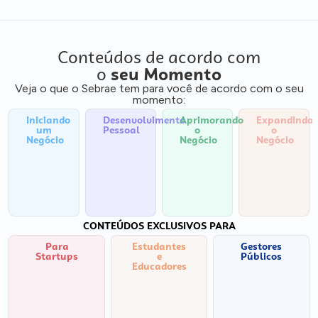
Conteúdos de acordo com
o
seu Momento
Veja o que o Sebrae tem para você de acordo com o seu
momento:
Iniciando
Desenvolvimento
Aprimorando
Expandindo
um
Pessoal
o
o
Negócio
Negócio
Negócio
CONTEÚDOS EXCLUSIVOS PARA
Para
Estudantes
Gestores
Startups
e
Públicos
Educadores