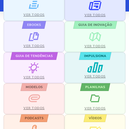
VER TODOS
VER TODOS
EBOOKS
GUIA DE INOVAÇÃO
VER TODOS
VER TODOS
GUIA DE TENDÊNCIAS
IMPULSIONA
VER TODOS
VER TODOS
MODELOS
PLANILHAS
VER TODOS
VER TODOS
PODCASTS
VÍDEOS