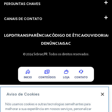
PERGUNTAS CHAVES​
CANAIS DE CONTATO
LGPD
TRANSPARÊNCIA
CÓDIGO DE ÉTICA
OUVIDORIA
DENÚNCIA
SAC
© 2024 Sebrae/PR. Todos os direitos reservados.
INICIO
CONTEÚDOS
LOJA
CONTATO
Aviso de Cookies
Nós usamos cookies e outras tecnologias semelhantes para
melhorar a sua experiência em nossos serviços, personalizar