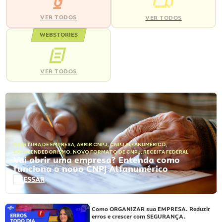
VER TODOS
VER TODOS
WEBSTORIES
VER TODOS
ABERTURA DE EMPRESA
,
ABRIR CNPJ
,
CNPJ ALFANUMÉRICO
,
EMPREENDEDORISMO
,
NOVO FORMATO DE CNPJ
,
RECEITA FEDERAL
Vai abrir uma empresa? Entenda como
funciona o novo CNPJ Alfanumérico
ACESSAR
Como ORGANIZAR sua EMPRESA. Reduzir
erros e crescer com SEGURANÇA.