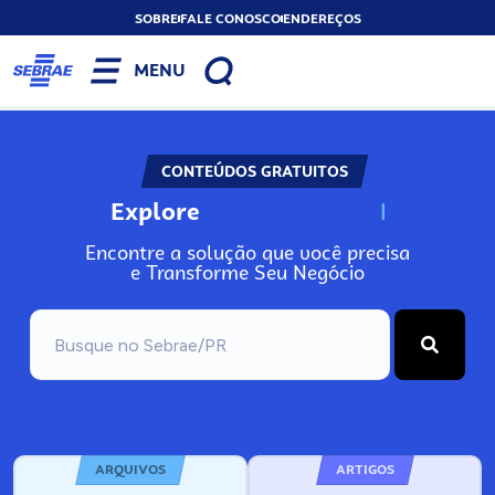
SOBRE
FALE CONOSCO
ENDEREÇOS
MENU
CONTEÚDOS GRATUITOS
Explore
N
o
s
s
o
s
A
Encontre a solução que você precisa
e Transforme Seu Negócio
ARQUIVOS
ARTIGOS