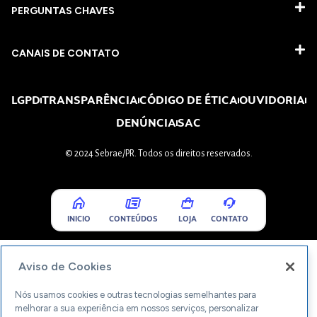
PERGUNTAS CHAVES​
CANAIS DE CONTATO
LGPD
TRANSPARÊNCIA
CÓDIGO DE ÉTICA
OUVIDORIA
DENÚNCIA
SAC
© 2024 Sebrae/PR. Todos os direitos reservados.
INICIO
CONTEÚDOS
LOJA
CONTATO
Aviso de Cookies
Nós usamos cookies e outras tecnologias semelhantes para
melhorar a sua experiência em nossos serviços, personalizar