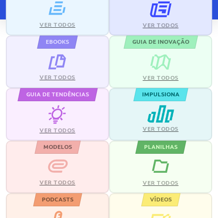
VER TODOS
VER TODOS
EBOOKS
GUIA DE INOVAÇÃO
VER TODOS
VER TODOS
GUIA DE TENDÊNCIAS
IMPULSIONA
VER TODOS
VER TODOS
MODELOS
PLANILHAS
VER TODOS
VER TODOS
PODCASTS
VÍDEOS