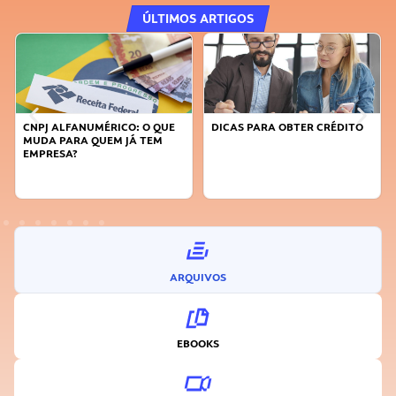
ÚLTIMOS ARTIGOS
E
DICAS PARA OBTER CRÉDITO
FAÇA A DIFERENÇA: SEJA
SUSTENTÁVEL, SEJA
INOVADOR
ARQUIVOS
EBOOKS