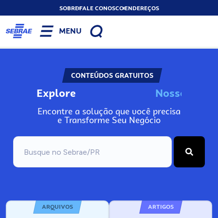
SOBRE
FALE CONOSCO
ENDEREÇOS
MENU
CONTEÚDOS GRATUITOS
Explore
N
o
s
s
A
o
s
I
n
Encontre a solução que você precisa
e Transforme Seu Negócio
ARQUIVOS
ARTIGOS