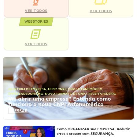
VER TODOS
VER TODOS
WEBSTORIES
VER TODOS
ABERTURA DE EMPRESA
,
ABRIR CNPJ
,
CNPJ ALFANUMÉRICO
,
EMPREENDEDORISMO
,
NOVO FORMATO DE CNPJ
,
RECEITA FEDERAL
Vai abrir uma empresa? Entenda como
funciona o novo CNPJ Alfanumérico
ACESSAR
Como ORGANIZAR sua EMPRESA. Reduzir
erros e crescer com SEGURANÇA.