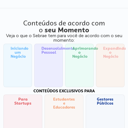
Conteúdos de acordo com
o
seu Momento
Veja o que o Sebrae tem para você de acordo com o seu
momento:
Iniciando
Desenvolvimento
Aprimorando
Expandindo
um
Pessoal
o
o
Negócio
Negócio
Negócio
CONTEÚDOS EXCLUSIVOS PARA
Para
Estudantes
Gestores
Startups
e
Públicos
Educadores