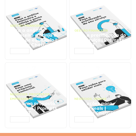
GESTÃO FINANCEIRA
Faça a análise
GESTÃO FINANCEIRA
financeira e atinja o
Faça a precificação do
ponto de equilíbrio |
seu serviço | Prompts
Prompts ChatGPT
ChatGPT
ACESSAR
ACESSAR
NEGÓCIOS
,
PROCESSOS
EMPRESARIAIS
NEGÓCIOS
,
VENDAS
Faça uma proposta
Faça ações para
comercial | Prompts
vender mais |
ChatGPT
Prompts ChatGPT
ACESSAR
ACESSAR